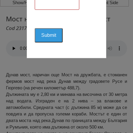
Show/Hide Left Side
Show/Hide Right Side
Мост на Дружбата – Дунав мост
Cod 2317
Дунав мост, наричан още Мост на дружбата, е стоманен
фермов мост над река Дунав между градовете Русе и
Гюргево (на речен километър 488,7).
Дължината му е 2,80 км и минава на височина от 30 метра
над водата. Изграден е на 2 нива – за влакове и
автомобили. Средната част (с дължина 85 м) може да се
повдига и да пропуска големи кораби. Мостът е един от
двата моста над река Дунав по границата между България
и Румъния, която има дължина от около 500 км.