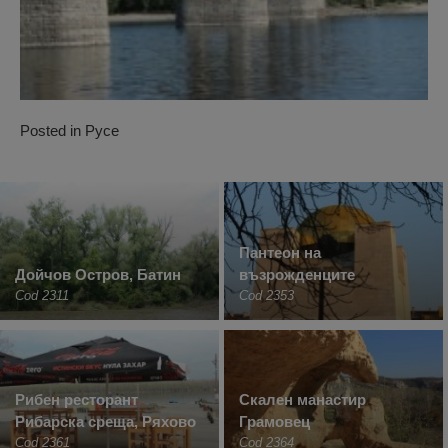
Posted in
Русе
Пантеон на
Дойчов Остров, Батин
възрожденците
Cod 2311
Cod 2353
Рибен ресторант
Скален манастир
Рибарска среща, Ряхово
Грамовец
Cod 2361
Cod 2364