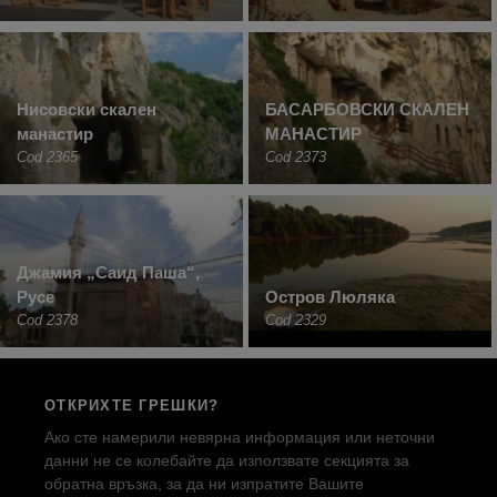
Нисовски скален
БАСАРБОВСКИ СКАЛЕН
манастир
МАНАСТИР
Cod 2365
Cod 2373
Джамия „Саид Паша“,
Русе
Остров Люляка
Cod 2378
Cod 2329
ОТКРИХТЕ ГРЕШКИ?
Ако сте намерили невярна информация или неточни
данни не се колебайте да използвате секцията за
обратна връзка, за да ни изпратите Вашите