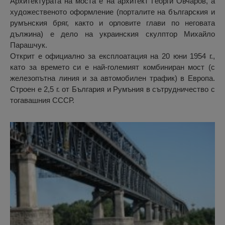
Архитектурата на моста е на архитект Георги Овчаров, а
художественото оформление (порталите на българския и
румънския бряг, както и орловите глави по неговата
дължина) е дело на украинския скулптор Михайло
Парашчук.
Открит е официално за експлоатация на 20 юни 1954 г.,
като за времето си е най-големият комбиниран мост (с
железопътна линия и за автомобилен трафик) в Европа.
Строен е 2,5 г. от България и Румъния в сътрудничество с
тогавашния СССР.