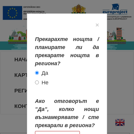
×
Прекарахте нощта /
планирате ли да
прекарате нощта в
НАЧАЛО
региона?
Да
КАРТА НА РЕГИОНИТЕ
Не
РЕГИОНИ
Ако отговорът е
КОНТАКТИ
"Да", колко нощи
възнамерявате / сте
прекарали в региона?