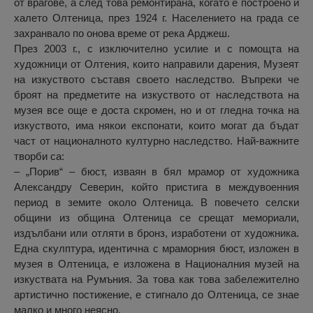
от врагове, а след това ремонтирана, когато е построено и
халето Олтеница, през 1924 г. Населението на града се
захранвало по онова време от река Арджеш.
През 2003 г., с изключително усилие и с помощта на
художници от Олтения, които направили дарения, Музеят
на изкуството съставя своето наследство. Въпреки че
броят на предметите на изкуството от наследствота на
музея все още е доста скромен, но и от гледна точка на
изкуството, има някои експонати, които могат да бъдат
част от националното културно наследство. Най-важните
творби са:
– „Порив“ – бюст, изваян в бял мрамор от художника
Александру Северин, който пристига в междувоенния
период в земите около Олтеница. В повечето селски
общини из община Олтеница се срещат мемориали,
издълбани или отляти в бронз, изработени от художника.
Една скулптура, идентична с мраморния бюст, изложен в
музея в Олтеница, е изложена в Националния музей на
изкуствата на Румъния. За това как това забележително
артистично постижение, е стигнало до Олтеница, се знае
малко и много неясно.