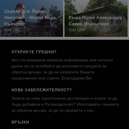
Църква „Св. Йерарх
Николае” – Мирчя Вода,
Къща-Музей Александру
Кълъраш
Сахия, Мънъстиря
Cod 1241
Cod 1266
ОТКРИХТЕ ГРЕШКИ?
Ако сте намерили невярна информация или неточни
данни не се колебайте да използвате секцията за
обратна връзка, за да ни изпратите Вашите
предложения или съвети. Благодарим Ви!
НОВА ЗАБЕЛЕЖИТЕЛНОСТ?
Знаете за нова туристическа дестинация и искате тя да
бъде добавена в Пътеводителят? Използвайте секцията
за обратна връзка, за да се свържете с нас.
ВРЪЗКИ