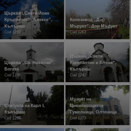
Църква „Свети Йоан
Кръстител” „Алексе”,
Конезавод „Дор
Кълъраш
Мърунт”, Дор Мърунт
Cod 1239
Cod 1263
Църква „Свети
Църква „Св. Николае”,
Константин и Елена”,
Богата
Кълъраш
Cod 1238
Cod 1240
Музеят на
Статуята на Карл I,
Цивилизацията
Кълъраш
Гумелница, Олтеница
Cod 1256
Cod 1273