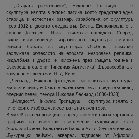
– „Старата разказвайки“, Николае Трепъдуш – е
скулптура, излята в гипсъс патина, която представя една
старица в естествен размер, изработена от скулптура
през 1912 г., докато следва във Виена. Експонирана е в
салона „Kunstler – Haus“, където е наградена. Според
някои изкуствоведи, изразителна скулптура сигурно
описва бабата на скулптора. Особено внимание
заслужава облеклото на епохата. Резбована реплика,
издълбана в дърво, е изложена през същата година в
Букурещ, в салона „Тинеримя Артистика“. Дърворезбата е
закупена от писателя Н. Д. Кочя.
– „Леонард“, Николае Трепъдуш – монолитната скулптура,
излята в гипс, е бюст в естествен ръст, представляващ
оперния певец, тенора Николае Леонард (1886-1928);
– „Младост“, Николае Трепъдуш – скулптура излята в
гипс, която изобразява сестрата на скулптора.
В музейната експозиция са представени и някои картини и
графики на известни съвременни художници като
Афлории Елена, Константин Бачю и Чичи Константинеску:
„Букурещки пейзаж“, акварел, подписан от Афлории