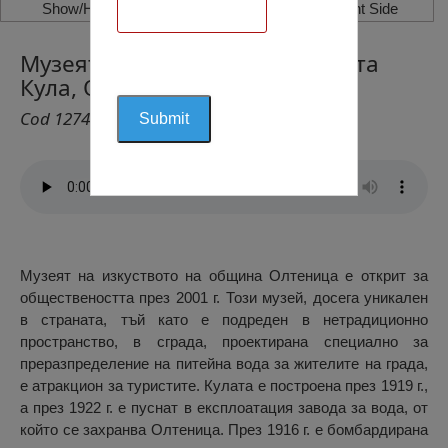
Show/Hide Left Side
Show/Hide Right Side
Музеят на Изкуството – Водната
Кула, Олтеница
Cod 1274
Музеят на изкуството на община Олтеница е открит за
обществеността през 2001 г. Този музей, досега уникален
в страната, тъй като е подреден в нетрадиционно
пространство, в сграда, проектирана специално за
преразпределение на питейна вода за жителите на града,
е атракцион за туристите. Кулата е построена през 1919 г.,
а през 1922 г. е пуснат в експлоатация завода за вода, от
който се захранва Олтеница. През 1916 г. е бомбардирана