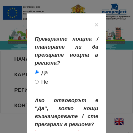
×
Прекарахте нощта /
планирате ли да
прекарате нощта в
НАЧАЛО
региона?
Да
КАРТА НА РЕГИОНИТЕ
Не
РЕГИОНИ
Ако отговорът е
КОНТАКТИ
"Да", колко нощи
възнамерявате / сте
прекарали в региона?