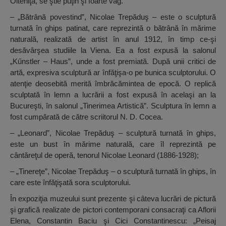
Olteniţa, se ştie puţin şi foarte vag.
– „Bătrână povestind”, Nicolae Trepăduş – este o sculptură
turnată în ghips patinat, care reprezintă o bătrână în mărime
naturală, realizată de artist în anul 1912, în timp ce-şi
desăvârşea studiile la Viena. Ea a fost expusă la salonul
„Kűnstler – Haus”, unde a fost premiată. După unii critici de
artă, expresiva sculptură ar înfăţişa-o pe bunica sculptorului. O
atenţie deosebită merită îmbrăcămintea de epocă. O replică
sculptată în lemn a lucrării a fost expusă în acelaşi an la
Bucureşti, în salonul „Tinerimea Artistică”. Sculptura în lemn a
fost cumpărată de către scriitorul N. D. Cocea.
– „Leonard”, Nicolae Trepăduş – sculptură turnată în ghips,
este un bust în mărime naturală, care îl reprezintă pe
cântăreţul de operă, tenorul Nicolae Leonard (1886-1928);
– „Tinereţe”, Nicolae Trepăduş – o sculptură turnată în ghips, în
care este înfăţişată sora sculptorului.
În expoziţia muzeului sunt prezente şi câteva lucrări de pictură
şi grafică realizate de pictori contemporani consacraţi ca Aflorii
Elena, Constantin Baciu şi Cici Constantinescu: „Peisaj