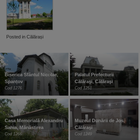
Posted in
Călărași
Biserica Sfântul Nicolae,
Palatul Prefecturii
Spanțov
Călăraşi, Călăraşi
Cod 1276
Cod 1251
Casa Memorială Alexandru
Muzeul Dunării de Jos,
Sahia, Mănăstirea
Călăraşi
Cod 1266
Cod 1249