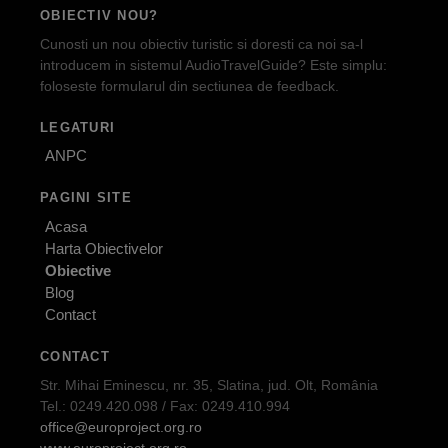
OBIECTIV NOU?
Cunosti un nou obiectiv turistic si doresti ca noi sa-l
introducem in sistemul AudioTravelGuide? Este simplu:
foloseste formularul din sectiunea de feedback.
LEGATURI
ANPC
PAGINI SITE
Acasa
Harta Obiectivelor
Obiective
Blog
Contact
CONTACT
Str. Mihai Eminescu, nr. 35, Slatina, jud. Olt, România
Tel.: 0249.420.098 / Fax: 0249.410.994
office@europroject.org.ro
www.europroject.org.ro