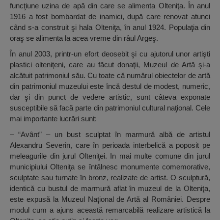
funcţiune uzina de apă din care se alimenta Olteniţa. În anul
1916 a fost bombardat de inamici, după care renovat atunci
când s-a construit şi hala Olteniţa, în anul 1924. Populaţia din
oraş se alimenta la acea vreme din râul Argeş.
În anul 2003, printr-un efort deosebit şi cu ajutorul unor artişti
plastici olteniţeni, care au făcut donaţii, Muzeul de Artă şi-a
alcătuit patrimoniul său. Cu toate că numărul obiectelor de artă
din patrimoniul muzeului este încă destul de modest, numeric,
dar şi din punct de vedere artistic, sunt câteva exponate
susceptibile să facă parte din patrimoniul cultural naţional. Cele
mai importante lucrări sunt:
– “Avânt” – un bust sculptat în marmură albă de artistul
Alexandru Severin, care în perioada interbelică a poposit pe
meleagurile din jurul Olteniţei. In mai multe comune din jurul
municipiului Olteniţa se întâlnesc monumente comemorative,
sculptate sau turnate în bronz, realizate de artist. O sculptură,
identică cu bustul de marmură aflat în muzeul de la Olteniţa,
este expusă la Muzeul Naţional de Artă al României. Despre
modul cum a ajuns această remarcabilă realizare artistică la