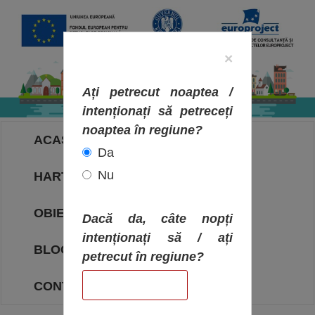
×
Ați petrecut noaptea /
intenționați să petreceți
noaptea în regiune?
ACASA
Da
Nu
HARTA OBIECTIVELOR
OBIECTIVE
Dacă da, câte nopți
intenționați să / ați
BLOG
petrecut în regiune?
CONTACT