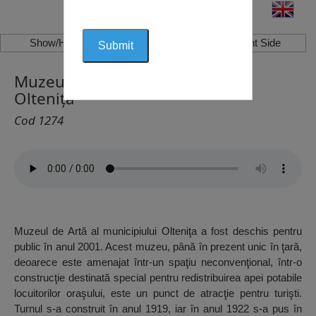
Show/Hide Left Side
Show/Hide Right Side
Muzeul de Artă – Turnul de Apă,
Oltenița
Cod 1274
Muzeul de Artă al municipiului Olteniţa a fost deschis pentru
public în anul 2001. Acest muzeu, până în prezent unic în ţară,
deoarece este amenajat într-un spaţiu neconvenţional, într-o
construcţie destinată special pentru redistribuirea apei potabile
locuitorilor oraşului, este un punct de atracţie pentru turişti.
Turnul s-a construit în anul 1919, iar în anul 1922 s-a pus în