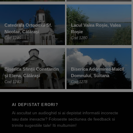
Catedrala Ortodoxă Sf.
Lacul Valea Roșie, Valea
Nicolae, Călăraşi
Roșie
Cod 1246
Cod 1280
Biserica Sfinții Constantin
Biserica Adormirea Maicii
și Elena, Călăraşi
Domnului, Sultana
Cod 1240
Cod 1278
AI DEPISTAT ERORI?
Ai ascultat un audioghid si ai depistat informatii incorecte
sau date inexacte? Foloseste sectiunea de feedback si
trimite sugestiile tale! Iti multumim!