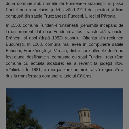
două comune sub numele de Fundeni-Frunzănești, în plasa
Pantelimon a aceluiași județ, având 2720 de locuitori și fiind
compusă din satele Frunzănești, Fundeni, Lilieci și Păroaia.
În 1950, comuna Fundeni-Frunzănești (denumită începând de
la un moment dat doar Fundeni) a fost transferată raionului
Brănești și apoi (după 1952) raionului Oltenița din regiunea
București. În 1968, comuna mai avea în compunere satele
Fundeni, Frunzănești și Păroaia, dintre care ultimele două au
fost atunci desființate și comasate cu satul Fundeni, rezultând
comuna cu actuala alcătuire; ea a revenit la județul Ilfov,
reînființat. În 1981, o reorganizare administrativă regională a
dus la transferarea comunei la județul Călărași.