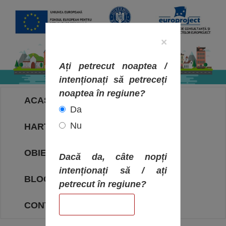
×
Ați petrecut noaptea /
intenționați să petreceți
noaptea în regiune?
ACASA
Da
Nu
HARTA OBIECTIVELOR
OBIECTIVE
Dacă da, câte nopți
intenționați să / ați
BLOG
petrecut în regiune?
CONTACT