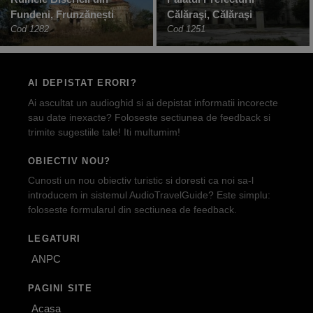
Fundeni, Frunzănești
Călăraşi, Călăraşi
Cod 1282
Cod 1251
AI DEPISTAT ERORI?
Ai ascultat un audioghid si ai depistat informatii incorecte
sau date inexacte? Foloseste sectiunea de feedback si
trimite sugestiile tale! Iti multumim!
OBIECTIV NOU?
Cunosti un nou obiectiv turistic si doresti ca noi sa-l
introducem in sistemul AudioTravelGuide? Este simplu:
foloseste formularul din sectiunea de feedback.
LEGATURI
ANPC
PAGINI SITE
Acasa