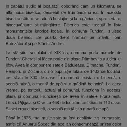
În capătul sudic al localității, coborând cam un kilometru, se
află noua biserică, deosebit de frumoasă și ea. În această
biserica sătenii se adună la slujbe și la rugăciune, spre iertare,
binecuvântare și mângâiere. Biserica este trecută în lista
monumentelor istorice locale. În comuna Fundeni, slujesc
două biserici. Ele poartă drept hramuri pe Sfântul Ioan
Botezătorul și pe Sfântul Andrei.
La sfârșitul secolului al XIX-lea, comuna purta numele de
Fundeni-Gherasi și făcea parte din plasa Dâmbovița a județului
Ilfov. Avea în compunere satele Băduleasa, Dimache, Fundeni,
Perișoru și Zoicaru, cu o populație totală de 1432 de locuitori
ce trăiau în 300 de case. În comună existau o biserică, o
școală mixtă, o moară de apă și o grădină botanică. La acea
vreme, pe teritoriul actual al comunei, funcționa în aceeași
plasă și comuna Frunzinești ce avea în satele Frunzinești,
Lilieci, Pițigaia și Orasca 468 de locuitori ce trăiau în 110 case.
Și aici erau o biserică, o școală mixtă și o moară de apă.
Până în 1925, mai multe sate au fost desființate și comasate,
astfel că Anuarul Socec din acel an consemnează unirea celor