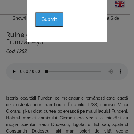
Show/Hide Left Side
Show/Hide Right Side
Ruinele Bisericii din Fundeni,
Frunzănești
Cod 1282
Istoria localității Fundeni pe meleagurile românești este legată
de existența unor mari boieri. În aprilie 1733, comisul Mihai
Cioranu și-a ridicat curtea boierească pe malul lacului Fundeni.
Hotarul moșiei comisului Cioranu era vecin la miazăzi cu
moșia boierilor Radu Dudescu, logofăt și fiul său, spătarul
Constantin Dudescu, alți mari boieri de viță veche