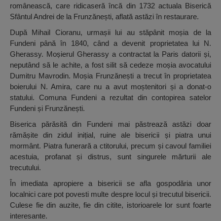
românească, care ridicaseră încă din 1732 actuala Biserică
Sfântul Andrei de la Frunzănești, aflată astăzi în restaurare.
După Mihail Cioranu, urmașii lui au stăpânit moșia de la
Fundeni până în 1840, când a devenit proprietatea lui N.
Gherassy. Moșierul Gherassy a contractat la Paris datorii și,
neputând să le achite, a fost silit să cedeze moșia avocatului
Dumitru Mavrodin. Moșia Frunzănești a trecut în proprietatea
boierului N. Amira, care nu a avut moștenitori și a donat-o
statului. Comuna Fundeni a rezultat din contopirea satelor
Fundeni și Frunzănești.
Biserica părăsită din Fundeni mai păstrează astăzi doar
rămășite din zidul inițial, ruine ale bisericii și piatra unui
mormânt. Piatra funerară a ctitorului, precum și cavoul familiei
acestuia, profanat și distrus, sunt singurele mărturii ale
trecutului.
În imediata apropiere a bisericii se afla gospodăria unor
localnici care pot povesti multe despre locul și trecutul bisericii.
Culese fie din auzite, fie din citite, istorioarele lor sunt foarte
interesante.