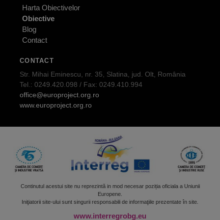
Harta Obiectivelor
Obiective
Blog
Contact
CONTACT
Str. Mihai Eminescu, nr. 35, Slatina, jud. Olt, România
Tel.: 0249.420.098 / Fax: 0249.410.994
office@europroject.org.ro
www.europroject.org.ro
Continutul acestui site nu reprezintă in mod necesar poziția oficiala a Uniunii
Europene.
Iniţiatorii site-ului sunt singurii responsabili de informaţiile prezentate în site.
www.interregrobg.eu