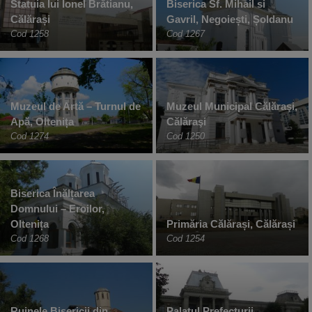
Statuia lui Ionel Brătianu,
Biserica Sf. Mihail si
Călărași
Gavril, Negoiești, Șoldanu
Cod 1258
Cod 1267
Muzeul de Artă – Turnul de
Muzeul Municipal Călăraşi,
Apă, Oltenița
Călăraşi
Cod 1274
Cod 1250
Biserica Înălțarea
Domnului – Eroilor,
Oltenița
Primăria Călărași, Călărași
Cod 1268
Cod 1254
Ruinele Bisericii din
Palatul Prefecturii