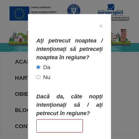
×
Ați petrecut noaptea /
intenționați să petreceți
noaptea în regiune?
ACASA
Da
Nu
HARTA OBIECTIVELOR
OBIECTIVE
Dacă da, câte nopți
intenționați să / ați
BLOG
petrecut în regiune?
CONTACT