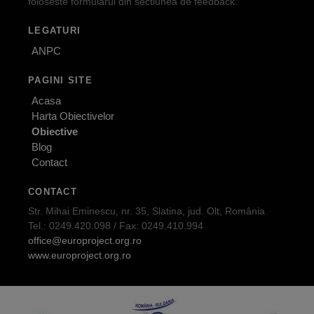
foloseste formularul din sectiunea de feedback.
LEGATURI
ANPC
PAGINI SITE
Acasa
Harta Obiectivelor
Obiective
Blog
Contact
CONTACT
Str. Mihai Eminescu, nr. 35, Slatina, jud. Olt, România
Tel.: 0249.420.098 / Fax: 0249.410.994
office@europroject.org.ro
www.europroject.org.ro