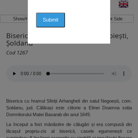
Show/Hide Left Side
Show/Hide Right Side
Biserica Sf. Mihail si Gavril, Negoiești,
Șoldanu
Cod 1267
Biserica cu hramul Sfinții Arhangheli din satul Negoești, com.
Șoldanu, jud. Călărași este ctitorie a Elinei Doamna soția
Domnitorului Matei Basarab din anul 1649.
La început a fost mânăstire de călugări și era compusă din
lăcașul propriu-zis al bisericii, casele egumenești ce
cuprindeau 8 încăperi acoperite cu șindrilă și prevăzute fiecare