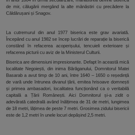
de mir, călugării mergând la alte mânăstiri cu precădere la
Căldărușani și Snagov.
La cutremurul din anul 1977 biserica este grav avariată.
Începând cu anul 1982 se încep lucrări de reparație la biserică
constând în refacerea acoperișului, tencuieli exterioare și
refacerea picturii cu aviz de la Ministerul Culturii.
Biserica are dimensiuni impresionante. Defapt în această mică
localitate Negoiești, din inima Bărăganului, Domnitorul Matei
Basarab a avut timp de 10 ani, între 1640 – 1650 o reședință
de vară unde întrunea divanul țării, emitea hrisoave domnești
și primea ambasadori, localitatea funcționând ca o veritabilă
capitală a Țării Românești. Aici Domnitorul și-a zidit o
adevărată catedrală având înălțimea de 31 de metri, lungimea
de 18 metri, lățimea de peste 7 metri. Grosimea zidului bisericii
este de 1,2 metri în unele locuri depășind 2,5 metri.