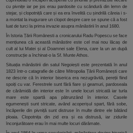
cu pivnițe iar pe jos erau pardosite cu scândură din lemn de
stejar, și clopotniță care și ea era învelită cu șindrilă căreia i s-
a montat la inugurare un clopot despre care se spune că a fost
luat de turci la prima invazie asupra mânăstirii în anul 1680.
În Istoria Țării Românesti a cronicarului Radu Popescu se face
mențiunea că această mânăstire este cel mai nou lăcaș de
cult al lui Matei și al Doamnei sale Elena, care la un an după
construcție a închinat-o la Sf. Munte Athos.
Situația mânăstirii din satul Negoiești este prezentată în anul
1823 într-o catagrafie de către Mitropolia Țării Românești care
ne descrie că în interior biserica era nezugrăvită, pereții fiind
spoiți cu var. Ferestrele sunt fără fiare și geamuri, pardoseala
de cărămidă din interior este în unele locuri stricată iar turla
mare este spartă apa pătrunzând în interior. Casele
egumenești sunt stricate, având acoperișul spart, fără sobe,
încăperile din pivniță sunt distruse în multe dintre ele bătând
ploaia. Clopotnița din zid era și ea distrusă, iar zidurile
înconjurătoare erau în mai multe locuri dărâmate.
În anul 1864 în urma secularizării, mânăstirea devine biserică