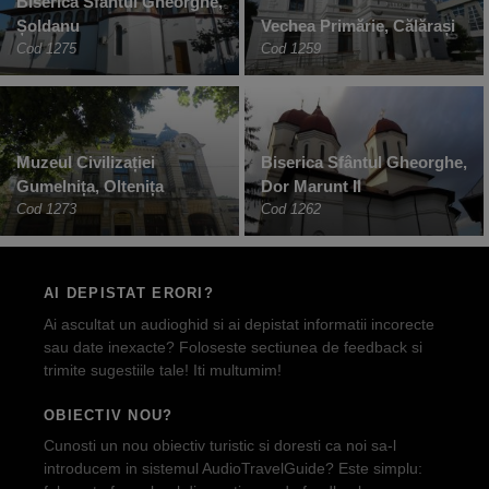
Biserica Sfântul Gheorghe,
Șoldanu
Vechea Primărie, Călărași
Cod 1275
Cod 1259
Muzeul Civilizației
Biserica Sfântul Gheorghe,
Gumelnița, Oltenița
Dor Marunt II
Cod 1273
Cod 1262
AI DEPISTAT ERORI?
Ai ascultat un audioghid si ai depistat informatii incorecte
sau date inexacte? Foloseste sectiunea de feedback si
trimite sugestiile tale! Iti multumim!
OBIECTIV NOU?
Cunosti un nou obiectiv turistic si doresti ca noi sa-l
introducem in sistemul AudioTravelGuide? Este simplu: