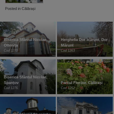
Posted in
Călărași
Biserica Sfântul Nicolae,
Herghelia Dor Mărunt, Dor
Oltenița
Mărunt
Cod 1270
Cod 1263
Biserica Sfântul Nicolae,
Spanțov
Parcul Florilor, Călărași
Cod 1276
Cod 1252