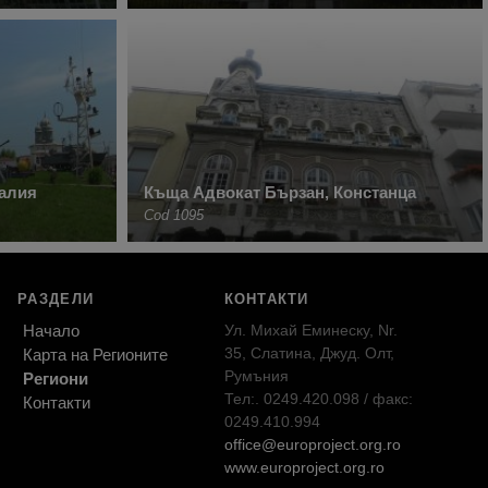
алия
Къща Адвокат Бързан, Констанца
Cod 1095
РАЗДЕЛИ
КОНТАКТИ
Начало
Ул. Михай Еминеску, Nr.
35, Слатина, Джуд. Олт,
Карта на Регионите
Румъния
Региони
Тел:. 0249.420.098 / факс:
Контакти
0249.410.994
office@europroject.org.ro
www.europroject.org.ro