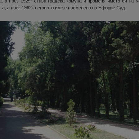
, а през 1929г. става градска комуна и променя името си на К
та, а през 1962г. неговото име е променено на Ефорие Суд.