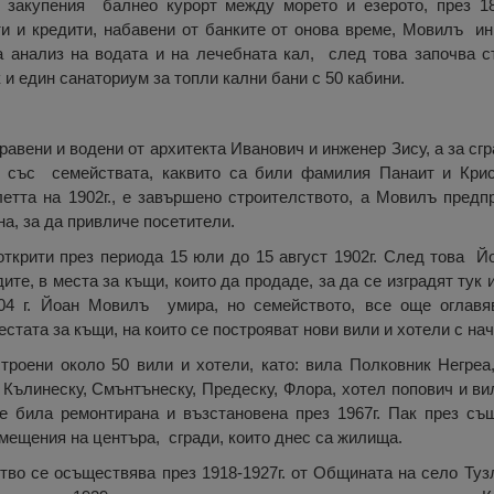
 закупения балнео курорт между морето и езерото, през 18
ти и кредити, набавени от банките от онова време, Мовилъ и
а анализ на водата и на лечебната кал, след това започва с
и един санаториум за топли кални бани с 50 кабини.
авени и водени от архитекта Иванович и инженер Зису, а за сг
 със семействата, каквито са били фамилия Панаит и Крист
етта на 1902г., е завършено строителството, а Мовилъ пред
на, за да привличе посетители.
открити през периода 15 юли до 15 август 1902г. След това 
те, в места за къщи, които да продаде, за да се изградят тук и
904 г. Йоан Мовилъ умира, но семейството, все още оглав
тата за къщи, на които се построяват нови вили и хотели с нача
строени около 50 вили и хотели, като: вила Полковник Негреа
 Кълинеску, Смънтънеску, Предеску, Флора, хотел попович и ви
 е била ремонтирана и възстановена през 1967г. Пак през съ
мещения на центъра, сгради, които днес са жилища.
во се осъществява през 1918-1927г. от Общината на село Тузл