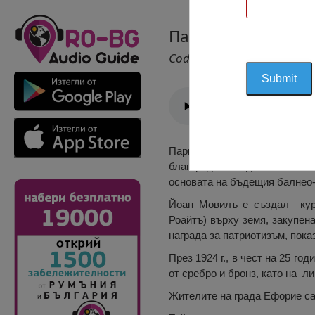
Паркът Мовила, Е
Cod 1187
Паркът Мовила носи името н
благородни молдовски семейст
основата на бъдещия балнео-
Йоан Мовилъ е създал куро
Роайтъ) върху земя, закупен
награда за патриотизъм, пока
През 1924 г., в чест на 25 г
от сребро и бронз, като на л
Жителите на града Ефорие са 