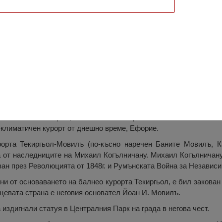
форие
а основателя на курорта Ефорие, Йоан Мовилъ, бивш болярин,
ва на Мовилещите, който е живял в края на XIX век. На 20 сеп
климатичен курорт от днешно време, Ефорие.
рта Текиргьол-Мовилъ (по-късно наречен Баните Мовилъ, 
а от наследниците на Михаил Когълничану. Михаил Когълничану
зан през Революцията от 1848г. и Румънската Война за Независим
одини от основаването на балнео курорта Текиргьол, е бил заков
ицевата страна е неговия основател Йоан И. Мовилъ.
издигнали статуя в Централния Парк на града в негова чест.