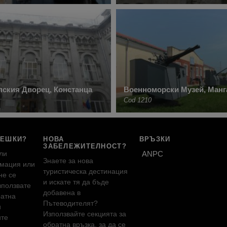
ския Дворец, Констанца
Военноморски Музей, Манг
Cod 1210
РЕШКИ?
НОВА
ВРЪЗКИ
ЗАБЕЛЕЖИТЕЛНОСТ?
ли
ANPC
Знаете за нова
мация или
туристическа дестинация
не се
и искате тя да бъде
зползвате
добавена в
ратна
Пътеводителят?
и
Използвайте секцията за
ите
обратна връзка, за да се