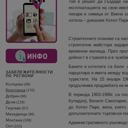
Той е решил да създаде на
експлоатацията на свои имо
лекари и химици от Виена з
хотела – днешния Хотел Парк 
Строителните планове са напр
строителни майстори зидари
временни жилища. През прол
дейност в страната и в чужби
Баните и хотелите са били 
ЗАБЕЛЕЖИТЕЛНОСТИ
парцелира и имота между води
ПО РЕГИОНИ
туристите. На 15 януари 1
Кълъраш
(48)
продължава продажбата на мес
Констанца
(170)
В периода 1903-1906г. са по
Добрич
(96)
Купидон), Вилите Сакеларие,
Долж
(129)
до Хотел Парк, вила, която
Гюргево
(67)
допълнителните търговски по
Мехединци
(98)
Монтана
(108)
Административното ръководст
Олт
(153)