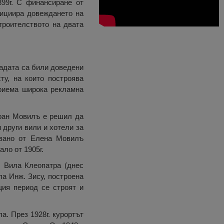
99г. С финансиране от
нициира довеждането на
троителството на двата
радата са били доведени
у, на които построява
приема широка рекламна
Йоан Мовилъ е решил да
 други вили и хотели за
явано от Елена Мовилъ
ло от 1905г.
, Вила Клеопатра (днес
ла Инж. Зису, построена
щия период се строят и
а. През 1928г. курортът