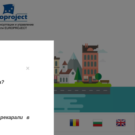
×
а?
рекарали в
ТАКТИ