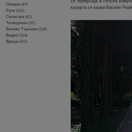
се превръща в селска комуна
Плевен
(87)
курорта се казва Василе Роай
Русе
(102)
Силистра
(81)
Телеорман
(55)
Велико Търново
(116)
Видин
(104)
Враца
(101)