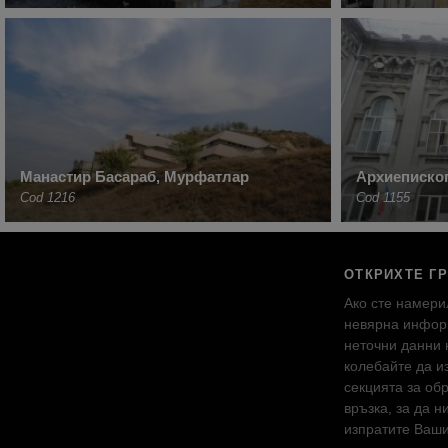
Манастир Басараб, Мурфатлар
Архиепископ
Cod 1216
Cod 1155
ОТКРИХТЕ Г
Ако сте намери
невярна инфор
неточни данни 
колебайте да и
секцията за об
връзка, за да н
изпратите Ваш