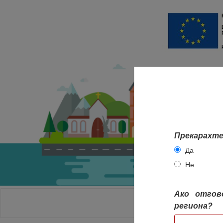
Прекарахте
Да
Не
Ако отгов
НАЧАЛО
региона?