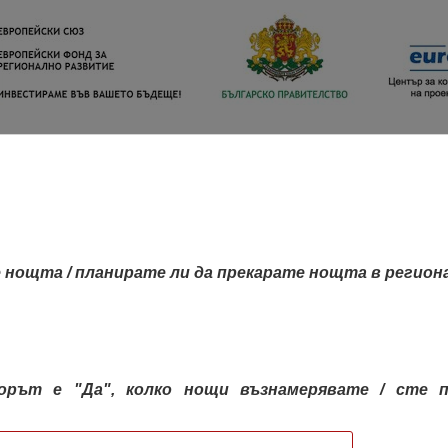
 нощта / планирате ли да прекарате нощта в регион
орът е "Да", колко нощи възнамерявате / сте п
КАРТА НА РЕГИОНИТЕ
РЕГИОНИ
КОН