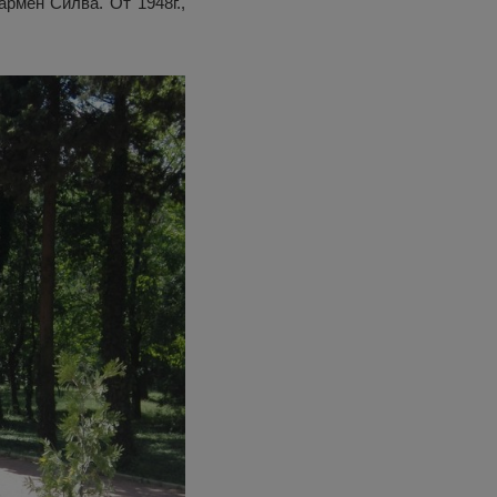
армен Силва. От 1948г.,