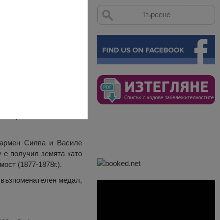
 наследник на великите
тември 1899г. е положил
Кармен Силва и Василе
 е получил земята като
ост (1877-1878г.).
ан възпоменателен медал,