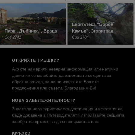
Екопътека “Боров
Парк „Дъбника“, Враца
Камък”, Згориград
Cod 2741
Cod 2784
ОТКРИХТЕ ГРЕШКИ?
Ако сте намерили невярна информация или неточни
данни не се колебайте да използвате секцията за
обратна връзка, за да ни изпратите Вашите
предложения или съвети. Благодарим Ви!
НОВА ЗАБЕЛЕЖИТЕЛНОСТ?
Знаете за нова туристическа дестинация и искате тя да
бъде добавена в Пътеводителят? Използвайте секцията
за обратна връзка, за да се свържете с нас.
ВРЪЗКИ