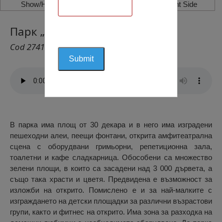
Show/Hide Left Side
Show/Hide Right Side
Парк „Дъбника“, Враца
Cod 2741
В парка има площ от 30 декара и в него има изградени
пешеходни алеи, пеещи фонтани, открита амфитеатрална
сцена с оборудвани гримьорни, репетиционна зала,
тоалетни и кафе сладкарница. Обособени са множество
зелени площи, в които са засадени над 3 000 дървета, а
също така храсти и цветя. Предвидена е възможност за
изложби на открито. Помислено е и за най-малките с
изграждането на детски площадки за различни възрастови
групи, както и фитнес на открито. Има зона за разходка на