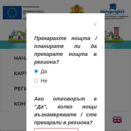
×
Прекарахте нощта /
планирате ли да
прекарате нощта в
НАЧАЛО
региона?
Да
КАРТА НА РЕГИОНИТЕ
Не
РЕГИОНИ
Ако отговорът е
КОНТАКТИ
"Да", колко нощи
възнамерявате / сте
прекарали в региона?