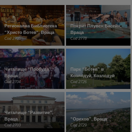
Регионална Библиотека
Покрит Плувен Басейн,
“Христо Ботев“, Враца
Враца
Cod 2705
Cod 2778
Читалище “Пробуда”,
Парк “Ботев” в
Враца
Козлодуй, Козлодуй
Cod 2704
Cod 2726
Читалище “Развитие”,
Враца
“Орехов”, Враца
Cod 2703
Cod 2729