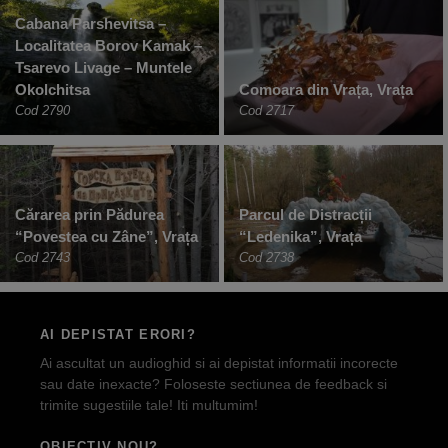
Cabana Parshevitsa –
Localitatea Borov Kamak –
Tsarevo Livage – Muntele
Okolchitsa
Comoara din Vrața, Vrața
Cod 2790
Cod 2717
Cărarea prin Pădurea
Parcul de Distracții
“Povestea cu Zâne”, Vrața
“Ledenika”, Vrața
Cod 2743
Cod 2738
AI DEPISTAT ERORI?
Ai ascultat un audioghid si ai depistat informatii incorecte
sau date inexacte? Foloseste sectiunea de feedback si
trimite sugestiile tale! Iti multumim!
OBIECTIV NOU?