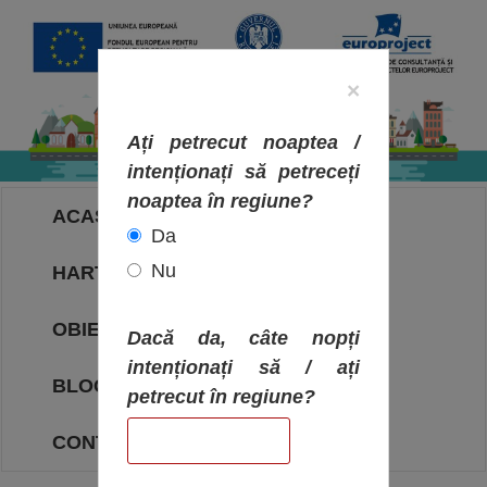
×
Ați petrecut noaptea /
intenționați să petreceți
noaptea în regiune?
ACASA
Da
Nu
HARTA OBIECTIVELOR
OBIECTIVE
Dacă da, câte nopți
intenționați să / ați
BLOG
petrecut în regiune?
CONTACT