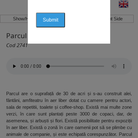
Show/Hide Left Side
Show/Hide Right Side
Parcul “Dabnika”, Vrața
Cod 2741
Parcul are o suprafață de 30 de acri și s-au construit alei,
fântâni, amfiteatru în aer liber dotat cu camere pentru actori,
sala de repetitii, toalete și coffee-shop. Există mai multe zone
verzi, în care sunt plantați peste 3000 de copaci, dar, de
asemenea, și arbuști și flori. Există posibilitate pentru expoziții
în aer liber. Există o zonă în care oamenii pot să se plimbe cu
animale de companie, și este echipată corespunzător. Parcul