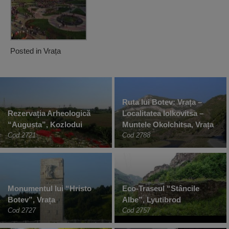
Posted in
Vrața
Ruta lui Botev: Vrața –
Rezervația Arheologică
Localitatea Iolkovitsa –
“Augusta”, Kozlodui
Muntele Okolchitsa, Vrața
Cod 2721
Cod 2788
Monumentul lui “Hristo
Eco-Traseul “Stâncile
Botev”, Vrața
Albe”, Lyutibrod
Cod 2727
Cod 2757