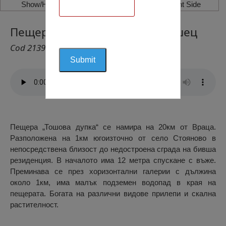
Show/Hide Left Side
Show/Hide Right Side
Пещера „Тошова Дупка“, Вършец
Cod 2139
Пещера „Тошова дупка“ се намира на 20км от Враца.
Разположена на 1км югоизточно от село Стояново в
непосредствена близост до недостроена сграда на бивша
резиденция. В началото има 12 метра спускане с въже.
Преминава се през хоризонтални галерии с дължина
около 1км, има малък подземен водопад в края на
пещерата. Богата на различни видове прилепи и скална
растителност.