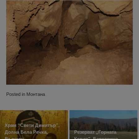
Posted in
Монтана
Храм “Свети Димитър”,
Долна Бела Речка,
Резерват „Горната
Вършец
Кория”, Берковица