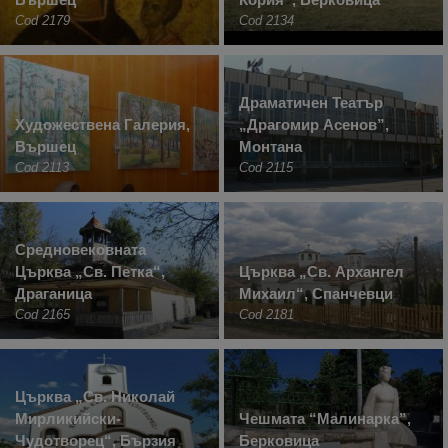
Cod 2179
Cod 2134
Драматичен Театър
Художествена Галерия,
„Драгомир Асенов”,
Вършец
Монтана
Cod 2113
Cod 2115
Средновековната
Църква „Св. Петка“,
Църква „Св. Архангел
Драганица
Михаил“, Спанчевци
Cod 2165
Cod 2181
Църква „Св. Николай
Мирликийски-
Чешмата “Малинарка”,
Чудотворец“, Бързия
Берковица