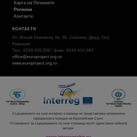
Карта на Регионите
Региони
Контакти
КОНТАКТИ
Ул. Михай Еминеску, Nr. 35, Слатина, Джуд. Олт,
Румъния
Тел:. 0249.420.098 / факс: 0249.410.994
office@europroject.org.ro
www.europroject.org.ro
Съдържанието на тази интернет страница не представлява непременно
официалната позиция на Европейския Съюз.
Отговорност за съдържанието на тази страница носят единствено нейните
автори.
www.interregrobg.eu