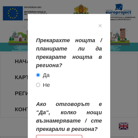
×
Прекарахте нощта /
планирате ли да
прекарате нощта в
НАЧАЛО
региона?
Да
КАРТА НА РЕГИОНИТЕ
Не
РЕГИОНИ
Ако отговорът е
КОНТАКТИ
"Да", колко нощи
възнамерявате / сте
прекарали в региона?