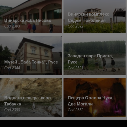
Винарски комплекс
Винарска изба Нисово
Седем Поколения
Cod 2393
Cod 2392
Западен парк Приста,
Музей „Баба Тонка“, Русе
Русе
Cod 2344
Cod 2391
Водната пещера, село
Пещера Орлова Чука,
Табачка
Две Могѝли
Cod 2390
Cod 2352