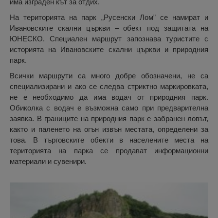
има изграден кът за отдих.
На територията на парк „Русенски Лом” се намират и
Ивановските скални църкви – обект под защитата на
ЮНЕСКО. Специален маршрут запознава туристите с
историята на Ивановските скални църкви и природния
парк.
Всички маршрути са много добре обозначени, не са
специализирани и ако се следва стриктно маркировката,
не е необходимо да има водач от природния парк.
Обиколка с водач е възможна само при предварителна
заявка. В границите на природния парк е забранен ловът,
както и паленето на огън извън местата, определени за
това. В търговските обекти в населените места на
територията на парка се продават информационни
материали и сувенири.