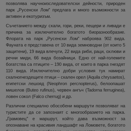
позволява научноизследователски дейности, природен
парк „Русенски Лом” предлага и много възможности за
активен и екотуризъм.
Съчетанието между скали, гори, реки, пещери и ливади е
причина за изключително богатото биоразнообразие.
Флората на парк „Русенски Лом” наброява 902 вида.
Фауната е представена от 10 вида земноводни (от които 5
защитени), 19 вида влечуги, 22 вида риби, раци, охлюви и
речни миди, 66 вида бозайници. Едно от най-големите
богатства са птиците – 190 вида, от които в парка гнездят
110 вида. Изключително добри условия тук намират
скалногнездещите птици – скален орел (Aquila chrysaetos),
египетски лешояд (Neophron percnopterus), белоопашат
мишелов (Buteo rufinus), червен ангъч (Tadorna ferruginea),
ловен сокол (Falco cherrug) и др.
Различни специално обособени маршрути позволяват на
туристите да се запознаят с многообразието на парка.
„Грамовец” е маршрут, който дава възможност за
опознаване на красивия ландшафт на Ломовете, богатото