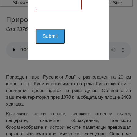
Show/Hide Left Side
Show/Hide Right Side
Природен парк Русенски лом
Cod 2376
Природен парк „Русенски Лом” е разположен на 20 км
южно от гр. Русе и носи името на река Русенски Лом –
последния десен приток на река Дунав. Обявен е за
защитена територия през 1970 г., а общата му площ е 3408
хектара.
Красивите речни тераси, високите отвесни скали,
пещерите, скалните образувания, голямото
биоразнообразие и историческите паметници превръщат
парка в изключително място за посещение. Освен че