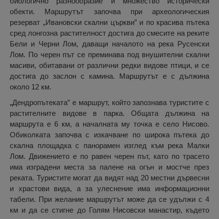
биологично разнообразие и множество исторически
обекти. Маршрутът започва при археологическия
резерват „Ивановски скални църкви” и по красива пътека
сред лонгозна растителност достига до смесите на реките
Бели и Черни Лом, даващи началото на река Русенски
Лом. По черен път се преминава под внушителни скални
масиви, обитавани от различни редки видове птици, и се
достига до заслон с камина. Маршрутът е с дължина
около 12 км.
„Дендропътеката” е маршрут, който запознава туристите с
растителните видове в парка. Общата дължина на
маршрута е 6 км, а началната му точка е село Нисово.
Обиколката започва с изкачване по широка пътека до
скална площадка с панорамен изглед към река Малки
Лом. Движението е по равен черен път, като по трасето
има изградени места за палене на огън и мостче през
реката. Туристите могат да видят над 20 местни дървесни
и храстови вида, а за улеснение има информационни
табели. При желание маршрутът може да се удължи с 4
км и да се стигне до Голям Нисовски манастир, където