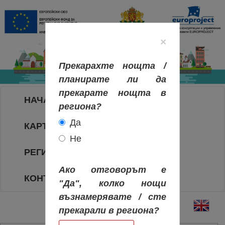
×
Прекарахте нощта /
планирате ли да
прекарате нощта в
НАЧАЛО
региона?
Да
КАРТА НА РЕГИОНИТЕ
Не
РЕГИОНИ
Ако отговорът е
КОНТАКТИ
"Да", колко нощи
възнамерявате / сте
прекарали в региона?