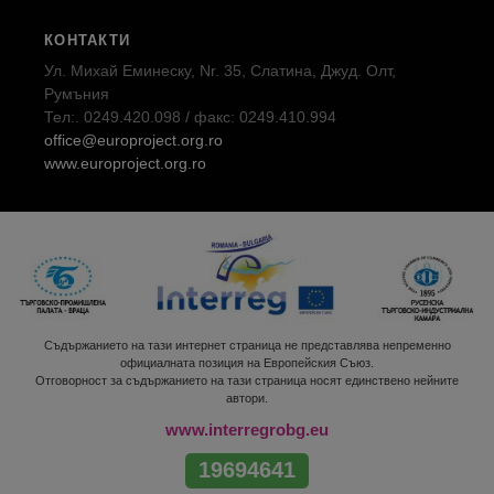
КОНТАКТИ
Ул. Михай Еминеску, Nr. 35, Слатина, Джуд. Олт,
Румъния
Тел:. 0249.420.098 / факс: 0249.410.994
office@europroject.org.ro
www.europroject.org.ro
Съдържанието на тази интернет страница не представлява непременно
официалната позиция на Европейския Съюз.
Отговорност за съдържанието на тази страница носят единствено нейните
автори.
www.interregrobg.eu
19694641