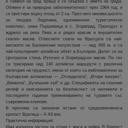
е символ на град Враца и се свързва с името на града.
Обявен е за природна забележителност през 1964 год. и
се простира върху площ от 2 ха. През него минава шосето
за пещера Леденика, едноименния туристически
комплекс, хижа Пършевица и с. Згориград. Проходът е
ждрело на река Лева и е рядко красив и внушителен
скален масив. Отвесните скали на Вратцата са най-
високите на Балканския полуостров — над 400 м. и са
най-популярният алпийски обект в България. Делят се на
Централна стена, Източен и Згориградски масив. По тях
са трасирани над 140 алпийски маршрути с различна
категория на трудност, някои от които са емблематични за
българския алпинизъм — „Огледалата“, „Втори конгрес“,
„Винкела“, „Кучешкия зъб“ и др. Спецификата на скалния
релеф и изискванията за безопасност са наложили в
последните годинои преекипирането на туровете със
съвременни клинове.
В пролома са запазени остани от средновековната
крепост Вратица – X-XII век.
Практична информация:
Има изграден заслон за отдих с маса и пейки. В близост