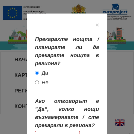
×
Прекарахте нощта /
планирате ли да
прекарате нощта в
НАЧАЛО
региона?
Да
КАРТА НА РЕГИОНИТЕ
Не
РЕГИОНИ
Ако отговорът е
КОНТАКТИ
"Да", колко нощи
възнамерявате / сте
прекарали в региона?