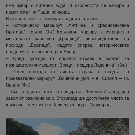
има извор с питейна вода. В околността се намира и
паметникът на Радан войвода.
В околностите се намират следните пътеки:
– исторически маршрут „Антична и средновековна
Вратица”, кръгов, (1ч.) Кръговият маршрут е изграден в
местността наречена „Градище”, непосредствено до
прохода „Вратица”, където според историческите
сведения е възникнал град Враца.
– След прохода от дясната страна е входът за
познавателния маршрут „Враца – пещера Леденика”, (3ч.)
– След прохода от лявата страна е входът за
познавателен маршрут „Войводин дол – в. Скакля – гр.
Враца, (4ч.)
– Ако следвате пътя за пещерата „Леденика” след два
завоя от разклона за с. Згориград ще достигнете място за
къмпинг – местността Кариерата, над с. Згориград.