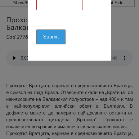
Show/Hide Left Side
Show/Hide Right Side
Проход “Вратица”, Врачански
Балкан
Cod 2776
Проходът Вратцата, наричан в средновековието Вратица,
е символ на град Враца. Отвесните скали на „Вратица“ са
най-високите на Балканския полуостров – над 400м и там
е най-популярният алпийски обект в България. В
дефилето можете да намерите най-древните останки от
средновековната цитадела „Вратица“. Проходът е
изключително красив и има впечатляващ скален масив.
Проходът Вратцата, наричан в средновековието Вратица,