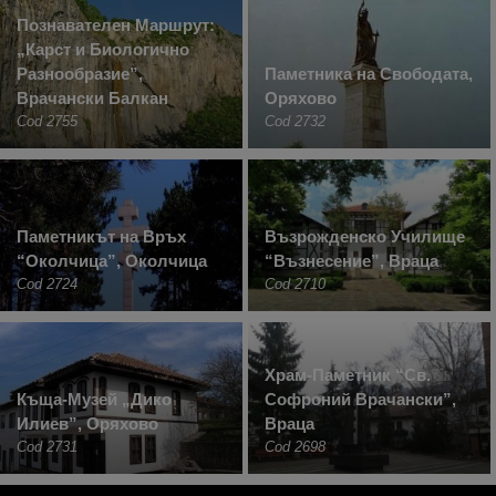
Познавателен Маршрут:
„Карст и Биологично
Разнообразие”,
Паметника на Свободата,
Врачански Балкан
Оряхово
Cod 2755
Cod 2732
Паметникът на Връх
Възрожденско Училище
“Околчица”, Околчица
“Възнесение”, Враца
Cod 2724
Cod 2710
Храм-Паметник “Св.
Къща-Музей „Дико
Софроний Врачански”,
Илиев”, Оряхово
Враца
Cod 2731
Cod 2698