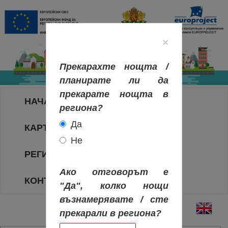
×
Прекарахте нощта /
планирате ли да
прекарате нощта в
НАЧАЛО
региона?
Да
КАРТА НА РЕГИОНИТЕ
Не
РЕГИОНИ
Ако отговорът е
КОНТАКТИ
"Да", колко нощи
възнамерявате / сте
прекарали в региона?