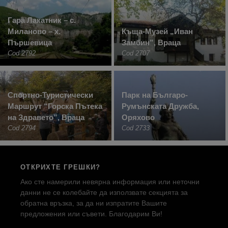
Гара Лакатник – с.
Миланово – х.
Къща-Музей „Иван
Пършевица
Замбин”, Враца
Cod 2792
Cod 2707
Спортно-Туристически
Парк на Българо-
Маршрут “Горска Пътека
Румънската Дружба,
на Здравето”, Враца
Оряхово
Cod 2794
Cod 2733
ОТКРИХТЕ ГРЕШКИ?
Ако сте намерили невярна информация или неточни
данни не се колебайте да използвате секцията за
обратна връзка, за да ни изпратите Вашите
предложения или съвети. Благодарим Ви!