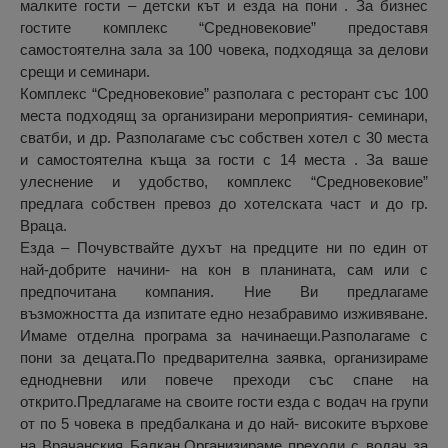
малките гости – детски кът и езда на пони . За бизнес
гостите комплекс “Средновековие” предоставя
самостоятелна зала за 100 човека, подходяща за делови
срещи и семинари.
Комплекс “Средновековие” разполага с ресторант със 100
места подходящ за организирани мероприятия- семинари,
сватби, и др. Разполагаме със собствен хотел с 30 места
и самостоятелна къща за гости с 14 места . За ваше
улеснение и удобство, комплекс “Средновековие”
предлага собствен превоз до хотелската част и до гр.
Враца.
Езда – Почувствайте духът на предците ни по един от
най-добрите начини- на кон в планината, сам или с
предпочитана компания. Ние Ви предлагаме
възможността да изпитате едно незабравимо изживяване.
Имаме отделна програма за начинаещи.Разполагаме с
пони за децата.По предварителна заявка, организираме
еднодневни или повече преходи със спане на
открито.Предлагаме на своите гости езда с водач на групи
от по 5 човека в предбалкана и до най- високите върхове
на Врачанския Балкан.Организираме преходи с водач за