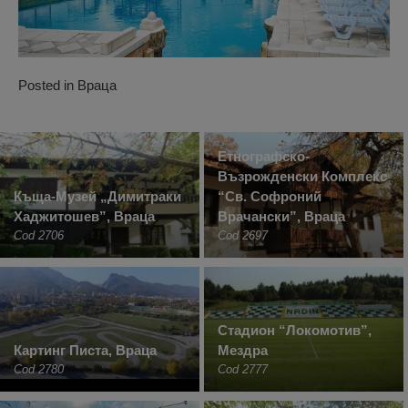
Posted in
Враца
Етнографско-
Възрожденски Комплекс
Къща-Музей „Димитраки
“Св. Софроний
Хаджитошев”, Враца
Врачански”, Враца
Cod 2706
Cod 2697
Стадион “Локомотив”,
Картинг Писта, Враца
Мездра
Cod 2780
Cod 2777