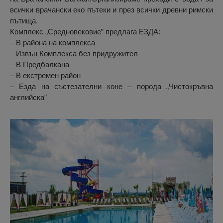
всички врачански еко пътеки и през всички древни римски
пътища.
Комплекс „Средновековие” предлага ЕЗДА:
– В района на комплекса
– Извън Комплекса без придружител
– В Предбалкана
– В екстремен район
– Езда на състезателни коне – порода „Чистокръвна
английска”