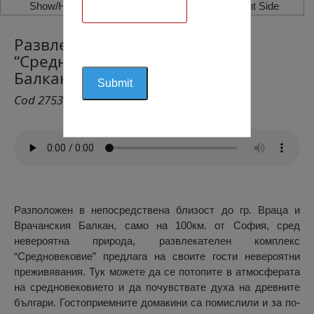
Show/Hide Left Side
Show/Hide Right Side
Развлекателен Комплекс
“Средновековие”, Врачанския
Балкан
Cod 2753
Разположен в непосредствена близост до гр. Враца и
Врачанския Балкан, само на 100км. от София, сред
невероятна природа, развлекателен комплекс
“Средновековие” предлага на своите гости невероятни
преживявания. Тук можете да се потопите в атмосферата
на средновековието и да почувствате духа на древните
българи. Гостоприемните домакини са помислили и за по-