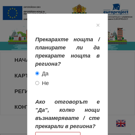
×
Прекарахте нощта /
планирате ли да
прекарате нощта в
НАЧАЛО
региона?
Да
КАРТА НА РЕГИОНИТЕ
Не
РЕГИОНИ
Ако отговорът е
КОНТАКТИ
"Да", колко нощи
възнамерявате / сте
прекарали в региона?