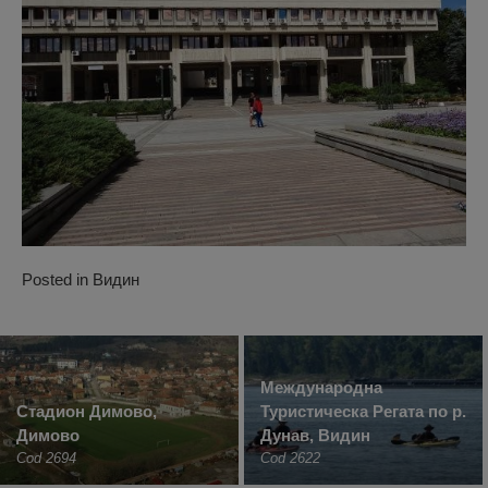
Posted in
Видин
Международна
Стадион Димово,
Туристическа Регата по р.
Димово
Дунав, Видин
Cod 2694
Cod 2622