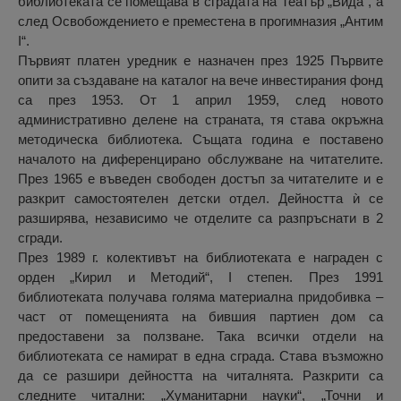
библиотеката се помещава в сградата на Театър „Вида“, а
след Освобождението е преместена в прогимназия „Антим
I“.
Първият платен уредник е назначен през 1925 Първите
опити за създаване на каталог на вече инвестирания фонд
са през 1953. От 1 април 1959, след новото
административно делене на страната, тя става окръжна
методическа библиотека. Същата година е поставено
началото на диференцирано обслужване на читателите.
През 1965 е въведен свободен достъп за читателите и е
разкрит самостоятелен детски отдел. Дейността ѝ се
разширява, независимо че отделите са разпръснати в 2
сгради.
През 1989 г. колективът на библиотеката е награден с
орден „Кирил и Методий“, I степен. През 1991
библиотеката получава голяма материална придобивка –
част от помещенията на бившия партиен дом са
предоставени за ползване. Така всички отдели на
библиотеката се намират в една сграда. Става възможно
да се разшири дейността на читалнята. Разкрити са
следните читални: „Хуманитарни науки“, „Точни и