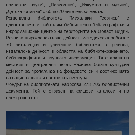
приложни науки“, „Периодика“, „Изкуство и музика“,
„Детска читалня“ с общо 70 читателски места.
Регионална библиотека “Михалаки Георгиев” е
единственият и най-голям библиотечно-библиографски и
информационен център на територията на Област Видин.
Развива широкоспектърна дейност, методическа работа с
70 читалищни и училищни библиотеки в региона,
издателска дейност в областта на библиотекознанието,
библиографията и научната информация. Тя е архив на
местния и централния печат. Развива богата културна
дейност за пропаганда на фондовете си и достиженията
на националната и световната култура.
Фондът на библиотеката наброява 278 705 библиотечни
документа. Той е отразен на фишови каталози и по
електронен път.