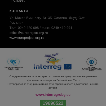
Контакти
КОНТАКТИ
Ул. Михай Еминеску, Nr. 35, Слатина, Джуд. Олт,
Румъния
Тел:. 0249.420.098 / факс: 0249.410.994
office@europroject.org.ro
www.europroject.org.ro
Съдържанието на тази интернет страница не представлява непременно
официалната позиция на Европейския Съюз.
Отговорност за съдържанието на тази страница носят единствено нейните
автори.
www.interregrobg.eu
19690522