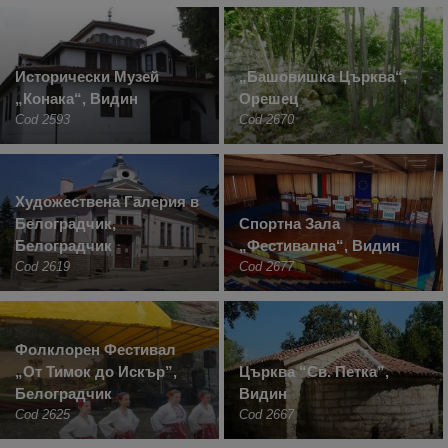
Исторически Музей
„Башовишка Църква“,
„Конака“, Видин
Орешец
Cod 2593
Cod 2670
Художествена Галерия в
Белоградчик,
Спортна Зала
Белоградчик
„Фестивална“, Видин
Cod 2619
Cod 2677
Фолклорен Фестивал
„От Тимок до Искър”,
Църква “Св. Петка”,
Белоградчик
Видин
Cod 2625
Cod 2667