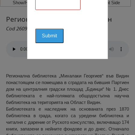
Show/Hide Left Side
Show/Hide Right Side
Регионална Библиотека, Видин
Cod 2609
Регионална библиотека „Михалаки Георгиев“ във Видин
понастоящем се помещава в сградата на бившия Партиен
дом на централния градски площад „Бдинци“ № 1. Днес
библиотеката е най-голямата общодостъпна научна
библиотека на територията на Област Видин.
Библиотеката е наследник на основаната през 1870
библиотека в града, когато са уредени библиотека и
читалня с дарение от Руското консулство, включващо 174
книги, запазени в нейните фондове и до днес. Отначало