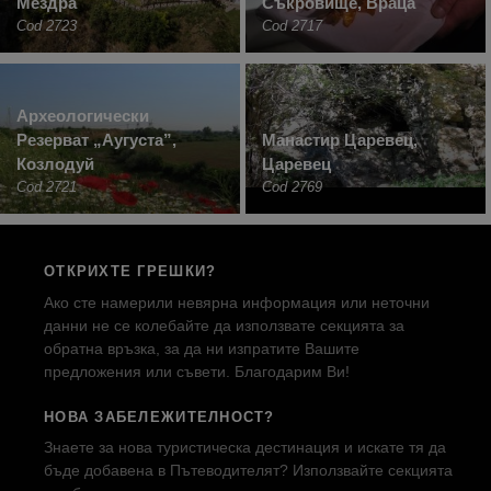
Мездра
Съкровище, Враца
Cod 2723
Cod 2717
Археологически
Резерват „Аугуста”,
Манастир Царевец,
Козлодуй
Царевец
Cod 2721
Cod 2769
ОТКРИХТЕ ГРЕШКИ?
Ако сте намерили невярна информация или неточни
данни не се колебайте да използвате секцията за
обратна връзка, за да ни изпратите Вашите
предложения или съвети. Благодарим Ви!
НОВА ЗАБЕЛЕЖИТЕЛНОСТ?
Знаете за нова туристическа дестинация и искате тя да
бъде добавена в Пътеводителят? Използвайте секцията