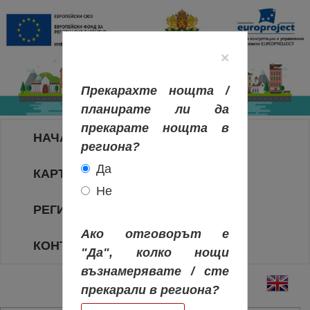
×
Прекарахте нощта /
планирате ли да
прекарате нощта в
НАЧАЛО
региона?
Да
КАРТА НА РЕГИОНИТЕ
Не
РЕГИОНИ
Ако отговорът е
КОНТАКТИ
"Да", колко нощи
възнамерявате / сте
прекарали в региона?