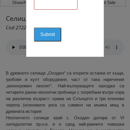
Show/Hide Left Side
Show/Hide Right Side
Селище “Оходен”, Оходен
Cod 2722
В древното селище „Оходен“ са открити останки от къщи,
гробове и култ оборудване, част от така наречения
„монохромен неолит“. Най-вълнуващите находки са
четирите ранни неолитни гробници с погребани вътре хора
на различна възраст; храма на Слънцето и три еленови
черепа (еленовите рога са символ на мъжка мощ в
древната история
Неолитното селище край с. Оходен датира от VI
хилядолетие пр.н.е. и е сред най-ранните човешки