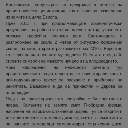
Балканският полуостров се превръща в център на
праисторическа цивилизация, която започва разселване
из земите на цяла Европа.
През 2011 г. при продължаващите археологически
проучвания на района е открит древен олтар, украсен с
огромни трофейни еленови рога. Светилището е
разположено на около 2 метра от ритуално положения
скелет на мъж, открит в разкопките през 2010 г. Вероятно
то е прославяло ловните му подвизи. Еленът е сред най-
силните символи на мъжкото начало и на плодородието.
Чрез наблюдения на небесното светило тук
праисторическите хора вероятно се ориентирали кога е
най-подходящото време за засяване и прибиране на
реколтата. Възможно е да са принасяли и дарове за
плодородие.
Подът на праисторическата постройка е бил застлан с
паваж. Камъните на земята имат П-образна форма,
насочена на изток към слънчевия изгрев. Тук са открити и
десетки глинени и каменни дискове, които в семантиката
на ранните земеделци символизират слънчевия диск.