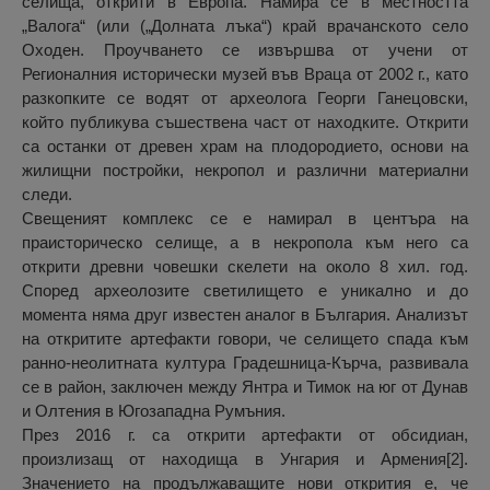
селища, открити в Европа. Намира се в местността
„Валога“ (или („Долната лъка“) край врачанското село
Оходен. Проучването се извършва от учени от
Регионалния исторически музей във Враца от 2002 г., като
разкопките се водят от археолога Георги Ганецовски,
който публикува съшествена част от находките. Открити
са останки от древен храм на плодородието, основи на
жилищни постройки, некропол и различни материални
следи.
Свещеният комплекс се е намирал в центъра на
праисторическо селище, а в некропола към него са
открити древни човешки скелети на около 8 хил. год.
Според археолозите светилището е уникално и до
момента няма друг известен аналог в България. Анализът
на откритите артефакти говори, че селището спада към
ранно-неолитната култура Градешница-Кърча, развивала
се в район, заключен между Янтра и Тимок на юг от Дунав
и Олтения в Югозападна Румъния.
През 2016 г. са открити артефакти от обсидиан,
произлизащ от находища в Унгария и Армения[2].
Значението на продължаващите нови открития е, че