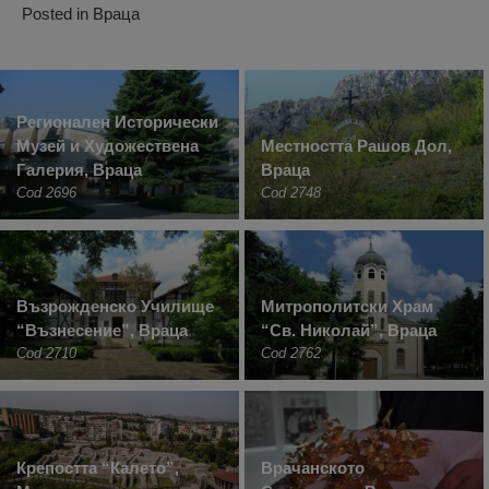
Posted in
Враца
Регионален Исторически
Музей и Художествена
Местността Рашов Дол,
Галерия, Враца
Враца
Cod 2696
Cod 2748
Възрожденско Училище
Митрополитски Храм
“Възнесение”, Враца
“Св. Николай”, Враца
Cod 2710
Cod 2762
Крепостта “Калето”,
Врачанското