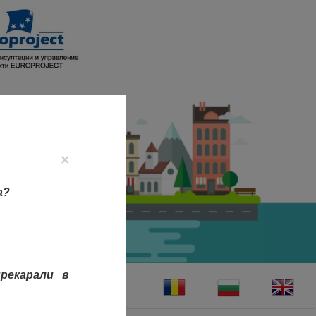
×
а?
рекарали в
ТАКТИ