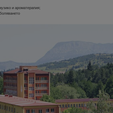
музико и ароматерапия;
аболяването