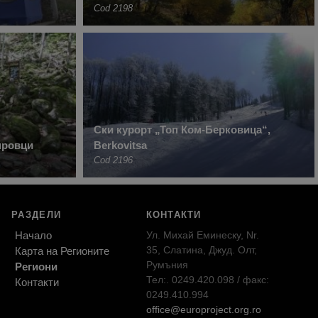
Cod 2198
Ски курорт „Топ Ком-Берковица“,
провци
Berkovitsa
Cod 2196
РАЗДЕЛИ
КОНТАКТИ
Начало
Ул. Михай Еминеску, Nr.
35, Слатина, Джуд. Олт,
Карта на Регионите
Румъния
Региони
Тел:. 0249.420.098 / факс:
Контакти
0249.410.994
office@europroject.org.ro