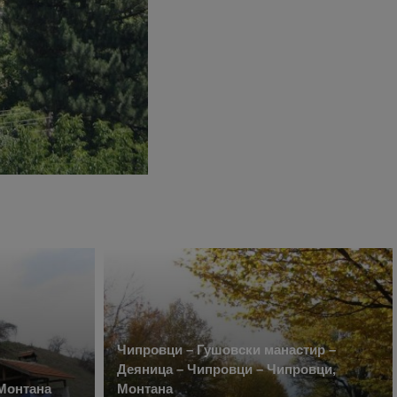
Чипровци – Гушовски манастир –
Деяница – Чипровци – Чипровци,
 Монтана
Монтана