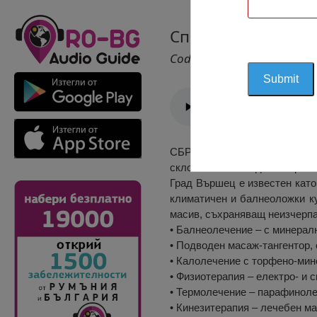
Специализирана Б
Cod 2155
СБР („Специализирани болни
склонове на Западна Стара пл
Град Вършец е известен като
климатичен и балнеоложки ку
масив, съхраняващ неизчерпа
• Балнеолечение – с минералн
• Подводен масаж-тангентор,
• Калолечение с торфено-мин
• Физиотерапия – електро- и 
• Термолечение – парафиноле
• Кинезитерапия – лечебен ма