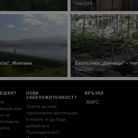
Cod 2114
ста”, Монтана
Екопътека „Деяница“ – Чи
Cod 2183
РЕШКИ?
НОВА
ВРЪЗКИ
ЗАБЕЛЕЖИТЕЛНОСТ?
ли
ANPC
Знаете за нова
мация или
туристическа дестинация
не се
и искате тя да бъде
зползвате
добавена в
ратна
Пътеводителят?
и