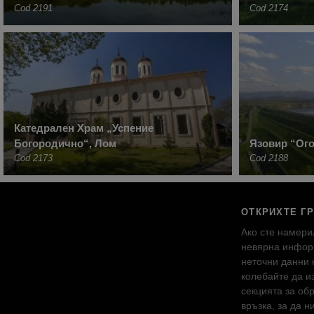
Cod 2191
Cod 2174
Катедрален Храм „Успение
Богородично“, Лом
Язовир “Ого
Cod 2173
Cod 2188
ОТКРИХТЕ Г
Ако сте намери
невярна инфор
неточни данни 
колебайте да и
секцията за об
връзка, за да н