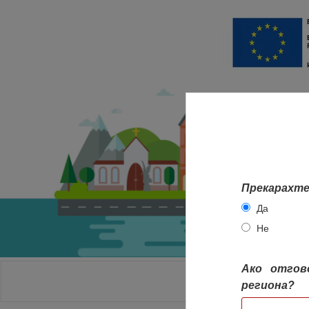
Прекарахте
Да
Не
Ако отгов
НАЧАЛО
региона?