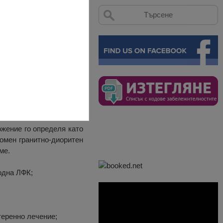
Вършец
разположен в северните
 Монтана.
ожение го определя като
омен гранитно-диоритен
ме.
одна ЛФК;
теренно лечение;