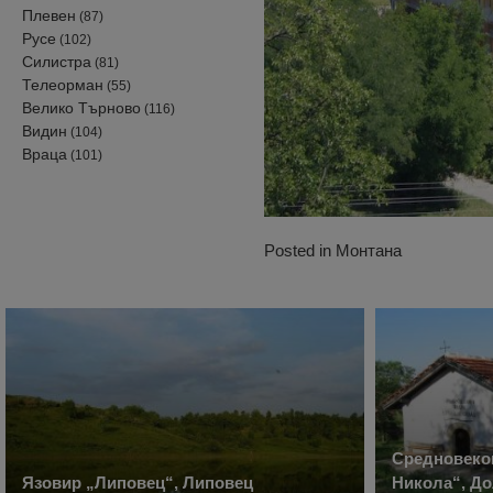
Плевен
(87)
Русе
(102)
Силистра
(81)
Телеорман
(55)
Велико Търново
(116)
Видин
(104)
Враца
(101)
Posted in
Монтана
Средновеко
Язовир „Липовец“, Липовец
Никола“, Д