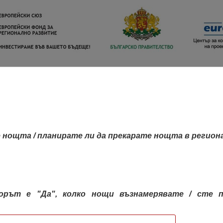
 нощта / планирате ли да прекарате нощта в регион
орът е "Да", колко нощи възнамерявате / сте п
КАРТА НА РЕГИОНИТЕ
РЕГИОНИ
КОН