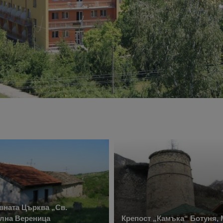
вната Църква „Св.
олна Вереница
Крепост „Камъка“ Ботуня,