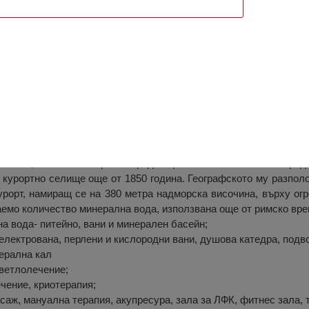
олница за Рехабилитация „Св. Мина”, 
ци за рехабилитация“) св. Мина се намира в град Вършец, 
анина, на 90 км северно от град София и на около 35 км от град
 курортно селище още от 1850 година. Географското му разпол
рорт, намиращ се на 380 метра надморска височина, върху огр
емо количество минерална вода, използвана още от римско вре
а вода- питейно, вани и минерален басейн;
 електрована, перлени и кислородни вани, душова катедра, подв
ерална кал
светлолечение;
чение, криотерапия;
саж, мануална терапия, акупресура, зала за ЛФК, фитнес зала, 