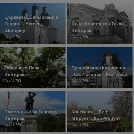
Църквата „Св. Михаил и
Гаврил”, Негоещ,
Къща Константин Тикан,
Шолдану
Кълъраш
Cod 1267
Cod 1245
Общински Парк,
Православна Катедрала
Кълъраш
„Св. Николае”, Кълъраш
Cod 1253
Cod 1246
Паметникът на Героите,
Конезавод „Дор
Кълъраш
Мърунт”, Дор Мърунт
Cod 1248
Cod 1263