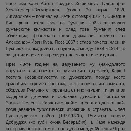
цяло име Карл Айтел Фридрих Зефиринус Лудвиг фон
Хохенцолерн-Зигмаринген, (роден 20 април 1839,
Зигмаринген – починал на 10-ти октомври 1914 г., Синая) е
бил принц, после крал на Румъния, който ръководил
румънските княжества и след това Румъния след
абдикация, форсирана след държавния преврат на
Александру Йоан Куза. През 1867 г. става почетен член на
Румънската академия на науките, а между 1879 и 1914 г. е
защитник и почетен президент на същата институция.
През 48-те години на царуването му (най-дългото
царуване в историята на румънските държави), Карл I
постига независимостта на държавата, поради което
придобива огромен престиж, възстановява икономиката,
оборудва Румъния с поредица от институции, типични за
модерната държава и основава династия. Построява
Замъка Пелеш в Карпатите, който и сега е една от най-
посещаваните туристически атракции в страната. След
Руско-турската война (1877-1878), Румъния печели
Добруджа (но губи южна Бесарабия), а Карл нарежда
построяванетото на мост над Дунав между Фетещ и Черна