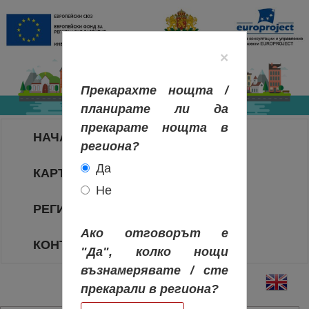
×
Прекарахте нощта /
планирате ли да
прекарате нощта в
НАЧАЛО
региона?
Да
КАРТА НА РЕГИОНИТЕ
Не
РЕГИОНИ
Ако отговорът е
КОНТАКТИ
"Да", колко нощи
възнамерявате / сте
прекарали в региона?