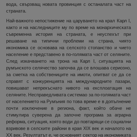
вода, свързващ новата провинция с останалата част на
страната.
Най-важното непостижение на царуването на крал Карл I,
както и на наследниците му по време на монархическата
съвременна история на страната, е неуспехът при
решаване на типични проблеми на страна, чиято
икономика се основава на селското стопанство и чието
население е представено в по-голямата част от селяните.
След изкачването на трона на Карл I, ситуацията на
румънското селячество започва да се влошава сериозно,
за сметка на собствениците на имоти, опитват се да се
справят с конкуренцията на международните пазари,
повишават непрекъснато нивото на експлоатация на
селяните. Несправедливата системао за по-голямата част
от населението на Румъния по това време е в допълнение
почти изключение в региона, факт, който обаче не
стимулира суверена да започне програма за аграрна
реформа, ситуация, която води до повтарящи се социални
взривове в селските райони в края XIX век и началото на
ХХ век. Резултатът е, че основният сектор на икономиката