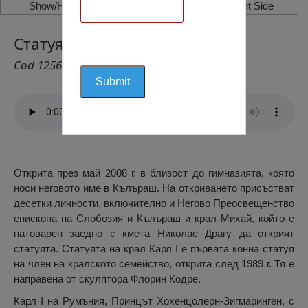
Show/Hide Left Side
Show/Hide Right Side
Статуята на Карл I, Кълъраш
Cod 1256
Открита през май 2008 г. в близост до гимназията, която
носи неговото име в Кълъраш. На откриването присъстват
десетки личности, включително и Негово Преосвещенство
епископа на Слобозия и Кълъраш и крал Михай, който е
натоварен заедно с кмета Николае Драгу да открият
статуята. Статуята на крал Карл I е първата конна статуя
на член на кралското семейство, открита след 1989 г. Тя е
направена от скулптора Флорин Кодре.
Карл I на Румъния, Принцът Хохенцолерн-Зигмаринген, с