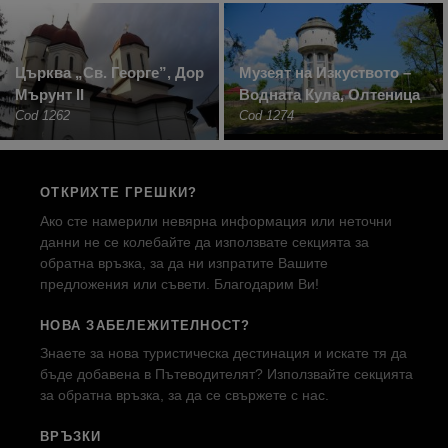
Църква „Св. Георге”, Дор
Музеят на Изкуството –
Мърунт II
Водната Кула, Олтеница
Cod 1262
Cod 1274
ОТКРИХТЕ ГРЕШКИ?
Ако сте намерили невярна информация или неточни
данни не се колебайте да използвате секцията за
обратна връзка, за да ни изпратите Вашите
предложения или съвети. Благодарим Ви!
НОВА ЗАБЕЛЕЖИТЕЛНОСТ?
Знаете за нова туристическа дестинация и искате тя да
бъде добавена в Пътеводителят? Използвайте секцията
за обратна връзка, за да се свържете с нас.
ВРЪЗКИ