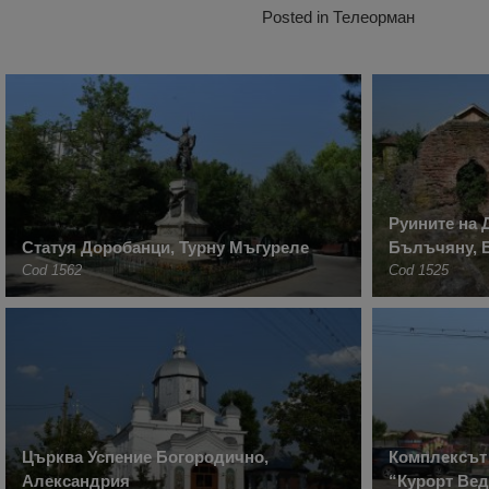
Posted in
Телеорман
Руините на 
Статуя Доробанци, Турну Мъгуреле
Бълъчяну, 
Cod 1562
Cod 1525
Църква Успение Богородично,
Комплексът 
Александрия
“Курорт Вед