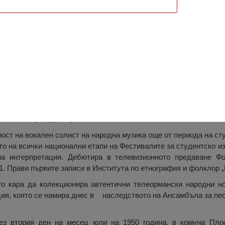
асилика, Александрия
0, Плоска, Телеорман – ум. 19 октомври 2004) е изпълнител на 
фесия лекар педиатър.
ост на вокален солист на народна музика още от периода на сту
то на всички национални етапи на Фестивалите за студентско из
на интерпретация. Дебютира в телевизионното предаване Ф
. Прави първите записи в Института по етнография и фолклор „
о кара да колекционира автентични телеормански народни но
ция, която се намира днес в наследството на Ансамбъла за пес
ез втория ден на месец юли на 1950 година, в комуна Плос