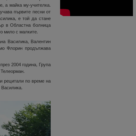
, а майка му-учителка.
учава първите песни от
силика, е той да стане
тър в Областна болница
го мило с малките.
ана Василика, Валентин
амо Флорин продължава
през 2004 година, Група
 Телеорман.
и рецитали по време на
 Василика.