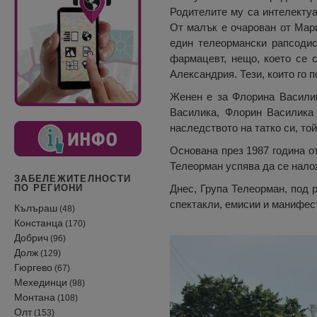
Родителите му са интелектуа
От малък е очарован от Мари
един телеормански рапсодист
фармацевт, нещо, което се 
Александрия. Тези, които го п
Женен е за Флорина Василик
Василика, Флорин Василика
наследството на татко си, то
Основана през 1987 година о
Телеорман успява да се нало
ЗАБЕЛЕЖИТЕЛНОСТИ
Днес, Група Телеорман, под 
ПО РЕГИОНИ
спектакли, емисии и манифес
Кълъраш
(48)
Констанца
(170)
Добрич
(96)
Долж
(129)
Гюргево
(67)
Мехединци
(98)
Монтана
(108)
Олт
(153)