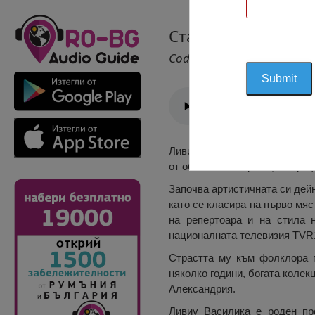
Статуя на Ливиу В
Cod 1524
Ливиу Василика (р. 2 юли 195
от област Телеорман, по про
Започва артистичната си дейн
като се класира на първо мяс
на репертоара и на стила 
националната телевизия TVR1
Страстта му към фолклора г
няколко години, богата колек
Александрия.
Ливиу Василика е роден пр