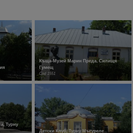
Къща-Музей Марин Преда, Силищя
рия
Гумещ
Cod 1551
а, Турну
Детски Клуб, Турну Мъгуреле