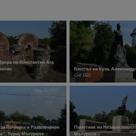
Двора на Константин Ага
Балач
Бюстът на Куза, Александ
Cod 1522
за Почивка и Развлечение
Паметник на Независимостт
я”, Турну Мъгуреле
Мъгуреле