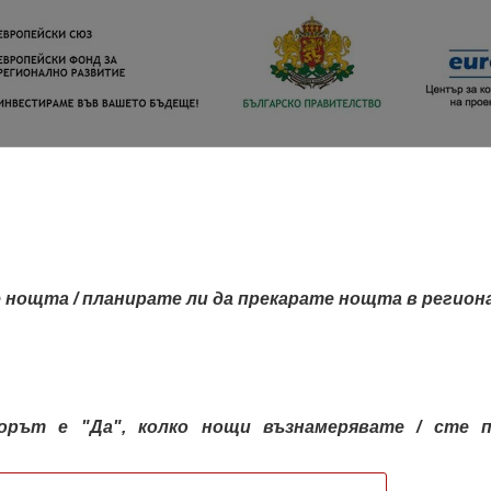
 нощта / планирате ли да прекарате нощта в регион
орът е "Да", колко нощи възнамерявате / сте п
КАРТА НА РЕГИОНИТЕ
РЕГИОНИ
КОН