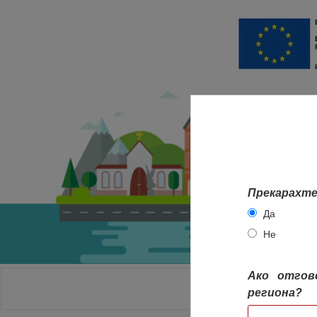
Прекарахте
Да
Не
Ако отгов
НАЧАЛО
региона?