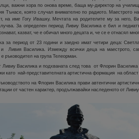
лци, важни хора по онова време, баща му-директор на училище
я Тънасе, която случал внимателно по радиото. Маестрото на
, на име Гогу Ивашку. Мечтата на родителите му за него, Ва
случва. За определен период Ливиу Василика е бил и педиа
ознават, казват, че е обичал много децата и, че се е отнасял мно
а за период от 23 години и заедно имат четири деца: Светл
 и Ливия Василика. Измежду всички деца на маестрото, с
й е ръководител на група Телеорман.
т Ливиу Василика и подхваната след това от Флорин Василика 
жи като най-представителната артистична формация на област
ръководството на Флорин Василика прави автентични артистичн
тации от частен характер, продължавайки наследеното от Ливиу