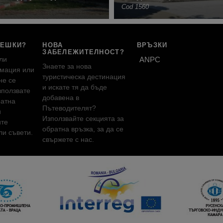
Cod 1560
РЕШКИ?
НОВА
ВРЪЗКИ
ЗАБЕЛЕЖИТЕЛНОСТ?
ли
ANPC
Знаете за нова
мация или
туристическа дестинация
не се
и искате тя да бъде
зползвате
добавена в
ратна
Пътеводителят?
и
Използвайте секцията за
ите
обратна връзка, за да се
и съвети.
свържете с нас.
!