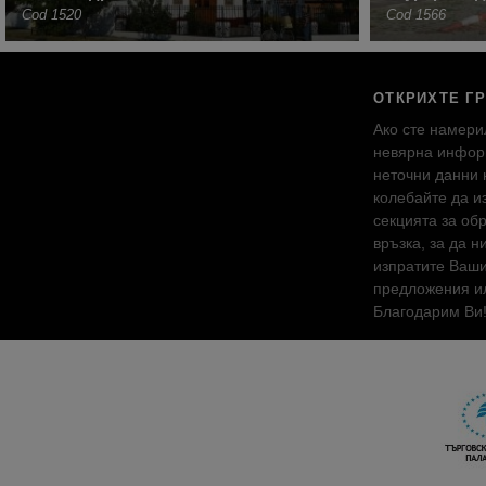
Cod 1520
Cod 1566
ОТКРИХТЕ Г
Ако сте намери
невярна инфор
неточни данни 
колебайте да и
секцията за об
връзка, за да н
изпратите Ваш
предложения ил
Благодарим Ви