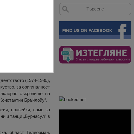
румънска народна музика
дентството (1974-1980),
куство, за оригиналност
олклорно съкровище на
Константин Бръйлойу”.
сии, правейки, само за
ни и танци „Бурнасул” в
ка, област Телеорман.