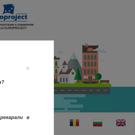
×
а?
рекарали в
ТАКТИ