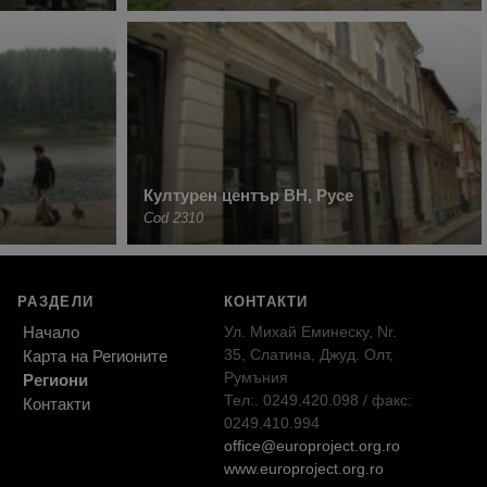
Културен център BH, Русе
Cod 2310
РАЗДЕЛИ
КОНТАКТИ
Начало
Ул. Михай Еминеску, Nr.
35, Слатина, Джуд. Олт,
Карта на Регионите
Румъния
Региони
Тел:. 0249.420.098 / факс:
Контакти
0249.410.994
office@europroject.org.ro
www.europroject.org.ro