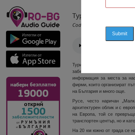
Туристически инф
Cod 2387
Туристически информацио
забележителност в обшина 
информация за места за нас
фирми, които организират пъ
на България и много още.
Русе, често наричан „Малк
архитектурен облик и с европ
на Европа, той се превръща
транспортен център, но и като
На 20 км южно от града се н