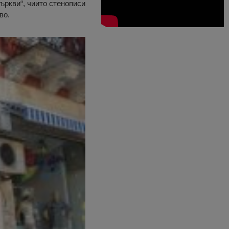
ъркви“, чиито стенописи
во.