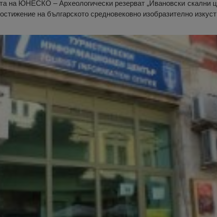
ата на ЮНЕСКО – Археологически резерват „Ивановски скални ц
постижение на българското средновековно изобразително изкуст