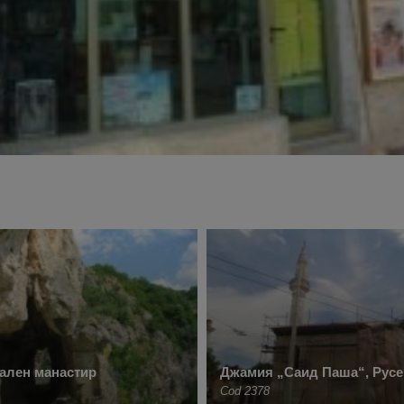
ален манастир
Джамия „Саид Паша“, Русе
Cod 2378