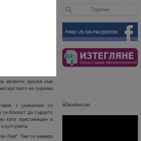
 културни и природни
 може да бъда открита
на музеите, връзка към
нистерството на туризма
тория, с уникалния си
а си близост до сърцето
мо като пристанищен и
 и културата.
ки Лом“. Там се намира