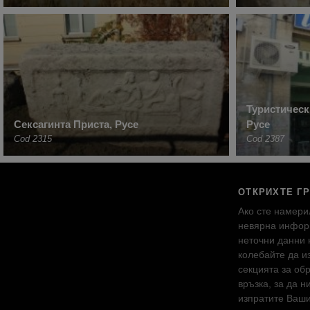
Туристичес
Сексагинта Приста, Русе
Русе
Cod 2315
Cod 2387
ОТКРИХТЕ Г
Ако сте намери
невярна инфор
неточни данни 
колебайте да и
секцията за об
връзка, за да н
изпратите Ваш