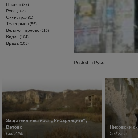
Плевен
(87)
Русе
(102)
Силистра
(81)
Телеорман
(55)
Велико Търново
(116)
Видин
(104)
Враца
(101)
Posted in
Русе
Защитена местност „Рибарниците“,
Ветово
Нисовски ск
Cod 2350
Cod 2365