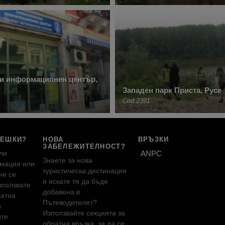
ки информационен център,
Западен парк Приста, Русе
Cod 2391
РЕШКИ?
НОВА
ВРЪЗКИ
ЗАБЕЛЕЖИТЕЛНОСТ?
ли
ANPC
Знаете за нова
мация или
туристическа дестинация
не се
и искате тя да бъде
зползвате
добавена в
ратна
Пътеводителят?
и
Използвайте секцията за
ите
обратна връзка, за да се