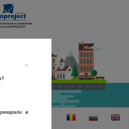
×
а?
рекарали в
ТАКТИ