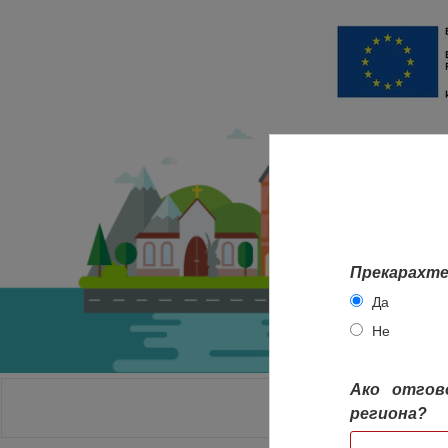
Прекарахте
Да
Не
Ако отгов
НАЧАЛО
региона?