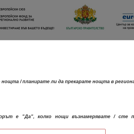
 нощта / планирате ли да прекарате нощта в регион
орът е "Да", колко нощи възнамерявате / сте п
КАРТА НА РЕГИОНИТЕ
РЕГИОНИ
КОН