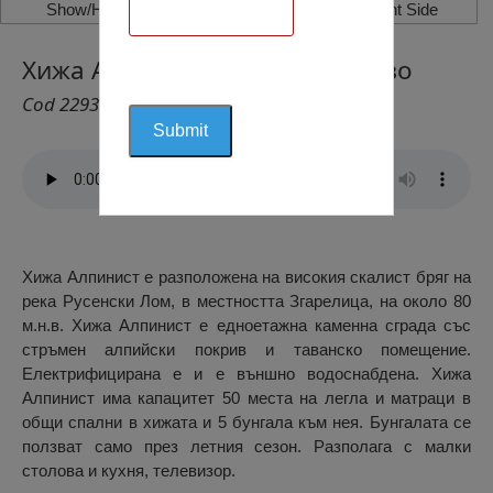
Show/Hide Left Side
Show/Hide Right Side
Хижа Алпинист, село Басарбово
Cod 2293
Хижа Алпинист е разположена на високия скалист бряг на
река Русенски Лом, в местността Згарелица, на около 80
м.н.в. Хижа Алпинист е едноетажна каменна сграда със
стръмен алпийски покрив и таванско помещение.
Електрифицирана е и е външно водоснабдена. Хижа
Алпинист има капацитет 50 места на легла и матраци в
общи спални в хижата и 5 бунгала към нея. Бунгалата се
ползват само през летния сезон. Разполага с малки
столова и кухня, телевизор.