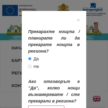
×
Прекарахте нощта /
планирате ли да
прекарате нощта в
НАЧАЛО
региона?
Да
КАРТА НА РЕГИОНИТЕ
Не
РЕГИОНИ
Ако отговорът е
КОНТАКТИ
"Да", колко нощи
възнамерявате / сте
прекарали в региона?