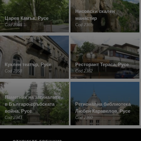
Нисовски скален
Царев Камък, Русе
манастир
Cod 2388
Cod 2365
Куклен театър, Русе
Ресторант Тераса, Русе
Cod 2358
Cod 2382
Паметник на загиналите
в Българо-сръбската
Регионална библиотека
война, Русе
Любен Каравелов, Русе
Cod 2343
Cod 2360