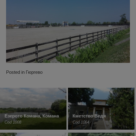
Posted in
Гюргево
Езерото Комана, Комана
Кметство Ведя
Cod 1008
Cod 1064