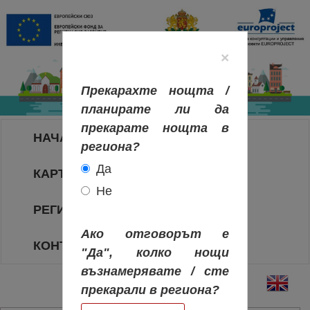
×
Прекарахте нощта /
планирате ли да
прекарате нощта в
НАЧАЛО
региона?
Да
КАРТА НА РЕГИОНИТЕ
Не
РЕГИОНИ
Ако отговорът е
КОНТАКТИ
"Да", колко нощи
възнамерявате / сте
прекарали в региона?