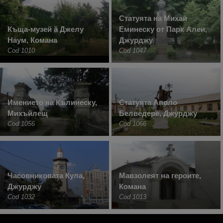
Статуята на Михай
Къща-музей ă Джелу
Еминеску от Парк Алеи,
Наум, Комана
Джурджу
Cod 1010
Cod 1047
Имението на Кълинеску,
Статуята Аполо
Михъйлещ
Белведере, Джурджу
Cod 1056
Cod 1066
Часовниковата Кула,
Мавзолеят на героите,
Джурджу
Комана
Cod 1032
Cod 1013