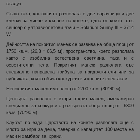
въздух.
Също така, конюшнята разполага с две сарачници и две
клетки за миене и къпане на конете, една от които със
сешоар с ултравиолетови лъчи – Solarium Sunny III – 3714
W.
Дейността на покрития манеж се развива на обща площ от
1750 кв.м. (26,3 * 66,5 м), пространство, което разполага
както с изобилна естествена светлина, така и с
осветителни тела. Покритият манеж разполага със
специално направена трибуна за придружители или за
публиката, която обича конкурсите и конните спектакли.
Непокритият манеж има площ от 2700 кв.м. (30*90 м).
Центърът разполага с втори открит манеж, аменажиран
специално за конкурси с разгърната обща площ от 6300
кв.м. (70*90 м)
Клубът по езда Царството на конете разполага още с
място за игра за деца, таверна с капацитет 100 места на
маси и хамбари за храни.