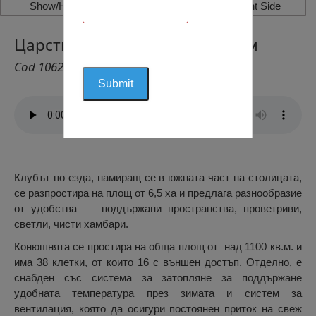
Show/Hide Left Side
Show/Hide Right Side
Царството на Конете, Варлаам
Cod 1062
Клубът по езда, намиращ се в южната част на столицата,
се разпростира на площ от 6,5 ха и предлага разнообразие
от удобства – поддържани пространства, проветриви,
светли, чисти хамбари.
Конюшнята се простира на обща площ от над 1100 кв.м. и
има 38 клетки, от които 16 с външен достъп. Отделно, е
снабден със система за затопляне за поддържане
удобната температура през зимата и систем за
вентилация, която да осигури постоянен приток на свеж