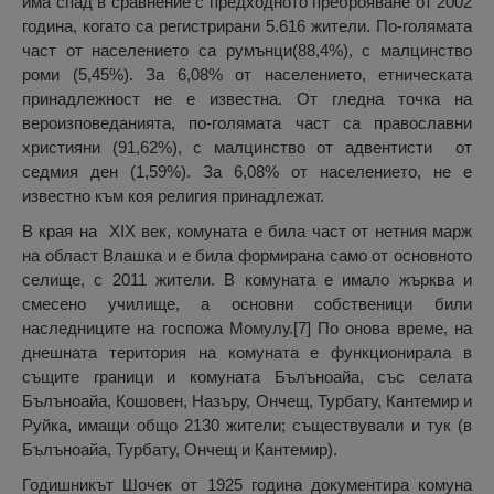
има спад в сравнение с предходното преброяване от 2002
година, когато са регистрирани 5.616 жители. По-голямата
част от населението са румънци(88,4%), с малцинство
роми (5,45%). За 6,08% от населението, етническата
принадлежност не е известна. От гледна точка на
вероизповеданията, по-голямата част са православни
християни (91,62%), с малцинство от адвентисти от
седмия ден (1,59%). За 6,08% от населението, не е
известно към коя религия принадлежат.
В края на XIX век, комуната е била част от нетния марж
на област Влашка и е била формирана само от основното
селище, с 2011 жители. В комуната е имало жърква и
смесено училище, а основни собственици били
наследниците на госпожа Момулу.[7] По онова време, на
днешната територия на комуната е функционирала в
същите граници и комуната Бълъноайа, със селата
Бълъноайа, Кошовен, Назъру, Ончещ, Турбату, Кантемир и
Руйка, имащи общо 2130 жители; съществували и тук (в
Бълъноайа, Турбату, Ончещ и Кантемир).
Годишникът Шочек от 1925 година документира комуна