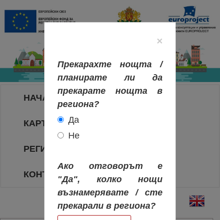
×
Прекарахте нощта /
планирате ли да
прекарате нощта в
НАЧАЛО
региона?
Да
КАРТА НА РЕГИОНИТЕ
Не
РЕГИОНИ
Ако отговорът е
КОНТАКТИ
"Да", колко нощи
възнамерявате / сте
прекарали в региона?