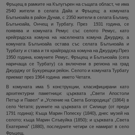
Фръцещ в рамките на Кълугърен на същата област, че има
2540 жители в селата Дайа и Фръцещ; а комуната
Бълъноайа в район Дунав, с 2350 жители в селата Бълану,
Бълъноайа, Ончещ и Турбату. През 1931 година, се
появява и комуната Ремус със селото Ремус, като
крейградска комуна на населената комуна Джурджу, а
комуната Бълъноайа остава със селата Бълъноайа и
Турбату и става и тя крайградска комуна на Джурджу.През
1950 година, комуните Ремус, Фръцещ и Бълъноайа (сега
наричаща се Турбату) са включени в региона на град
Джурджу от Букурещки рейон. Селото и комуната Турбату
приемат през 1964 година името Четатя.
В комуната има 5 конструкции, класифицирани като
архитектурни паметници: църквата „Свети Апостоли
Петър и Павел” и „Успение на Света Богородица” (1864) в
село Четатя; руините на църквата от Силище (от преди
1791 година); Къща Марин Попеску (1840), днес музей на
селото; къща Марин Слъвуйка (1850); и църквата „Света
Екатерина” (1880), последните четири се намират в село
Фръцещ.