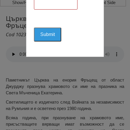
Show/Hide Left Side
Show/Hide Right Side
Църквата Света Екатерина,
Фръцещ
Cod 1023
Паметникът Църква на енория Фръцещ от област
Джурджу празнува храмовото си име на празника на
Света Мъченица Екатерина.
Светилището е издигнато след Войната за независимост
на Румъния и е осветено през 1980 година.
Всяка година, при празнуване на храмовото име,
присъстващите вярващи имат възможност да се