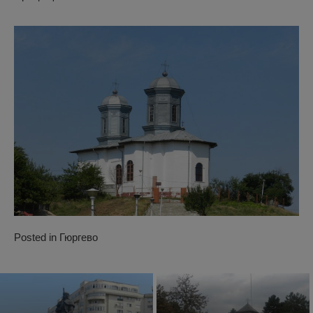
Posted in
Гюргево