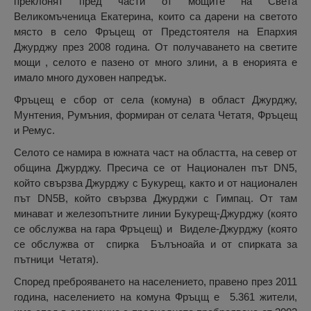
преклонят пред части от мощите на Света
Великомъченица Екатерина, които са дарени на светото
място в село Фръцещ от Предстоятеля на Епархия
Джурджу през 2008 година. От получаването на светите
мощи , селото е пазено от много злини, а в енорията е
имало много духовен напредък.
Фръцещ е сбор от села (комуна) в област Джурджу,
Мунтения, Румъния, формиран от селата Четатя, Фръцещ
и Ремус.
Селото се намира в южната част на областта, на север от
община Джурджу. Пресича се от Национален път DN5,
който свързва Джурджу с Букурещ, както и от национален
път DN5B, който свързва Джурджи с Гимпац. От там
минават и железопътните линии Букурещ-Джурджу (която
се обслужва на гара Фръцещ) и Виделе-Джурджу (която
се обслужва от спирка Бълъноайа и от спирката за
пътници Четатя).
Според преброяването на населението, правено през 2011
година, населението на комуна Фръцщ е 5.361 жители,