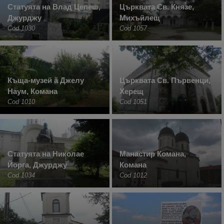
Статуята на Влад Цепеш,
Църквата Св. Князе,
Джурджу
Михъйлещ
Cod 1030
Cod 1057
Къща-музей ă Джелу
Църквата Св. Първенци,
Наум, Комана
Херещ
Cod 1010
Cod 1051
Статуята на Николае
Манастир Комана,
Йорга, Джурджу
Комана
Cod 1034
Cod 1012