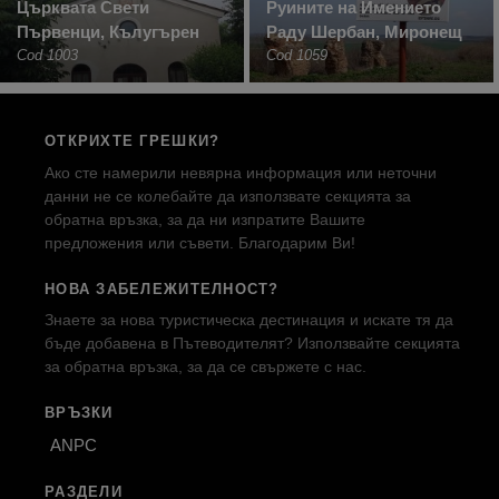
Църквата Свети
Руините на Имението
Първенци, Кълугърен
Раду Шербан, Миронещ
Cod 1003
Cod 1059
ОТКРИХТЕ ГРЕШКИ?
Ако сте намерили невярна информация или неточни
данни не се колебайте да използвате секцията за
обратна връзка, за да ни изпратите Вашите
предложения или съвети. Благодарим Ви!
НОВА ЗАБЕЛЕЖИТЕЛНОСТ?
Знаете за нова туристическа дестинация и искате тя да
бъде добавена в Пътеводителят? Използвайте секцията
за обратна връзка, за да се свържете с нас.
ВРЪЗКИ
ANPC
РАЗДЕЛИ