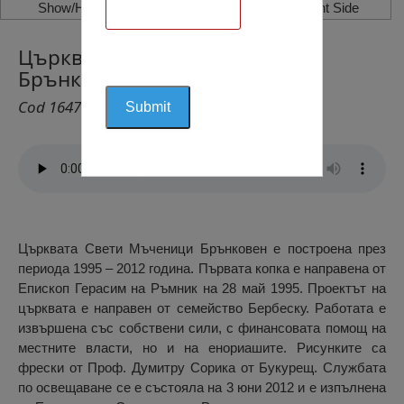
Show/Hide Left Side
Show/Hide Right Side
Църквата Свети Мъченици
Брънковени, Русънещ
Cod 1647
Църквата Свети Мъченици Брънковен е построена през
периода 1995 – 2012 година. Първата копка е направена от
Епископ Герасим на Ръмник на 28 май 1995. Проектът на
църквата е направен от семейство Бербеску. Работата е
извършена със собствени сили, с финансовата помощ на
местните власти, но и на енориашите. Рисунките са
фрески от Проф. Думитру Сорика от Букурещ. Службата
по освещаване се е състояла на 3 юни 2012 и е изпълнена