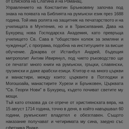
от Епископа на Слатина и на Романац.
Управлението на Константин Брънковяну започва под
знака на появата на Библията на румънски език през 1688
година. Той има ролята на защитник на печатарството и на
училищата в Мунтения, но и в Трансилвания. Дава на
Букурещ нова Господарска Академия, като превръща
училището Св. Сава в “обществен колеж за земляни и
чужденци”, с програма, подобна на институциите за висше
обучение. Докарва от Истанбул Андрей, бъдещия
митрополит Антим Ивирянул, под чието ръководство ще
се печатат много книги на румънски, гръцки, славянски,
грузински и даже арабски езици. Ктитор е на много църкви
и манастири, между които: църквите в Потлоджи и
Могошоайа, манастирите Хурези и Брънковен, Църквата
“Св. Георги Нови” в Букурещ, където почиват светите му
мощи.
Тъй като отказва да се отрече от християнската вяра, на
15 август 1714 година, точно в деня, в който навършвал 60
години, румънският владетел е обезглавен. Същото
наказание получават и четиримата му сина, заедно със
сфетника Янаке.