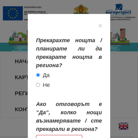
×
Прекарахте нощта /
планирате ли да
прекарате нощта в
НАЧАЛО
региона?
Да
КАРТА НА РЕГИОНИТЕ
Не
РЕГИОНИ
Ако отговорът е
КОНТАКТИ
"Да", колко нощи
възнамерявате / сте
прекарали в региона?