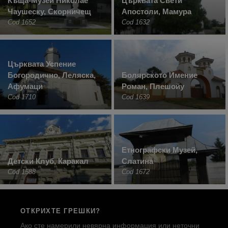
Къща-Музей Николае
Църквата Свети
Чаушеску, Скорничещ
Апостоли, Мамура
Cod 1652
Cod 1632
Църквата Успение
Богородично, Леляска,
Болярското Имение
Афумаци
Роман, Плешойу
Cod 1710
Cod 1639
Етнографски Музей,
Детски Клуб, Каракал
Слатина
Cod 1588
Cod 1672
ОТКРИХТЕ ГРЕШКИ?
Ако сте намерили невярна информация или неточни