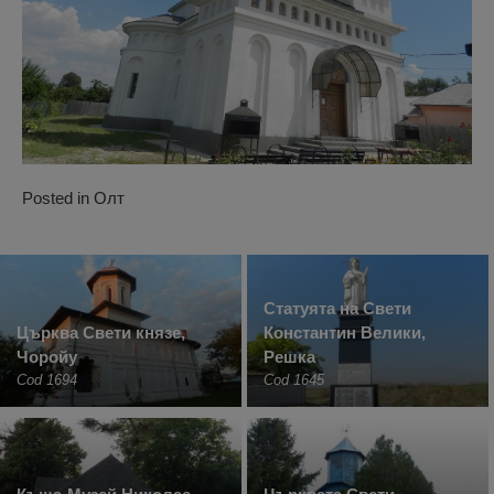
Posted in
Олт
Статуята на Свети
Църква Свети князе,
Константин Велики,
Чоройу
Решка
Cod 1694
Cod 1645