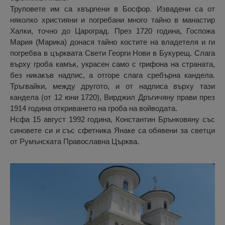
Труповете им са хвърлени в Босфор. Извадени са от
няколко християни и погребани много тайно в манастир
Халки, точно до Цароград. През 1720 година, Госпожа
Мария (Марика) донася тайно костите на владетеля и ги
погребва в църквата Свети Георги Нови в Букурещ. Слага
върху гроба камък, украсен само с грифона на страната,
без никакъв надпис, а отгоре слага сребърна кандела.
Тръгвайки, между другото, и от надписа върху тази
кандела (от 12 юни 1720), Вирджил Дръгичяну прави през
1914 година откриването на гроба на войводата.
Нсфа 15 август 1992 година, Константин Брънковяну със
синовете си и със сфетника Янаке са обявени за светци
от Румънската Православна Църква.