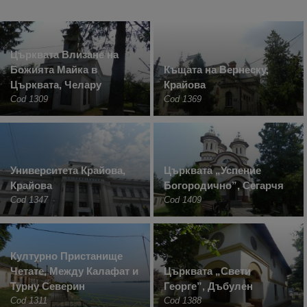
Църквата Влизане на
Божията Майка в
Къщата на Вернеску,
Църквата, Челару
Крайова
Cod 1309
Cod 1369
Университета Крайова,
Църквата „Успение
Крайова
Богородично”, Сегарчя
Cod 1347
Cod 1409
Културно Пристанище
Четате, Между Калафат и
Църквата „Свети
Турну Северин
Георге”, Дъбулен
Cod 1311
Cod 1388