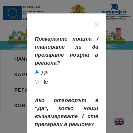
×
Прекарахте нощта /
планирате ли да
прекарате нощта в
НАЧАЛО
региона?
Да
КАРТА НА РЕГИОНИТЕ
Не
РЕГИОНИ
Ако отговорът е
КОНТАКТИ
"Да", колко нощи
възнамерявате / сте
прекарали в региона?