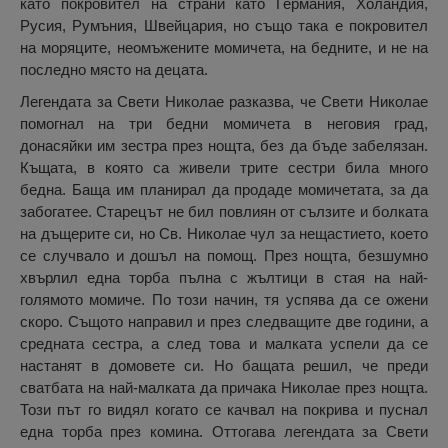
като покровител на страни като Германия, Холандия,
Русия, Румъния, Швейцария, но също така е покровител
на моряците, неомъжените момичета, на бедните, и не на
последно място на децата.
Легендата за Свети Николае разказва, че Свети Николае
помогнал на три бедни момичета в неговия град,
донасяйки им зестра през нощта, без да бъде забелязан.
Къщата, в която са живели трите сестри била много
бедна. Баща им планирал да продаде момичетата, за да
забогатее. Старецът не бил повлиян от сълзите и болката
на дъщерите си, но Св. Николае чул за нещастието, което
се случвало и дошъл на помощ. През нощта, безшумно
хвърлил една торба пълна с жълтици в стая на най-
голямото момиче. По този начин, тя успява да се ожени
скоро. Същото направил и през следващите две години, а
средната сестра, а след това и малката успели да се
настанят в домовете си. Но бащата решил, че преди
сватбата на най-малката да причака Николае през нощта.
Този път го видял когато се качвал на покрива и пуснал
една торба през комина. Оттогава легендата за Свети