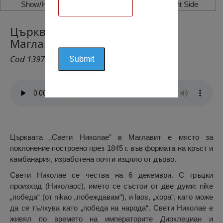
Show/Hide Left Side
Show/Hide Right Side
Църквата „Свети Николае”,
Маглавит
Cod 1397
Църквата „Свети Николае” в Маглавит е място за
поклонение построено през 1845 г. във формата на кръст и
камбанария, изработена почти изцяло от дърво.
Свети Николае се чества на 6 декември. С гръцки
произход (Николаос), името се състои от две думи: nike
„победа“ (от nikao „побеждавам“), и laos, „хора“, като може
да се тълкува като „победа на народа“. Свети Николае е
живял по времето на императорите Диоклециан и