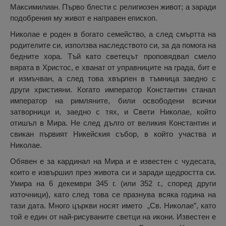
Максимилиан. Първо блести с религиозен живот; а заради
подобрения му живот е направен епископ.
Николае е роден в богато семейство, а след смъртта на
родителите си, използва наследството си, за да помога на
бедните хора. Тъй като светецът проповядвал смело
вярата в Христос, е хванат от управниците на града, бит е
и измъчван, а след това хвърлен в тъмница заедно с
други християни. Когато император Константин станал
император на римляните, били освободени всички
затворници и, заедно с тях, и Свети Николае, който
отишъл в Мира. Не след дълго от великия Константин и
свикан първият Никейския събор, в който участва и
Николае.
Обявен е за кардинал на Мира и е известен с чудесата,
които е извършил през живота си и заради щедростта си.
Умира на 6 декември 345 г. (или 352 г., според други
източници), като след това се празнува всяка година на
тази дата. Много църкви носят името „Св. Николае”, като
той е един от най-рисуваните светци на икони. Известен е