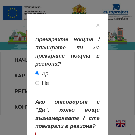
×
Прекарахте нощта /
планирате ли да
прекарате нощта в
НАЧАЛО
региона?
Да
КАРТА НА РЕГИОНИТЕ
Не
РЕГИОНИ
Ако отговорът е
КОНТАКТИ
"Да", колко нощи
възнамерявате / сте
прекарали в региона?