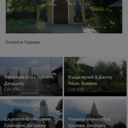
Posted in
Гюргево
Паметникът на Героите,
Къща-музей ă Джелу
Джурджу
Наум, Комана
Cod 1055
Cod 1010
Църквата Възнесение
Римокатолическата
Господне, Джурджу
Църква, Джурджу