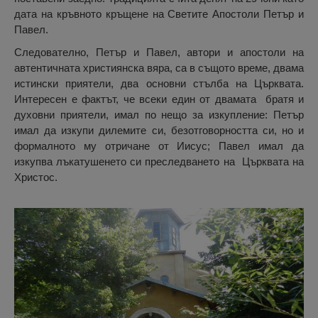
дата на кръвното кръщене на Светите Апостоли Петър и
Павел.
Следователно, Петър и Павел, автори и апостоли на
автентичната християнска вяра, са в същото време, двама
истински приятели, два основни стълба на Църквата.
Интересен е фактът, че всеки един от двамата братя и
духовни приятели, имал по нещо за изкупление: Петър
имал да изкупи дилемите си, безотговорността си, но и
формалното му отричане от Иисус; Павел имал да
изкупва лъкатушенето си преследването на Църквата на
Христос.