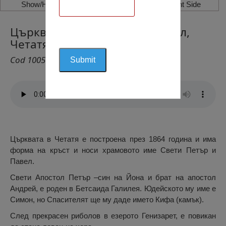
Show/Hide Left Side
Show/Hide Right Side
Църквата Свети Петър и Павел,
Четатя
Cod 1005
Църквата в Четатя е построена през 1864 година и има
форма на кръст и носи храмовото име Свети Петър и
Павел.
Свети Апостол Петър –син на Йона и брат на апостол
Андрей, е роден в Бетсаида Галилея. Юдейското му име е
Симон, но Спасителят ще му даде името Кифа (камък).
След прекрасен риболов в езерото Генизарет, е повикан