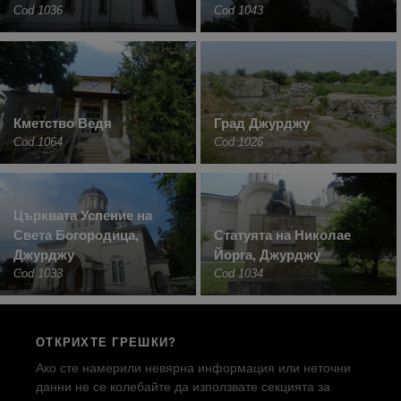
Cod 1036
Cod 1043
Кметство Ведя
Град Джурджу
Cod 1064
Cod 1026
Църквата Успение на
Света Богородица,
Статуята на Николае
Джурджу
Йорга, Джурджу
Cod 1033
Cod 1034
ОТКРИХТЕ ГРЕШКИ?
Ако сте намерили невярна информация или неточни
данни не се колебайте да използвате секцията за