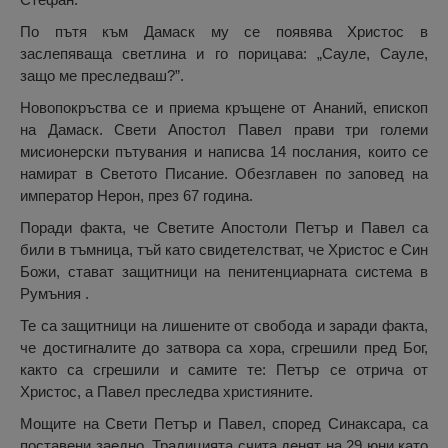
По пътя към Дамаск му се появява Христос в
заслепяваща светлина и го порицава: „Сауле, Сауле,
защо ме преследваш?”.
Новопокръства се и приема кръщене от Ананий, епископ
на Дамаск. Свети Апостол Павел прави три големи
мисионерски пътувания и написва 14 послания, които се
намират в Светото Писание. Обезглавен по заповед на
император Нерон, през 67 година.
Поради факта, че Светите Апостоли Петър и Павел са
били в тъмница, тъй като свидетелстват, че Христос е Син
Божи, стават защитници на пенитенциарната система в
Румъния .
Те са защитници на лишените от свобода и заради факта,
че достигналите до затвора са хора, сгрешили пред Бог,
както са сгрешили и самите те: Петър се отрича от
Христос, а Павел преследва християните.
Мощите на Свети Петър и Павел, според Синаксара, са
поставени заедно. Традицията счита денят на 29 юни като