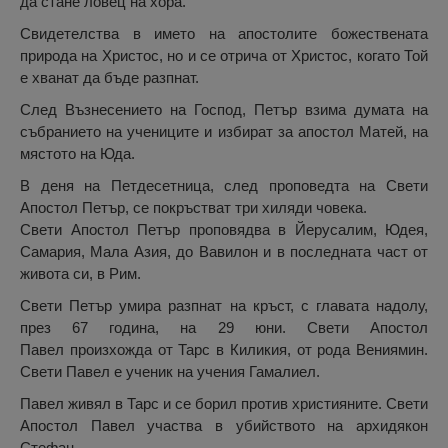
да стане ловец на хора.
Свидетелства в името на апостолите божествената
природа на Христос, но и се отрича от Христос, когато Той
е хванат да бъде разпнат.
След Възнесението на Господ, Петър взима думата на
събранието на учениците и избират за апостол Матей, на
мястото на Юда.
В деня на Петдесетница, след проповедта на Свети
Апостол Петър, се покръстват три хиляди човека.
Свети Апостол Петър проповядва в Йерусалим, Юдея,
Самария, Мала Азия, до Вавилон и в последната част от
живота си, в Рим.
Свети Петър умира разпнат на кръст, с главата надолу,
през 67 година, на 29 юни. Свети Апостол
Павел произхожда от Тарс в Киликия, от рода Вениямин.
Свети Павел е ученик на учения Гамалиел.
Павел живял в Тарс и се борил против християните. Свети
Апостол Павел участва в убийството на архидякон
Стефан.