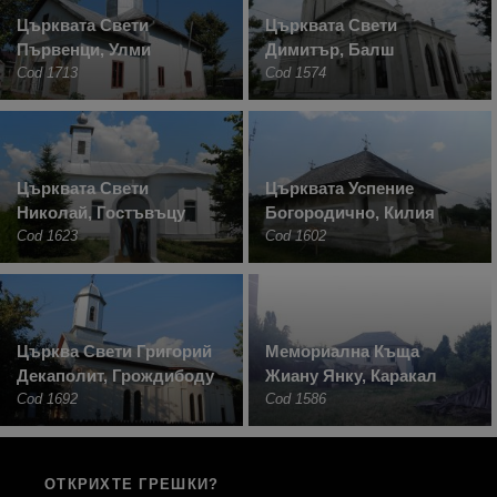
Църквата Свети
Църквата Свети
Първенци, Улми
Димитър, Балш
Cod 1713
Cod 1574
Църквата Свети
Църквата Успение
Николай, Гостъвъцу
Богородично, Килия
Cod 1623
Cod 1602
Църква Свети Григорий
Мемориална Къща
Декаполит, Грождибоду
Жиану Янку, Каракал
Cod 1692
Cod 1586
ОТКРИХТЕ ГРЕШКИ?