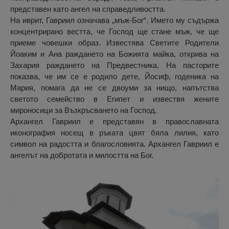
представен като ангел на справедливостта.
На иврит, Гавриил означава „мъж-Бог“. Името му съдържа
концентрирано вестта, че Господ ще стане мъж, че ще
приеме човешки образ. Известява Светите Родители
Йоаким и Ана раждането на Божията майка, открива на
Захария раждането на Предвестника. На пасторите
показва, че им се е родило дете, Йосиф, годеника на
Мария, помага да не се двоуми за нищо, напътства
светото семейство в Египет и извествя жените
мироносици за Възкръсването на Господ.
Архангел Гавриил е представян в православната
иконография носещ в ръката цвят бяла лилия, като
символ на радостта и благословията. Архангел Гавриил е
ангелът на добротата и милостта на Бог.