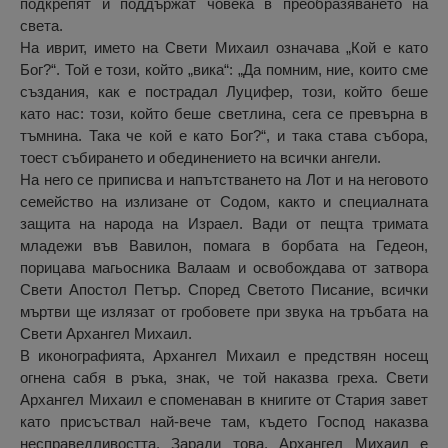
подкрепят и поддържат човека в преобразяването на
света.
На иврит, името на Свети Михаил означава „Кой е като
Бог?“. Той е този, който „вика“: „Да помним, ние, които сме
създания, как е пострадал Луцифер, този, който беше
като нас: този, който беше светлина, сега се превърна в
тъмнина. Така че кой е като Бог?“, и така става събора,
тоест събирането и обединението на всички ангели.
На него се приписва и напътстването на Лот и на неговото
семейство на излизане от Содом, както и специалната
защита на народа на Израел. Вади от пещта тримата
младежи във Вавилон, помага в борбата на Гедеон,
порицава магьосника Валаам и освобождава от затвора
Свети Апостол Петър. Според Светото Писание, всички
мъртви ще излязат от гробовете при звука на тръбата на
Свети Архангел Михаил.
В иконографията, Архангел Михаил е предствян носещ
огнена сабя в ръка, знак, че той наказва греха. Свети
Архангел Михаил е споменаван в книгите от Стария завет
като присъствал най-вече там, където Господ наказва
несправедливостта. Заради това, Архангел Михаил е