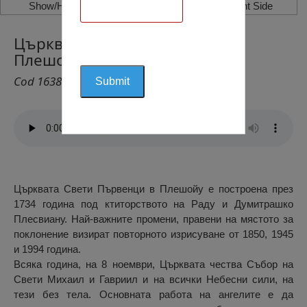
Show/Hide Left Side
Show/Hide Right Side
Църквата Свети Първенци,
Плешойу
Cod 1638
Църквата Свети Първенци в Плешойу е построена през
1734 година под ктиторството на Раду и Думитрашко
Плесвиану. Най-важните промени, правени на мястото за
поклонение визират повторното изрисуване от 1850, 1945
и 1994 година.
Всяка година, на 8 ноември, Църквата чества Събор на
Свети Михаил и Гавриил и на всички Небесни сили, на
тези без тела. Основната работа на ангелите е да