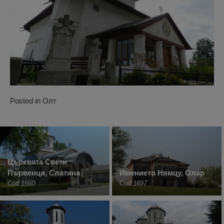
Posted in
Олт
Църквата Свети
Първенци, Слатина
Имението Нямцу, Олар
Cod 1660
Cod 1697