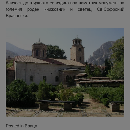
близост до църквата се издига нов паметник-монумент на
големия роден книжовник и светец Св.Софроний
Врачански.
Posted in
Враца