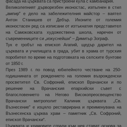
фасада на църквата са пристроени кула с камбанария.
Великолепният дърворезбен иконостас, изпълнен в стил
„ампир” е дело на забележителния майстор – ваятел
Антон Станишев от Дебър. Иконите от големия
иконостасен ред са изписани от изтъкнатия представител
на Самоковската художествена школа, наречен от
съвременниците си „изкуснейши” – Димитьр Зограф.
Тук е гробът на епископ Агапий, щедър дарител на
църквата и училищата в града, убит в храма от турския
поробител по време на подготовката на селските бунтове
от 1850 г.
През 1989 г. по повод юбилейното честване на 250-
годишнината от рождението на големия възрожденски
просветител Св. Софроний, епископ Врачански и по
решение на Врачанския епархийски съвет с
благословението на Негово Високопреосвещенство
Врачански митрополит Калиник църквата „Св.
Възнесение” е изцяло реставрирана и преименувана на
Възнесенска църква храм – паметник „Св. Софроний,
епископ Врачански“.
Църквата и храмовите сгради към нея стават основа за