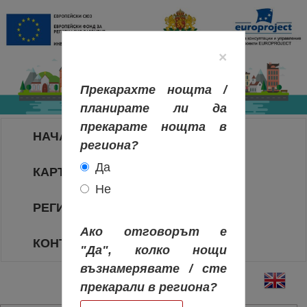
×
Прекарахте нощта /
планирате ли да
прекарате нощта в
НАЧАЛО
региона?
Да
КАРТА НА РЕГИОНИТЕ
Не
РЕГИОНИ
Ако отговорът е
КОНТАКТИ
"Да", колко нощи
възнамерявате / сте
прекарали в региона?