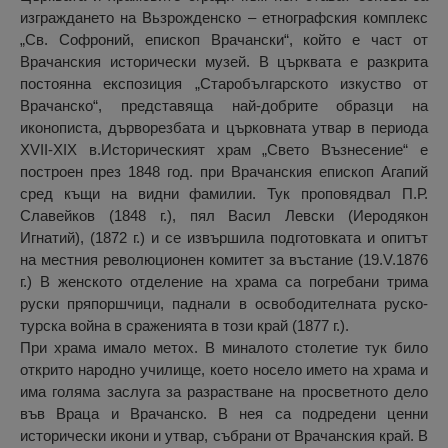
изграждането на Вьзрожденско – етнографския комплекс
„Св. Софроний, епископ Врачански“, който е част от
Врачанския исторически музей. В църквата е разкрита
постоянна експозиция „Старобългарското изкуство от
Врачанско“, представяща най-добрите образци на
иконописта, дърворезбата и църковната утвар в периода
ХVІІ-ХІХ в.Историческият храм „Свето Възнесение“ е
построен през 1848 год. при Врачанския епископ Агапий
сред къщи на видни фамилии. Тук проповядвал П.Р.
Славейков (1848 г.), пял Васил Левски (Иеродякон
Игнатий), (1872 г.) и се извършила подготовката и опитът
на местния революционен комитет за въстание (19.V.1876
г.) В женското отделение на храма са погребани трима
руски пряпоршчици, паднали в освободителната руско-
турска война в сраженията в този край (1877 г.).
При храма имало метох. В миналото столетие тук било
открито народно училище, което носело името на храма и
има голяма заслуга за разрастване на просветното дело
във Враца и Врачанско. В нея са подредени ценни
исторически икони и утвар, събрани от Врачанския край. В