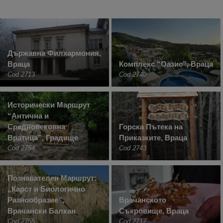
Държавна Филхармония,
Враца
Комплекс “Оазис”, Враца
Cod 2713
Cod 2740
Исторически Маршрут
“Антична и
Средновековна
Горска Пътека на
Вратица”, Градище
Приказките, Враца
Cod 2754
Cod 2743
Познавателен Маршрут:
„Карст и Биологично
Разнообразие”,
Врачанското
Врачански Балкан
Съкровище, Враца
Cod 2755
Cod 2717