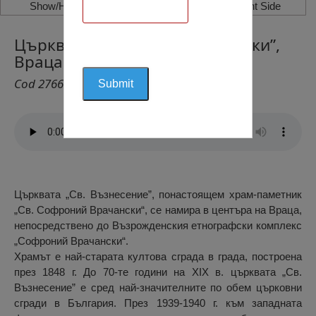
Show/Hide Left Side
Show/Hide Right Side
Църквата „Софроний Врачански”,
Враца
Cod 2766
Църквата „Св. Възнесение”, понастоящем храм-паметник
„Св. Софроний Врачански“, се намира в центъра на Враца,
непосредствено до Възрожденския етнографски комплекс
„Софроний Врачански“.
Храмът е най-старата култова сграда в града, построена
през 1848 г. До 70-те години на XIX в. църквата „Св.
Възнесение” е сред най-значителните по обем църковни
сгради в България. През 1939-1940 г. към западната