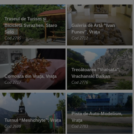
Traseul de Turism și
Bicicletă Svrazhen, Staro
Galeria de Artă “Ivan
Selo
Funev”, Vraţa
Cod 2795
Cod 2712
Trecătoarea “Vratsata”,
Comoara din Vrața, Vrața
Vrachanski Balkan
Cod 2717
Cod 2776
Pista de Auto-Modelism,
Turnul “Meshchiyte”, Vrața
Vrața
Cod 2699
Cod 2783