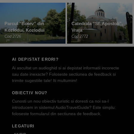
Parcul “Botev” din
Catedrala “Sf. Apostoli”,
Kozlodui, Kozlodui
Vrața
Cod 2726
Cod 2772
AI DEPISTAT ERORI?
Ai ascultat un audioghid si ai depistat informatii incorecte
sau date inexacte? Foloseste sectiunea de feedback si
trimite sugestiile tale! Iti multumim!
OBIECTIV NOU?
Cunosti un nou obiectiv turistic si doresti ca noi sa-l
introducem in sistemul AudioTravelGuide? Este simplu:
foloseste formularul din sectiunea de feedback.
LEGATURI