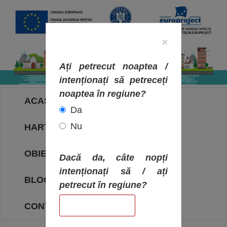
×
Ați petrecut noaptea /
intenționați să petreceți
noaptea în regiune?
ACASA
Da
Nu
HARTA OBIECTIVELOR
OBIECTIVE
Dacă da, câte nopți
intenționați să / ați
BLOG
petrecut în regiune?
CONTACT