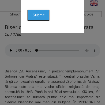
Show/Hide Left Side
Show/Hide Right Side
Biserica “Sofronius” din Vrața, Vrața
Cod 2766
Biserica „Sf. Ascensiune”, în prezent templu-monument „Sf.
Sofronie din Vratsa” este situată în centrul orașului Varna,
lângă complexul etnografic renascentist „Sofronius din Vratsa.”
Biserica este cea mai veche clădire religioasă din oraș,
construită în 1848. Până în anii 70 ai secolului al XIX-lea, „Sf.
Ascensiune” se numără printre cele mai importante din
clădirile bisericilor mai mari din Bulgaria. În 1939-1940 pe