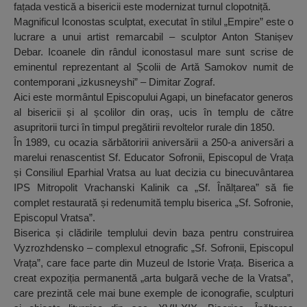
fațada vestică a bisericii este modernizat turnul clopotniță.
Magnificul Iconostas sculptat, executat în stilul „Empire” este o
lucrare a unui artist remarcabil – sculptor Anton Stanișev
Debar. Icoanele din rândul iconostasul mare sunt scrise de
eminentul reprezentant al Școlii de Artă Samokov numit de
contemporani „izkusneyshi” – Dimitar Zograf.
Aici este mormântul Episcopului Agapi, un binefacator generos
al bisericii și al școlilor din oraș, ucis în templu de către
asupritorii turci în timpul pregătirii revoltelor rurale din 1850.
În 1989, cu ocazia sărbătoririi aniversării a 250-a aniversări a
marelui renascentist Sf. Educator Sofronii, Episcopul de Vrața
și Consiliul Eparhial Vratsa au luat decizia cu binecuvântarea
IPS Mitropolit Vrachanski Kalinik ca „Sf. Înălțarea” să fie
complet restaurată și redenumită templu biserica „Sf. Sofronie,
Episcopul Vratsa”.
Biserica și clădirile templului devin baza pentru construirea
Vyzrozhdensko – complexul etnografic „Sf. Sofronii, Episcopul
Vrața”, care face parte din Muzeul de Istorie Vrața. Biserica a
creat expoziția permanentă „arta bulgară veche de la Vratsa”,
care prezintă cele mai bune exemple de iconografie, sculpturi