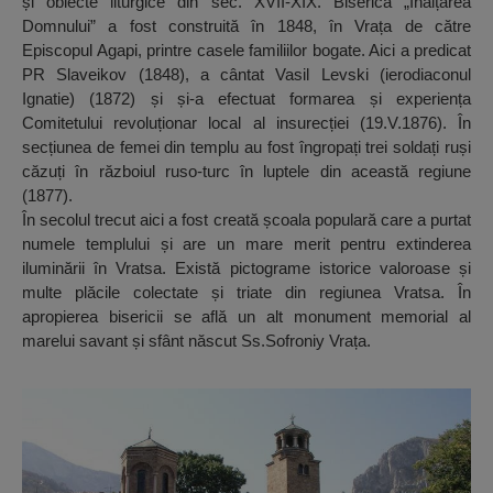
și obiecte liturgice din sec. XVII-XIX. Biserica „Înălțarea
Domnului” a fost construită în 1848, în Vrața de către
Episcopul Agapi, printre casele familiilor bogate. Aici a predicat
PR Slaveikov (1848), a cântat Vasil Levski (ierodiaconul
Ignatie) (1872) și și-a efectuat formarea și experiența
Comitetului revoluționar local al insurecției (19.V.1876). În
secțiunea de femei din templu au fost îngropați trei soldați ruși
căzuți în războiul ruso-turc în luptele din această regiune
(1877).
În secolul trecut aici a fost creată școala populară care a purtat
numele templului și are un mare merit pentru extinderea
iluminării în Vratsa. Există pictograme istorice valoroase și
multe plăcile colectate și triate din regiunea Vratsa. În
apropierea bisericii se află un alt monument memorial al
marelui savant și sfânt născut Ss.Sofroniy Vrața.