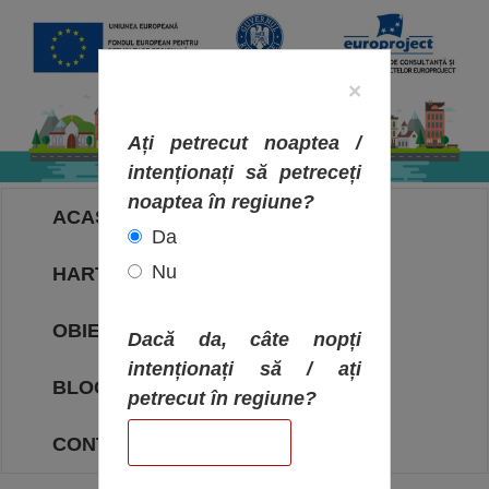
×
Ați petrecut noaptea /
intenționați să petreceți
noaptea în regiune?
ACASA
Da
Nu
HARTA OBIECTIVELOR
OBIECTIVE
Dacă da, câte nopți
intenționați să / ați
BLOG
petrecut în regiune?
CONTACT