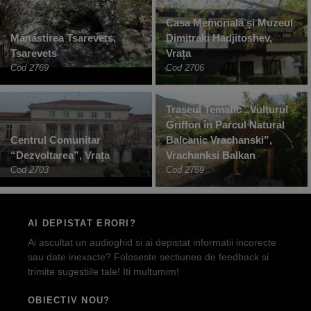
Casa Memorială și Muzeul
Mănăstirea Tsarevets,
Dimitraki Hadjitoshev,
Tsarevets
Vrața
Cod 2769
Cod 2706
Traseul Tematic „Vulturul
Griffon în Parcul Natural
Centrul Comunitar
Balcanic Vrachanski”,
“Dezvoltarea”, Vrața
Vrachanksi Balkan
Cod 2703
Cod 2759
AI DEPISTAT ERORI?
Ai ascultat un audioghid si ai depistat informatii incorecte
sau date inexacte? Foloseste sectiunea de feedback si
trimite sugestiile tale! Iti multumim!
OBIECTIV NOU?