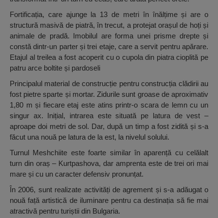
Fortificația, care ajunge la 13 de metri în înălțime și are o
structură masivă de piatră, în trecut, a protejat orașul de hoți și
animale de pradă. Imobilul are forma unei prisme drepte și
constă dintr-un parter și trei etaje, care a servit pentru apărare.
Etajul al treilea a fost acoperit cu o cupola din piatra cioplită pe
patru arce boltite și pardoseli
Principalul material de construcție pentru construcția clădirii au
fost pietre sparte și mortar. Zidurile sunt groase de aproximativ
1,80 m și fiecare etaj este atins printr-o scara de lemn cu un
singur ax. Inițial, intrarea este situată pe latura de vest –
aproape doi metri de sol. Dar, după un timp a fost zidită și s-a
făcut una nouă pe latura de la est, la nivelul solului.
Turnul Meshchiite este foarte similar în aparență cu celălalt
turn din oraș – Kurtpashova, dar amprenta este de trei ori mai
mare și cu un caracter defensiv pronunțat.
În 2006, sunt realizate activități de agrement și s-a adăugat o
nouă față artistică de iluminare pentru ca destinația să fie mai
atractivă pentru turiștii din Bulgaria.