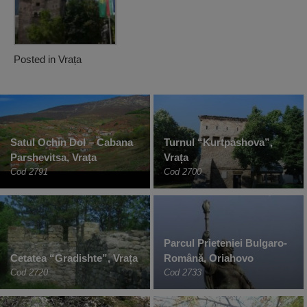
Posted in
Vrața
Satul Ochin Dol – Cabana
Turnul “Kurtpashova”,
Parshevitsa, Vrața
Vrața
Cod 2791
Cod 2700
Parcul Prieteniei Bulgaro-
Cetatea “Gradishte”, Vrața
Română, Oriahovo
Cod 2720
Cod 2733