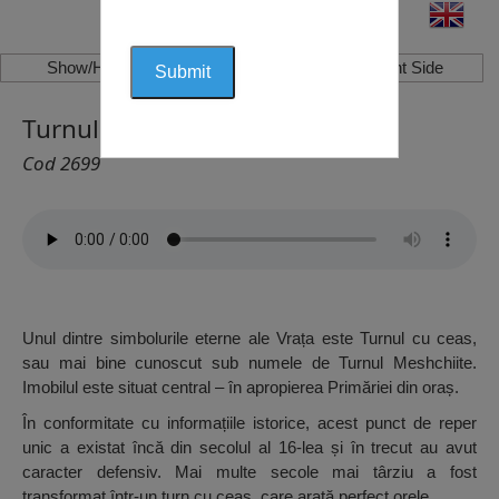
Show/Hide Left Side
Show/Hide Right Side
Turnul “Meshchiyte”, Vrața
Cod 2699
Unul dintre simbolurile eterne ale Vrața este Turnul cu ceas,
sau mai bine cunoscut sub numele de Turnul Meshchiite.
Imobilul este situat central – în apropierea Primăriei din oraș.
În conformitate cu informațiile istorice, acest punct de reper
unic a existat încă din secolul al 16-lea și în trecut au avut
caracter defensiv. Mai multe secole mai târziu a fost
transformat într-un turn cu ceas, care arată perfect orele.