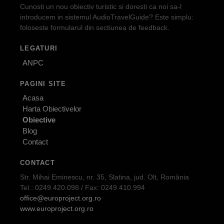
Cunosti un nou obiectiv turistic si doresti ca noi sa-l
introducem in sistemul AudioTravelGuide? Este simplu:
foloseste formularul din sectiunea de feedback.
LEGATURI
ANPC
PAGINI SITE
Acasa
Harta Obiectivelor
Obiective
Blog
Contact
CONTACT
Str. Mihai Eminescu, nr. 35, Slatina, jud. Olt, România
Tel.: 0249.420.098 / Fax: 0249.410.994
office@europroject.org.ro
www.europroject.org.ro