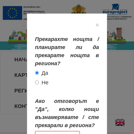
×
Прекарахте нощта /
планирате ли да
прекарате нощта в
НАЧАЛО
региона?
Да
КАРТА НА РЕГИОНИТЕ
Не
РЕГИОНИ
Ако отговорът е
КОНТАКТИ
"Да", колко нощи
възнамерявате / сте
прекарали в региона?