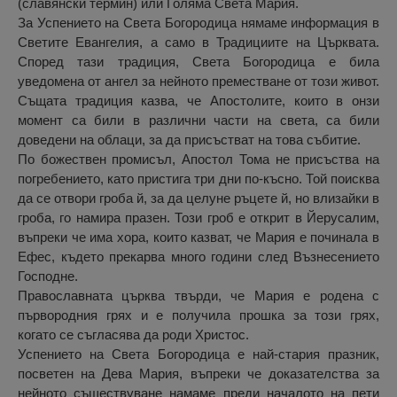
(славянски термин) или Голяма Света Мария.
За Успението на Света Богородица нямаме информация в
Светите Евангелия, а само в Традициите на Църквата.
Според тази традиция, Света Богородица е била
уведомена от ангел за нейното преместване от този живот.
Същата традиция казва, че Апостолите, които в онзи
момент са били в различни части на света, са били
доведени на облаци, за да присъстват на това събитие.
По божествен промисъл, Апостол Тома не присъства на
погребението, като пристига три дни по-късно. Той поисква
да се отвори гроба й, за да целуне ръцете й, но влизайки в
гроба, го намира празен. Този гроб е открит в Йерусалим,
въпреки че има хора, които казват, че Мария е починала в
Ефес, където прекарва много години след Възнесението
Господне.
Православната църква твърди, че Мария е родена с
първородния грях и е получила прошка за този грях,
когато се съгласява да роди Христос.
Успението на Света Богородица е най-стария празник,
посветен на Дева Мария, въпреки че доказателства за
нейното съществуване намаме преди началото на пети