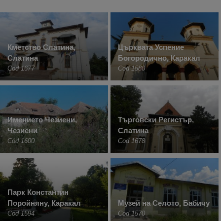
Кметство Слатина,
Църквата Успение
Слатина
Богородично, Каракал
Cod 1677
Cod 1580
Имението Чезиени,
Търговски Регистър,
Чезиени
Слатина
Cod 1600
Cod 1678
Парк Константин
Поройняну, Каракал
Музей на Селото, Бабичу
Cod 1594
Cod 1570