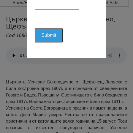
Show/Hide Left Side
Show/Hide Right Side
Църквата Успение Богородично,
Щефънещ
Cod 1686
Църквата Успение Богородично от Щефънещ-Леляска е
била построена през 1807г. и е основана от свещениците
Георге и Бадеа Пърошану. Светилището е било боядисано
през 1817г. Най-важното реставриране е било през 1911 г.
Успение на Света Богородица е празник в памет на деня, в
който Дева Мария умира. Чества се от православните
християни и от католиците всяка година на 15 август. Този
празник е известен популярно наричан Успение