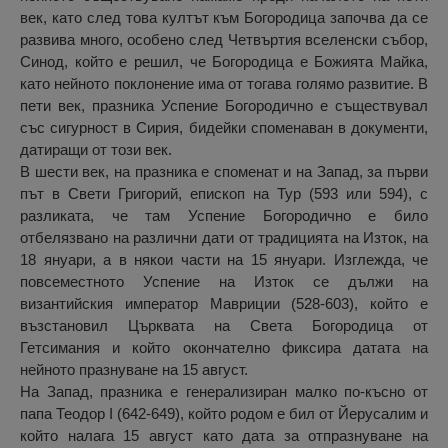
век, като след това култът към Богородица започва да се
развива много, особено след Четвъртия вселенски събор,
Синод, който е решил, че Богородица е Божията Майка,
като нейното поклонение има от тогава голямо развитие. В
пети век, празника Успение Богородично е съществувал
със сигурност в Сирия, бидейки споменаван в документи,
датиращи от този век.
В шести век, на празника е споменат и на Запад, за първи
път в Свети Григорий, епископ на Тур (593 или 594), с
разликата, че там Успение Богородично е било
отбелязвано на различни дати от традицията на Изток, на
18 януари, а в някои части на 15 януари. Изглежда, че
повсеместното Успение на Изток се дължи на
византийския император Мавриции (528-603), който е
възстановил Църквата на Света Богородица от
Гетсимания и който окончателно фиксира датата на
нейното празнуване на 15 август.
На Запад, празника е генерализиран малко по-късно от
папа Теодор I (642-649), който родом е бил от Йерусалим и
който налага 15 август като дата за отпразнуване на