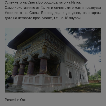
Успението на Света Богородица като на Изток.
Само християните от Галия и египетските копти празнуват
Успението на Света Богородица и до днес, на старата
дата на неговото празнуване, т.е. на 18 януари.
Posted in
Олт