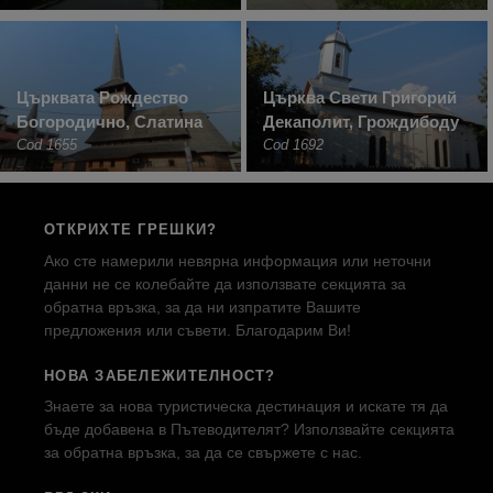
Църквата Рождество
Църква Свети Григорий
Богородично, Слатина
Декаполит, Грождибоду
Cod 1655
Cod 1692
ОТКРИХТЕ ГРЕШКИ?
Ако сте намерили невярна информация или неточни
данни не се колебайте да използвате секцията за
обратна връзка, за да ни изпратите Вашите
предложения или съвети. Благодарим Ви!
НОВА ЗАБЕЛЕЖИТЕЛНОСТ?
Знаете за нова туристическа дестинация и искате тя да
бъде добавена в Пътеводителят? Използвайте секцията
за обратна връзка, за да се свържете с нас.