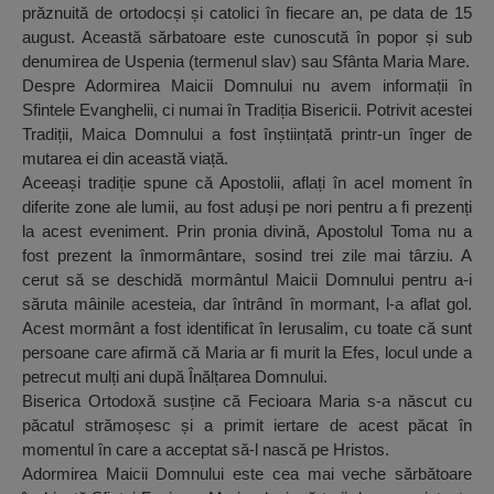
prăznuită de ortodocși și catolici în fiecare an, pe data de 15
august. Această sărbatoare este cunoscută în popor și sub
denumirea de Uspenia (termenul slav) sau Sfânta Maria Mare.
Despre Adormirea Maicii Domnului nu avem informații în
Sfintele Evanghelii, ci numai în Tradiția Bisericii. Potrivit acestei
Tradiții, Maica Domnului a fost înștiințată printr-un înger de
mutarea ei din această viață.
Aceeași tradiție spune că Apostolii, aflați în acel moment în
diferite zone ale lumii, au fost aduși pe nori pentru a fi prezenți
la acest eveniment. Prin pronia divină, Apostolul Toma nu a
fost prezent la înmormântare, sosind trei zile mai târziu. A
cerut să se deschidă mormântul Maicii Domnului pentru a-i
săruta mâinile acesteia, dar întrând în mormant, l-a aflat gol.
Acest mormânt a fost identificat în Ierusalim, cu toate că sunt
persoane care afirmă că Maria ar fi murit la Efes, locul unde a
petrecut mulți ani după Înălțarea Domnului.
Biserica Ortodoxă susține că Fecioara Maria s-a născut cu
păcatul strămoșesc și a primit iertare de acest păcat în
momentul în care a acceptat să-l nască pe Hristos.
Adormirea Maicii Domnului este cea mai veche sărbătoare