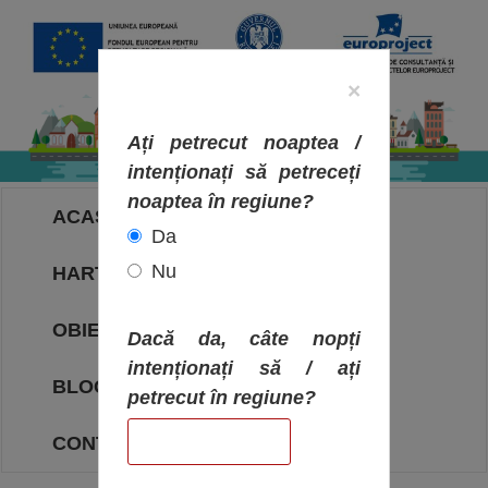
×
Ați petrecut noaptea /
intenționați să petreceți
noaptea în regiune?
ACASA
Da
Nu
HARTA OBIECTIVELOR
OBIECTIVE
Dacă da, câte nopți
intenționați să / ați
BLOG
petrecut în regiune?
CONTACT