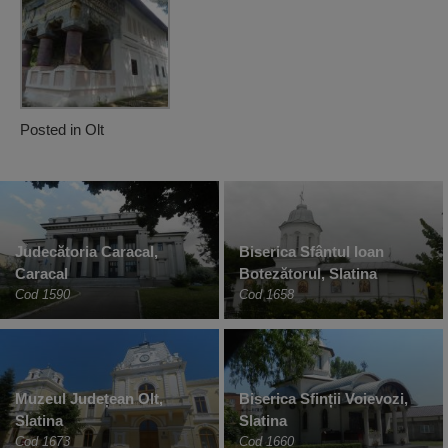
Posted in
Olt
Judecătoria Caracal,
Biserica Sfântul Ioan
Caracal
Botezătorul, Slatina
Cod 1590
Cod 1658
Muzeul Județean Olt,
Biserica Sfinții Voievozi,
Slatina
Slatina
Cod 1673
Cod 1660