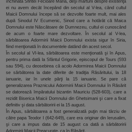
închinată Sfintei Fecioare Maria, deşi mărturii despre existenţa
ei nu avem decât începând din secolul al V-lea, când cultul
Maicii Domnului începe să se dezvolte foarte mult, mai ales
după Sinodul IV Ecumenic, Sinod care a hotărât că Maica
Domnului este Născătoare de Dumnezeu, cultul ei cunoscând
de acum o foarte mare dezvoltare. În secolul al V-lea,
sărbătoarea Adormirii Maicii Domnului exista sigur în Siria,
fiind menţionată în documentele datând din acest secol.
În secolul al VI-lea, sărbătoarea este menţionată şi în Apus,
pentru prima dată la Sfântul Grigorie, episcopul de Tours (593
sau 594), cu deosebirea că acolo Adormirea Maicii Domnului
se sărbătorea la date diferite de tradiţia Răsăritului, la 18
ianuarie, iar în unele părţi la 15 ianuarie. Se pare că
generalizarea Praznicului Adormirii Maicii Domnului în Răsărit
se datorează împăratului bizantin Mauriciu (528-603), care a
rezidit Biserica Maicii Domnului din Ghetsimani şi care a fixat
definitiv şi data sărbătoririi ei la 15 august.
În Apus, sărbătoarea a fost generalizată puţin mai târziu de
către papa Teodor I (642-649), care era originar din Ierusalim,
şi care a impus data de 15 august ca dată a sărbătoririi
Adormirii Maicii Preacurate, ca în Răsărit.