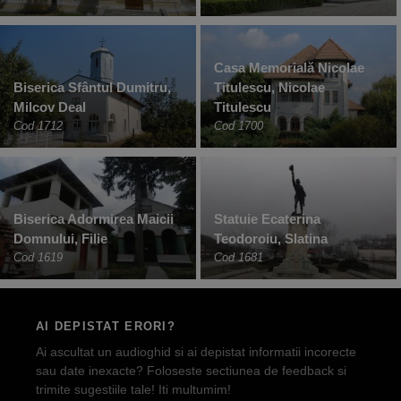
Casa Memorială Nicolae
Biserica Sfântul Dumitru,
Titulescu, Nicolae
Milcov Deal
Titulescu
Cod 1712
Cod 1700
Biserica Adormirea Maicii
Statuie Ecaterina
Domnului, Filie
Teodoroiu, Slatina
Cod 1619
Cod 1681
AI DEPISTAT ERORI?
Ai ascultat un audioghid si ai depistat informatii incorecte
sau date inexacte? Foloseste sectiunea de feedback si
trimite sugestiile tale! Iti multumim!