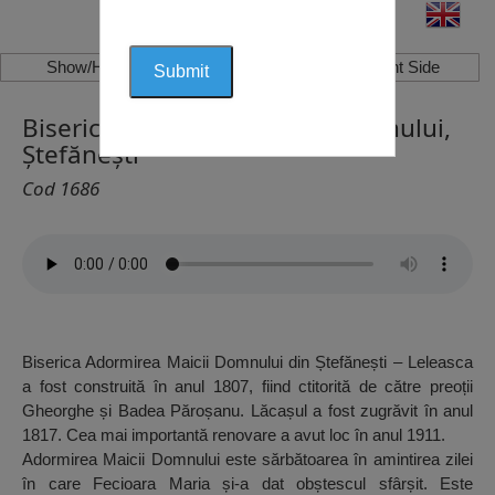
Show/Hide Left Side
Show/Hide Right Side
Biserica Adormirea Maicii Domnului,
Ștefănești
Cod 1686
Biserica Adormirea Maicii Domnului din Ștefănești – Leleasca
a fost construită în anul 1807, fiind ctitorită de către preoții
Gheorghe și Badea Păroșanu. Lăcașul a fost zugrăvit în anul
1817. Cea mai importantă renovare a avut loc în anul 1911.
Adormirea Maicii Domnului este sărbătoarea în amintirea zilei
în care Fecioara Maria și-a dat obștescul sfârșit. Este