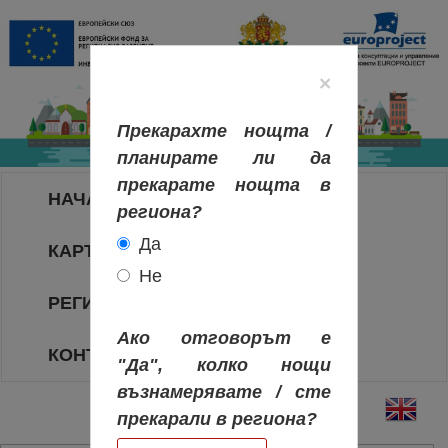
×
Прекарахте нощта /
планирате ли да
прекарате нощта в
НАЧАЛО
региона?
Да
КАРТА НА РЕГИОНИТЕ
Не
РЕГИОНИ
Ако отговорът е
КОНТАКТИ
"Да", колко нощи
възнамерявате / сте
прекарали в региона?