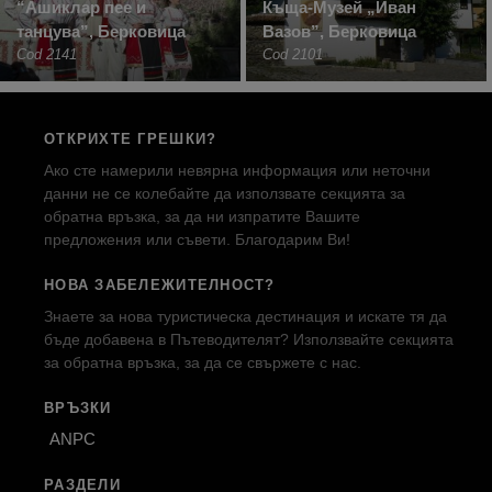
“Ашиклар пее и
Къща-Музей „Иван
танцува”, Берковица
Вазов”, Берковица
Cod 2141
Cod 2101
ОТКРИХТЕ ГРЕШКИ?
Ако сте намерили невярна информация или неточни
данни не се колебайте да използвате секцията за
обратна връзка, за да ни изпратите Вашите
предложения или съвети. Благодарим Ви!
НОВА ЗАБЕЛЕЖИТЕЛНОСТ?
Знаете за нова туристическа дестинация и искате тя да
бъде добавена в Пътеводителят? Използвайте секцията
за обратна връзка, за да се свържете с нас.
ВРЪЗКИ
ANPC
РАЗДЕЛИ