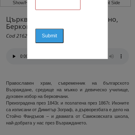
Show/Hide Left Side
Show/Hide Right Side
Църква Рождество Богородично,
Берковица
Cod 2162
Православен храм, съвременник на българското
Възраждане, средище на мъжко и девическо училище,
духовен избор на берковчани.
Преизградена през 1843г. и позлатена през 1867г. Иконите
са изписани от Димитър Зограф, а дърворезбата е дело на
Стойчо Фандъков – и двамата от Самоковската школа,
най-добрата у нас през Възраждането.