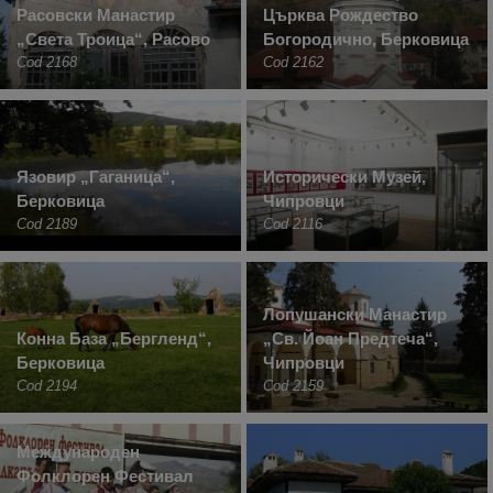
Расовски Манастир
Църква Рождество
„Света Троица“, Расово
Богородично, Берковица
Cod 2168
Cod 2162
Язовир „Гаганица“,
Исторически Музей,
Берковица
Чипровци
Cod 2189
Cod 2116
Лопушански Манастир
Конна База „Бергленд“,
„Св. Йоан Предтеча“,
Берковица
Чипровци
Cod 2194
Cod 2159
Международен
Фолклорен Фестивал