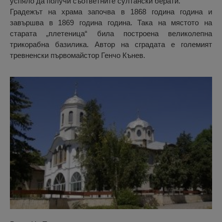
успяло да получи съответните султански берати.
Градежът на храма започва в 1868 година година и
завършва в 1869 година година. Така на мястото на
старата „плетеница“ била построена великолепна
трикорабна базилика. Автор на сградата е големият
тревненски първомайстор Генчо Кънев.