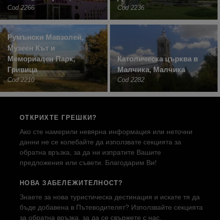
Cod 2266
Cod 2236
Румънски Мавзолей,
Музеен Кът и
Мемориален Парк,
Католическа църква в
Гривица
Малчика, Малчика
Cod 2210
Cod 2282
ОТКРИХТЕ ГРЕШКИ?
Ако сте намерили невярна информация или неточни
данни не се колебайте да използвате секцията за
обратна връзка, за да ни изпратите Вашите
предложения или съвети. Благодарим Ви!
НОВА ЗАБЕЛЕЖИТЕЛНОСТ?
Знаете за нова туристическа дестинация и искате тя да
бъде добавена в Пътеводителят? Използвайте секцията
за обратна връзка, за да се свържете с нас.