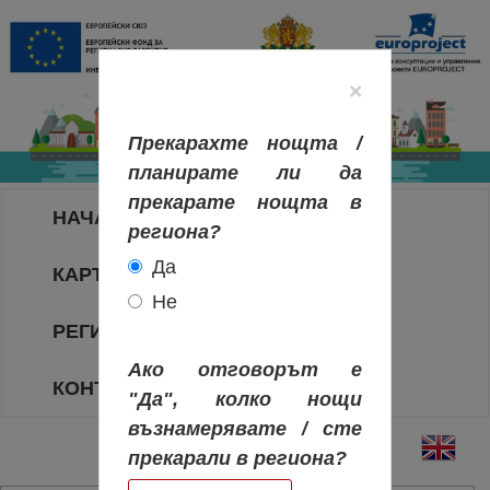
×
Прекарахте нощта /
планирате ли да
прекарате нощта в
НАЧАЛО
региона?
Да
КАРТА НА РЕГИОНИТЕ
Не
РЕГИОНИ
Ако отговорът е
КОНТАКТИ
"Да", колко нощи
възнамерявате / сте
прекарали в региона?