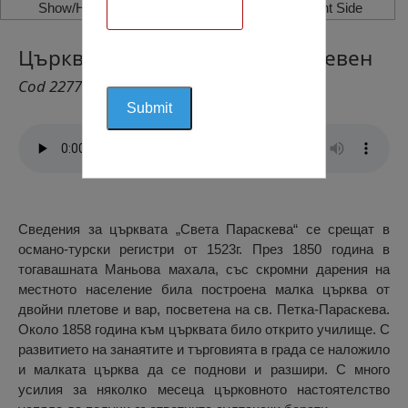
Show/Hide Left Side
Show/Hide Right Side
Църква „Света Параскева“, Плевен
Cod 2277
Сведения за църквата „Света Параскева“ се срещат в
османо-турски регистри от 1523г. През 1850 година в
тогавашната Маньова махала, със скромни дарения на
местното население била построена малка църква от
двойни плетове и вар, посветена на св. Петка-Параскева.
Около 1858 година към църквата било открито училище. С
развитието на занаятите и търговията в града се наложило
и малката църква да се поднови и разшири. С много
усилия за няколко месеца църковното настоятелство