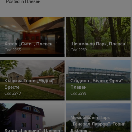
Posted in
Плевен
Хотел „Сити“, Плевен
Шишманов Парк, Плевен
Cod 2265
Cod 2239
Къщи за Гости „Чудна“,
Стадион „Белите Орли“,
Бресте
Плевен
Cod 2273
Cod 2291
Мемориален Парк
„Генерал Лавров”, Горни
Хотел „Галерия“, Плевен
Дъбник