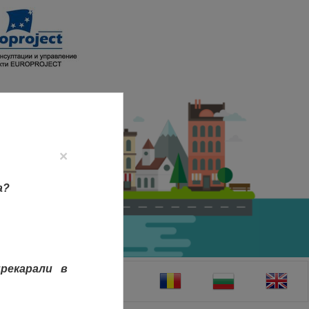
×
а?
рекарали в
ТАКТИ