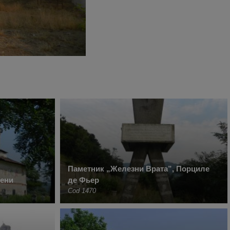
Паметник „Железни Врата”, Порциле
щени
де Фьер
Cod 1470