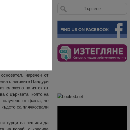
от г-н Г. Г. Тавлаш, от
стлан с изгорял тухла,
 основател, наречен от
селва с неговите Пандури
разположено на изток от
ва с църквата, която на
 получено от факта, че
, където са плячкосвали
и и турци са решили да
та на кораб, с красива