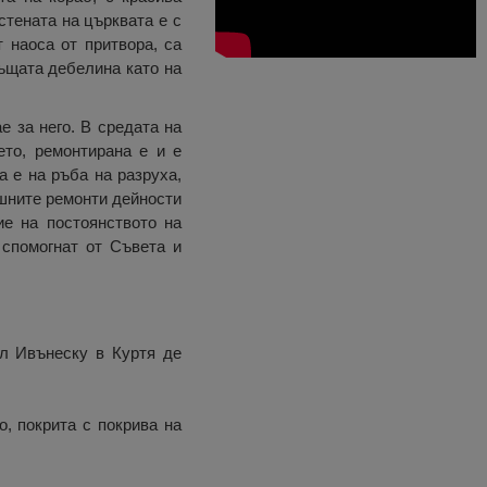
стената на църквата е с
 наоса от притвора, са
същата дебелина като на
е за него. В средата на
ето, ремонтирана е и е
 е на ръба на разруха,
шните ремонти дейности
ие на постоянството на
 спомогнат от Съвета и
ил Ивънеску в Куртя де
, покрита с покрива на