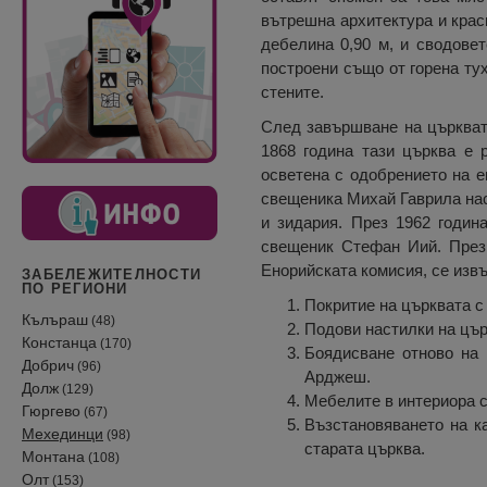
вътрешна архитектура и крас
дебелина 0,90 м, и сводовет
построени също от горена ту
стените.
След завършване на църквата
1868 година тази църква е 
осветена с одобрението на е
свещеника Михай Гаврила нас
и зидария. През 1962 годин
свещеник Стефан Иий. През 
Енорийската комисия, се изв
ЗАБЕЛЕЖИТЕЛНОСТИ
ПО РЕГИОНИ
Покритие на църквата с
Кълъраш
(48)
Подови настилки на цър
Констанца
(170)
Боядисване отново на 
Добрич
(96)
Арджеш.
Долж
(129)
Мебелите в интериора с
Гюргево
(67)
Възстановяването на ка
Мехединци
(98)
старата църква.
Монтана
(108)
Олт
(153)