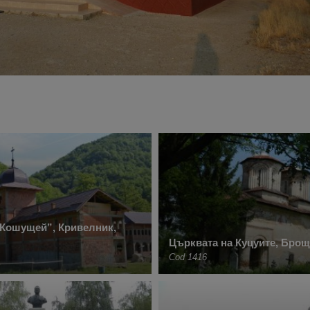
„Кошущей”, Кривелник,
Църквата на Куцуите, Бро
Cod 1416