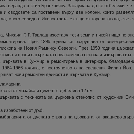
ива веранда в стил Бранковяну. Заслужава да се отбележи, че 
е и сводовете са поставени върху две колони, които разделят
хла, много солидна. Иконостасът е също от горена тухла, със 
, Михаил Г. Г. Тавлаш изоставя тези земи и никой нищо не зна
ремонтирана. През 1899 година се разрушава от земетресени
пископа на Новия Ръмнику Северин. През 1953 година църквата
тоява и прави в църквата нова каменна основа и извършва вън
а църквата в Кужмир е ремонтирана в интериора, благодарен
1964-1966 година, с постоянството на свещеник Филип Йон,
ършват нови ремонтни дейности в църквата в Кужмир.
 ламарина.
квата от мозайка и цимент с дебелина 12 см.
църквата с техниката за църковна стенопис от художник Ем
а изработени от дъб.
мбанарията от дясната страна на църквата, от акациево дърво