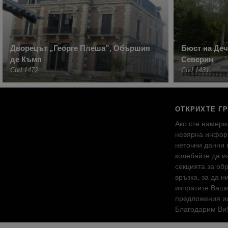
Дворецът „Георге Плеша”, Обършия
Бюст на Деч
де Къмп
Северин
Cod 1472
Cod 1431
ОТКРИХТЕ Г
Ако сте намери
невярна инфор
неточни данни 
колебайте да и
секцията за об
връзка, за да н
изпратите Ваш
предложения ил
Благодарим Ви