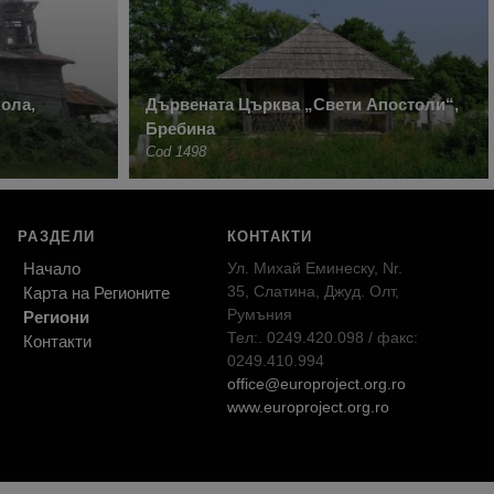
ола,
Дървената Църква „Свети Апостоли“,
Бребина
Cod 1498
РАЗДЕЛИ
КОНТАКТИ
Начало
Ул. Михай Еминеску, Nr.
35, Слатина, Джуд. Олт,
Карта на Регионите
Румъния
Региони
Тел:. 0249.420.098 / факс:
Контакти
0249.410.994
office@europroject.org.ro
www.europroject.org.ro