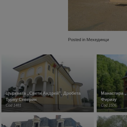
Posted in
Мехединци
Църквата „Свети Андрей”, Дробета
Манастира 
Турну Северин
Фиризу
Cod 1481
Cod 1506