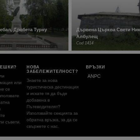
ебал, Дробета Турну
Дървена Църква Свети Ник
Албулещ
Cod 1414
РЕШКИ?
НОВА
ВРЪЗКИ
ЗАБЕЛЕЖИТЕЛНОСТ?
ли
ANPC
Знаете за нова
мация или
туристическа дестинация
не се
и искате тя да бъде
зползвате
добавена в
ратна
Пътеводителят?
и
Използвайте секцията за
ите
обратна връзка, за да се
и съвети.
свържете с нас.
!