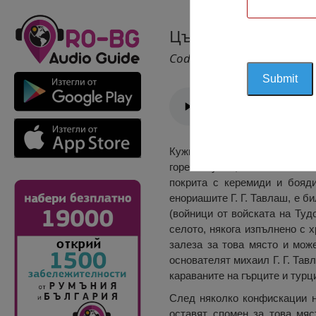
Църква Свети Вое
Cod 1430
Кужмир е енорийска църква, 
горена тухла, без каменна о
покрита с керемиди и бояди
енориашите Г. Г. Тавлаш, е б
(войници от войската на Туд
селото, някога изпълнено с х
залеза за това място и мож
основателят михаил Г. Г. Тав
караваните на гърците и турц
След няколко конфискации н
оставят спомен за това мяс