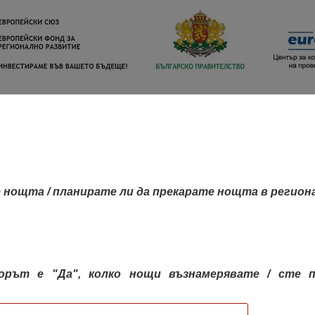
 нощта / планирате ли да прекарате нощта в регион
орът е "Да", колко нощи възнамерявате / сте п
КАРТА НА РЕГИОНИТЕ
РЕГИОНИ
КОН