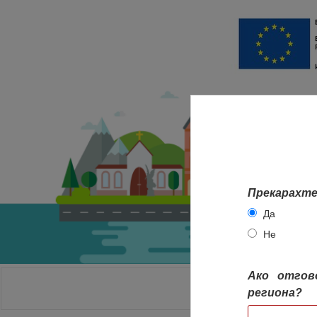
Прекарахте
Да
Не
Ако отгов
НАЧАЛО
региона?