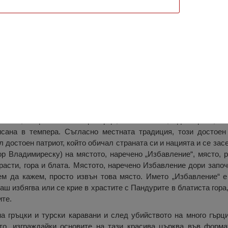
води, Кужмир
с храм на „Св. Арх. Михаил и Гавраил“, построена в началото 
снова, с правоъгълни прозорци, много малка, една врата, по
сана в темпера. Съгласно местната традиция, този достоен
ил достоен патриот, който обичал страната си и нацията и се за
ор Владимиреску) на мястото, наречено „Избавление“, място, 
расти, гора и блата. Мястото, наречено Избавление дори започ
ем да кажем, просто извън това място. Името „Избавление“ е
лаш избягва или се крие в храстите с Пандурите в блатиста гора
ите.
а гръцки и турски каравани и след убийството на много гърц
то, изграждайки основите на тази красива църква във форма