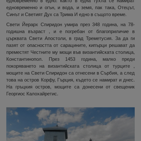
едновременно в едно: както в една тухла се намират
едновременно и огън, и вода, и земя, пак така, Отецът,
Синът и Светият Дух са Трима И едно в същото време.
Свети Йерарх Спиридон умира през 348 година, на 78-
годишна възраст , и е погребан от благоприличие в
църквата Свети Апостоли, в град Треметусия. За да ги
пазят от опасността от сарацините, кипърци решават да
преместят Честните му мощи във византийската столица,
Константинопол. През 1453 година, малко преди
покоряването на византийската столица от турците ,
мощите на Свети Спиридон са отнесени в Сърбия, а след
това на остров Корфу, Гърция, където се намират и днес.
На гръцкия остров, мощите са донесени от свещеник
Георгиос Калохайретис.