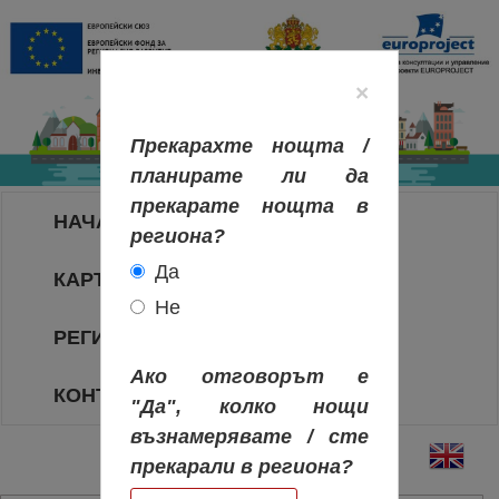
×
Прекарахте нощта /
планирате ли да
прекарате нощта в
НАЧАЛО
региона?
Да
КАРТА НА РЕГИОНИТЕ
Не
РЕГИОНИ
Ако отговорът е
КОНТАКТИ
"Да", колко нощи
възнамерявате / сте
прекарали в региона?