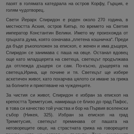
пазят в голямата катедрала на остров Корфу, Гърция, е
голям чудотворец.
Свети Йерарх Спиридон е роден около 270 година, в
местността Аския, остров Кипър, по времето на Светия
император Константин Велики. Името му произхожда от
гръцката дума, която означава „плетена кошничка“. Преди
да бъде ръкоположен за епископ, е женен и има дъщеря,
Спиридон се занимава с паша на овце. Останал вдовец
още като младщерята на светеца, светецът продължава
да отглежда дъщеря си сам. По-късно, дъщерята на
светеца,Ирина, ще почине и тя. Светецът ще избере
аскетичен живот, като похарчва цялото си имане за грижа
за болните и приютяване на чужденците.
За чистия си живот, Спиридон е избран за епископ на
крепостта Треметусия, намираща се близо до град Пафос,
в това си качество той участва и бор на Първия вселенски
събор (Никея, 325). Избран за епископ на град
Треметусия, светецът преминава от пашата на
неговорещите овце, на страстната грижа на говорещите