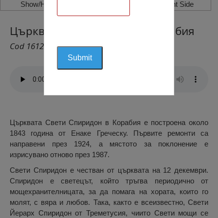
Show/Hide Left Side
Show/Hide Right Side
Църква Свети Спиридон, Корабия
Cod 1612
Църквата Свети Спиридон в Корабия е построена около
1843 година от Енаке Греческу. Първите ремонти са
направени през 1924, а мястото за поклонение е
изрисувано отново през 1987.
Свети Спиридон е честван от църквата на 12 декември.
Спиридон е светецът, който тръгва периодично от
мощехранителницата, за да помага на хората, които го
молят, с вяра и любов. Така, както е всеизвестно, Свети
Йерарх Спиридон от Треметусия, чиито Свети мощи се