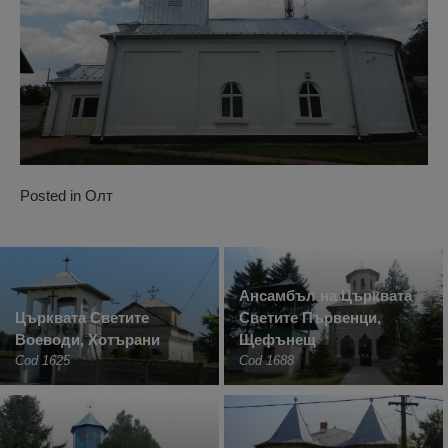
Posted in
Олт
Ансамбъл на Църквата
Църквата Светите
Светите Първенци,
Воеводи, Хотърани
Щефънещ
Cod 1625
Cod 1688