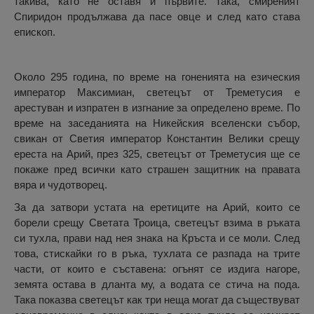
такива, като не оставя и първите. Така, смиреният
Спиридон продължава да пасе овце и след като става
епископ.
Около 295 година, по време на гоненията на езическия
император Максимиан, светецът от Треметусия е
арестуван и изпратен в изгнание за определено време. По
време на заседанията на Никейския вселенски събор,
свикан от Светия император Константин Велики срещу
ереста на Арий, през 325, светецът от Треметусия ще се
покаже пред всички като страшен защитник на правата
вяра и чудотворец.
За да затвори устата на еретиците на Арий, които се
борели срещу Светата Троица, светецът взима в ръката
си тухла, прави над нея знака на Кръста и се моли. След
това, стискайки го в ръка, тухлата се разпада на трите
части, от които е съставена: огънят се издига нагоре,
земята остава в дланта му, а водата се стича на пода.
Така показва светецът как три неща могат да съществуват