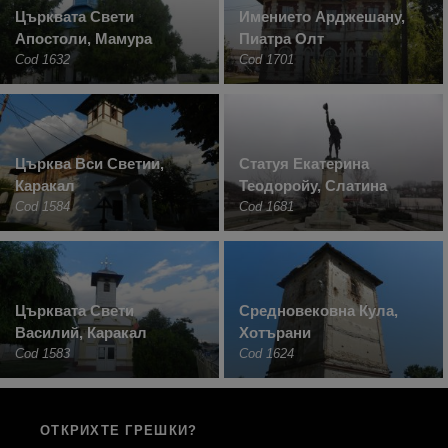
Църквата Свети
Имението Арджешану,
Апостоли, Мамура
Пиатра Олт
Cod 1632
Cod 1701
Църква Вси Светии,
Статуя Екатерина
Каракал
Теодоройу, Слатина
Cod 1584
Cod 1681
Църквата Свети
Средновековна Кула,
Василий, Каракал
Хотърани
Cod 1583
Cod 1624
ОТКРИХТЕ ГРЕШКИ?