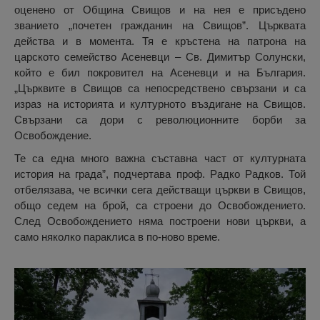
оценено от Община Свищов и на нея е присъдено
званието „почетен гражданин на Свищов”. Църквата
действа и в момента. Тя е кръстена на патрона на
царското семейство Асеневци – Св. Димитър Солунски,
който е бил покровител на Асеневци и на България.
„Църквите в Свищов са непосредствено свързани и са
израз на историята и културното въздигане на Свищов.
Свързани са дори с революционните борби за
Освобождение.
Те са една много важна съставна част от културната
история на града”, подчертава проф. Радко Радков. Той
отбелязава, че всички сега действащи църкви в Свищов,
общо седем на брой, са строени до Освобождението.
След Освобождението няма построени нови църкви, а
само няколко параклиса в по-ново време.