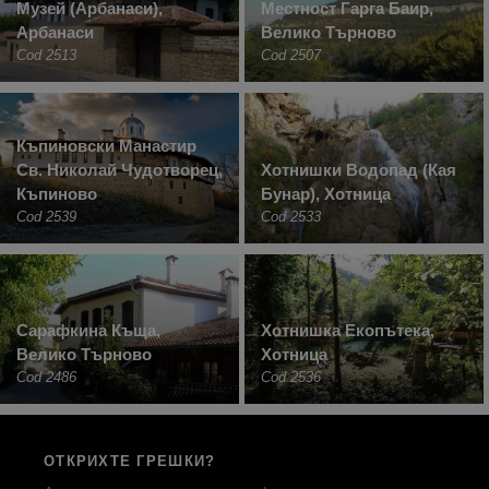
Музей (Арбанаси),
Местност Гарга Баир,
Арбанаси
Велико Търново
Cod 2513
Cod 2507
Къпиновски Манастир
Св. Николай Чудотворец,
Хотнишки Водопад (Кая
Къпиново
Бунар), Хотница
Cod 2539
Cod 2533
Сарафкина Къща,
Хотнишка Екопътека,
Велико Търново
Хотница
Cod 2486
Cod 2536
ОТКРИХТЕ ГРЕШКИ?