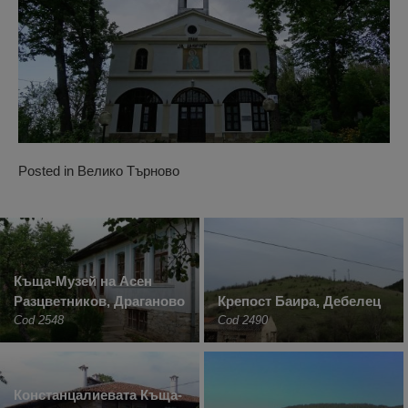
Posted in
Велико Търново
Къща-Музей на Асен
Разцветников, Драганово
Крепост Баира, Дебелец
Cod 2548
Cod 2490
Констанцалиевата Къща-