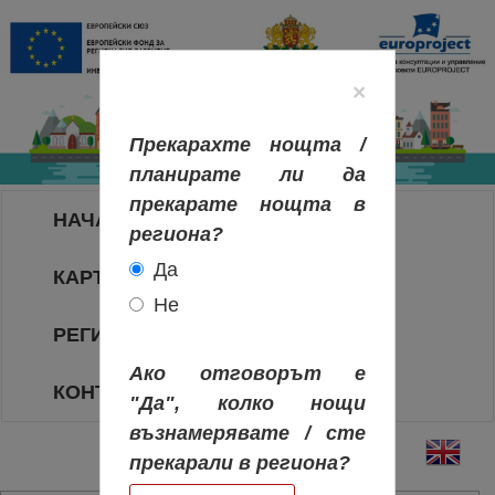
×
Прекарахте нощта /
планирате ли да
прекарате нощта в
НАЧАЛО
региона?
Да
КАРТА НА РЕГИОНИТЕ
Не
РЕГИОНИ
Ако отговорът е
КОНТАКТИ
"Да", колко нощи
възнамерявате / сте
прекарали в региона?