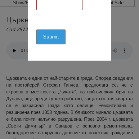
Show/Hide Left Side
Show/Hide Right Side
Църква Св. Димитър, Свищов
Cod 2572
Църквата е една от най-старите в града. Според сведения
на протойерей Стефан Ганчев, предполага се, че е
строена в местността „Чуката“, на най-високия бряг на
Дунава, още преди турско робство, защото от тоя квартал
се е разраснал града като селище. Ремонтирана и
разширена през 1893 година. В близкото минало църквата
е била почти напълно разрушена. През 2004 г. църквата
„Свети Димитър“ в Свищов е основно ремонтирана,
благодарение на крупно дарение от почетния гражданин