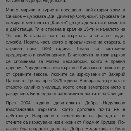
на Свищов Добра Недялкова.
Много миряни и туристи посещават най-стария храм в
Свищов – църквата „Св. Димитър Солунски”. Църквата се
намира в местността „Калето” до цитаделата и в момента
е действаща. Тя е строена в края на 15-ти и началото на
16 век. В старата част на църквата и сега се водят
служби. Новата част, която е продължение на старата, е
строена през 1893 година. Тогава са построени
предверието и камбанарията. В историята на тази църква
се споменава за Матей Бесарабски, който е правил
дарения. Заради това тази църква е била много важна още
от средните векове. Иконите са изрисувани от Захарий
Цанков от Трявна през 1879 година. В двора на църквата е
старото килийно училище, което след земетресението е
разрушено. Било една от забележителностите на Свищов.
През 2004 година дарителката Добра Недялкова
възстановява църквата, която дотогава почти не е
действаща. Направено е освежаване на фасадата, по
стените са изрисувани нови икони от Людмил Крумов. По-
късно благородното дело на Добра Недялкова е било