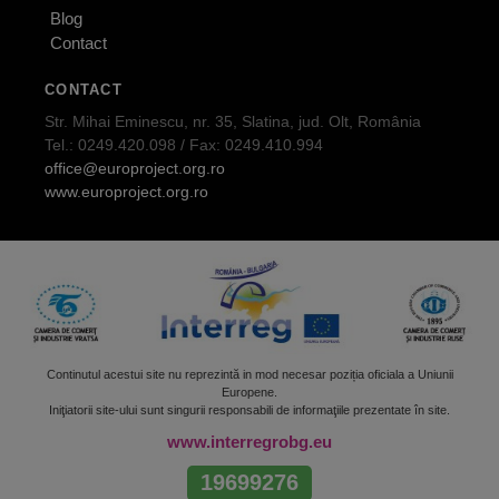
Blog
Contact
CONTACT
Str. Mihai Eminescu, nr. 35, Slatina, jud. Olt, România
Tel.: 0249.420.098 / Fax: 0249.410.994
office@europroject.org.ro
www.europroject.org.ro
Continutul acestui site nu reprezintă in mod necesar poziția oficiala a Uniunii
Europene.
Iniţiatorii site-ului sunt singurii responsabili de informaţiile prezentate în site.
www.interregrobg.eu
19699276