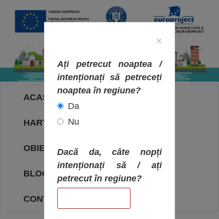
×
Ați petrecut noaptea /
intenționați să petreceți
noaptea în regiune?
ACASA
Da
Nu
HARTA OBIECTIVELOR
OBIECTIVE
Dacă da, câte nopți
intenționați să / ați
BLOG
petrecut în regiune?
CONTACT