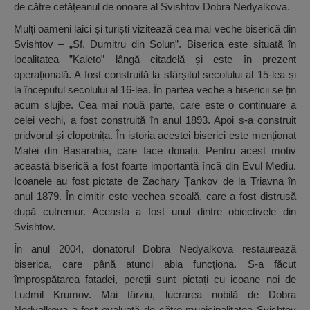
de către cetățeanul de onoare al Svishtov Dobra Nedyalkova.
Mulți oameni laici și turiști vizitează cea mai veche biserică din
Svishtov – „Sf. Dumitru din Solun”. Biserica este situată în
localitatea ”Kaleto” lângă citadelă și este în prezent
operațională. A fost construită la sfârșitul secolului al 15-lea și
la începutul secolului al 16-lea. În partea veche a bisericii se țin
acum slujbe. Cea mai nouă parte, care este o continuare a
celei vechi, a fost construită în anul 1893. Apoi s-a construit
pridvorul și clopotnița. În istoria acestei biserici este menționat
Matei din Basarabia, care face donații. Pentru acest motiv
această biserică a fost foarte importantă încă din Evul Mediu.
Icoanele au fost pictate de Zachary Țankov de la Triavna în
anul 1879. În cimitir este vechea școală, care a fost distrusă
după cutremur. Aceasta a fost unul dintre obiectivele din
Svishtov.
În anul 2004, donatorul Dobra Nedyalkova restaurează
biserica, care până atunci abia funcționa. S-a făcut
împrospătarea fațadei, pereții sunt pictați cu icoane noi de
Ludmil Krumov. Mai târziu, lucrarea nobilă de Dobra
Nedyalkova a fost evaluată de către municipalitatea Svishtov