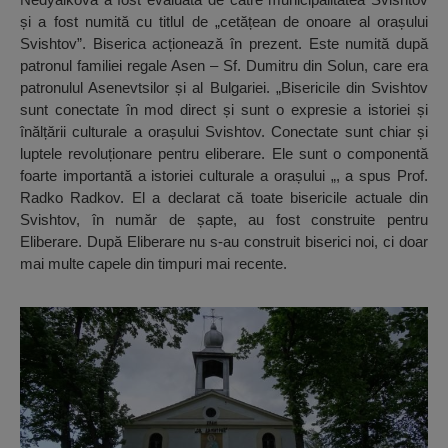
și a fost numită cu titlul de „cetățean de onoare al orașului
Svishtov”. Biserica acționează în prezent. Este numită după
patronul familiei regale Asen – Sf. Dumitru din Solun, care era
patronulul Asenevtsilor și al Bulgariei. „Bisericile din Svishtov
sunt conectate în mod direct și sunt o expresie a istoriei și
înălțării culturale a orașului Svishtov. Conectate sunt chiar și
luptele revoluționare pentru eliberare. Ele sunt o componentă
foarte importantă a istoriei culturale a orașului „, a spus Prof.
Radko Radkov. El a declarat că toate bisericile actuale din
Svishtov, în număr de șapte, au fost construite pentru
Eliberare. După Eliberare nu s-au construit biserici noi, ci doar
mai multe capele din timpuri mai recente.