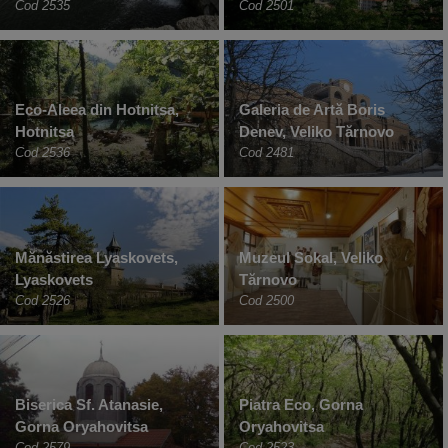
Cod 2535
Cod 2501
Eco-Aleea din Hotnitsa,
Galeria de Artă Boris
Hotnitsa
Denev, Veliko Tărnovo
Cod 2536
Cod 2481
Mănăstirea Lyaskovets,
Muzeul Sokal, Veliko
Lyaskovets
Tărnovo
Cod 2526
Cod 2500
Biserica Sf. Atanasie,
Piatra Eco, Gorna
Gorna Oryahovitsa
Oryahovitsa
Cod 2579
Cod 2523