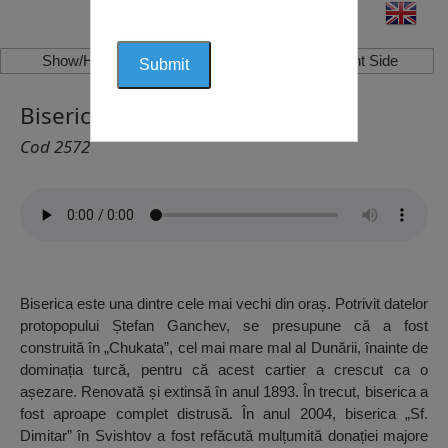
Show/Hide Left Side
Show/Hide Right Side
Biserica Sf. Dimitar, Svishtov
Cod 2572
Biserica este una dintre cele mai vechi din oraș. Potrivit datelor
protopopului Ștefan Ganchev, se presupune că a fost
construită în „Chukata”, cel mai mare mal al Dunării, înainte de
dominația turcă, pentru că acest cartier a crescut ca o
așezare. Renovată și extinsă în anul 1893. În trecut, biserica a
fost aproape complet distrusă. În anul 2004, biserica „Sf.
Dimitar” în Svishtov a fost refăcută mulțumită donației majore