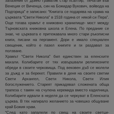
запазения от Дойно Граматик стар псалтир, “печатан във
Венеция от Виченца, син на Божидар Вукович, войвода на
Подгорица” е записано: “Книгата се подарява на храма на
църквата “Свети Никола” в 1518 година от някой си Пера”.
Още тогава храмът е книжовно хранилище- мост между
Търновската книжовна школа и Елена. По предание се
знае, че църквата е притежавала много стари ръкописни
книги, писани на пергамент. Дори е имало специален
свещеник, който е пазел книгите и ги раздавал за
ползване.
Храмът “Свети Никола” бил единствен за еленските
махали. Колибарите от тях извършвали религиозните
обреди в своите черковища. Под вековен дъб се молели
за дъжд и за берекет. Правили в деня на своите светии
Свети Архангел, Свети Никола, Свети Илия
богослужението. Стареят прикадявал сложената обща
трапеза с тамян на счупена керемида вместо кадилница.
Колибарите идвали в неделя да се черкуват в Еленската
църква. В тях напирало желанието за човешко общуване
край Божия храм.
“След като запалели по свещ на своите светци-