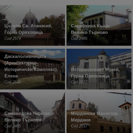
Църква Св. Атанасий,
Сарафкина Къща,
Горна Оряховица
Велико Търново
Cod 2579
Cod 2486
Даскалоливницата
(Архитектурно-
Исторически Комплекс),
Историческият Музей,
Елена
Горна Оряховица
Cod 2549
Cod 2577
Самоводска Чаршия,
Мердански Манастир,
Велико Търново
Мерданя
Cod 2485
Cod 2537