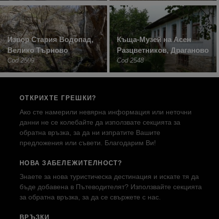
Извор Стария Водопад,
Къща-Музей на Асен
Велико Търново
Разцветников, Драганово
Cod 2509
Cod 2548
ОТКРИХТЕ ГРЕШКИ?
Ако сте намерили невярна информация или неточни
данни не се колебайте да използвате секцията за
обратна връзка, за да ни изпратите Вашите
предложения или съвети. Благодарим Ви!
НОВА ЗАБЕЛЕЖИТЕЛНОСТ?
Знаете за нова туристическа дестинация и искате тя да
бъде добавена в Пътеводителят? Използвайте секцията
за обратна връзка, за да се свържете с нас.
ВРЪЗКИ