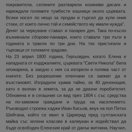
покровители, селяните разтваряли козиняви дисаги и
нареждали големите тумбести кошници около църквата.
Всеки носел по нещо за продан и търсил да купи ония
стоки, от които лично той и семейството му имали нужда”.
Денят за черкуване ставал и пазарен ден. Така по-късно
възникнали сборове-панаири, които ставали три пъти в
годината и траели по три дни. На тях пристигали и
търговци от големите градове.
На 23 април 1800 година, Гергьовден, когато Елена е
нападната от кърджалиите, църквата “Свети Никола” била
опожарена, а заедно с нея са изгорели и голяма част от
книгите. Без разрешение еленчани се заемат да я
възстановят. Изградили храма тайно, за 40 денонощия,
като е вкопан в земята, за да не дразни поробителят.
Обновена е в сегашния си вид през 1804 г. със средства
на по-заможни граждани и труда на населението.
Ръководил строежа хаджи Иван Кисьов, внук на поп Петко
Шейтана, който се явил в Цариград пред султанската
майка със зелени класове в калмукан и издействал да
бъде освободен Еленския край от данък житнина. Научил,