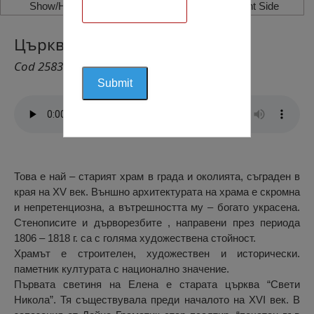
Show/Hide Left Side
Show/Hide Right Side
Църква „Св. Никола”, Елена
Cod 2583
Това е най – старият храм в града и околията, съграден в
края на XV век. Външно архитектурата на храма е скромна
и непретенциозна, а вътрешността му – богато украсена.
Стенописите и дърворезбите , направени през периода
1806 – 1818 г. са с голяма художествена стойност.
Храмът е строителен, художествен и исторически.
паметник културата с национално значение.
Първата светиня на Елена е старата църква “Свети
Никола”. Тя съществувала преди началото на ХVІ век. В