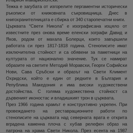
Тежка е загубата от изгорелите пергаментни исторически
ръкописи от книжовната съкровищница. Днес в
книгохранителницата е сбирка от 340 старопечатни книги.
Църквата “Свети Никола” е изографисана изцяло от
известните през онова време еленски зографи Давид и
Яков, родом от махала Болерци, които завършили
работата си през 1817-1818 година. Стенописите имат
изключителна стойност и са обявени за паметници на
културата от национално значение. Тук се намират
образите на светите Методий Моравски, Георги Софийски
Нови, Сава Сръбски и образът на Свети Климент
Охридски, който е един от редките в България и
Република Македония и има високи художествени
достойнства. С голяма художествена стойност са
дървеният иконостас и владишкият трон в църквата.
През 1966 година храмът е конструктивно укрепен. При
провеждането на реставрационните работи по
стенописите на църквата над северната врата е открита
вградена каменна плоча с хубав релефен образ на
патрона на храма Свети Никола. През есента на 1987