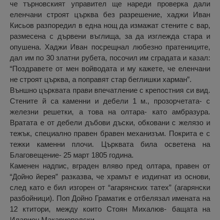
че търновският управител ще нареди проверка дали
еленчани строят църква без разрешение, хаджи Иван
Кисьов разпоредил в една нощ да измажат стените с вар,
размесена с дървени въглища, за да изглежда стара и
опушена. Хаджи Иван посрещнал любезно пратениците,
дал им по 30 златни рубета, посочил им сградата и казал:
“Поздравете от мен войводата и му кажете, че еленчани
не строят църква, а поправят стар беглишки харман”.
Външно църквата прави впечатление с крепостния си вид.
Стените й са каменни и дебели 1 м., прозорчетата- с
железни решетки, а това на олтара- като амбразура.
Вратата е от дебели дъбови дъски, обковани с желязо и
тежък, специално правен бравен механизъм. Покрита е с
тежки каменни плочи. Църквата била осветена на
Благовещение- 25 март 1805 година.
Каменен надпис, вграден вляво пред олтара, правен от
“Дойно йерея” разказва, че храмът е издигнат из основи,
след като е бил изгорен от “агарянских татех” (агарянски
разбойници). Поп Дойно Граматик е отбелязал имената на
12 ктитори, между които Стоян Михалюв- бащата на
Иларион Макариополски.