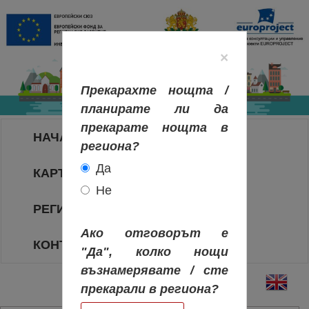
×
Прекарахте нощта /
планирате ли да
прекарате нощта в
НАЧАЛО
региона?
Да
КАРТА НА РЕГИОНИТЕ
Не
РЕГИОНИ
Ако отговорът е
КОНТАКТИ
"Да", колко нощи
възнамерявате / сте
прекарали в региона?