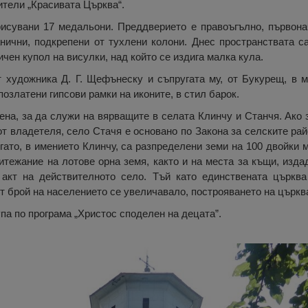
ители „Красивата Църква“.
исувани 17 медальони. Преддверието е правоъгълно, първона
нични, подкрепени от тухлени колони. Днес пространствата са
чен купол на висулки, над който се издига малка кула.
 художника Д. Г. Щефънеску и съпругата му, от Букурещ, в м
позлатени гипсови рамки на иконите, в стил барок.
ена, за да служи на вярващите в селата Клинчу и Станчя. Ако
 от владетеля, село Стачя е основано по Закона за селските рай
когато, в имението Клинчу, са разпределени земи на 100 двойки
итежание на лотове орна земя, както и на места за къщи, изда
акт на действителното село. Тъй като единствената църква
т брой на населението се увеличавало, построяването на църкв
па по програма „Христос споделен на децата”.