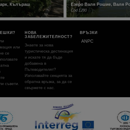
арк, Кълъраш
Езеро Валя Рошие, Валя Р
Cod 1280
РЕШКИ?
НОВА
ВРЪЗКИ
ЗАБЕЛЕЖИТЕЛНОСТ?
ли
ANPC
Знаете за нова
мация или
туристическа дестинация
не се
и искате тя да бъде
зползвате
добавена в
ратна
Пътеводителят?
и
Използвайте секцията за
ите
обратна връзка, за да се
и съвети.
свържете с нас.
!