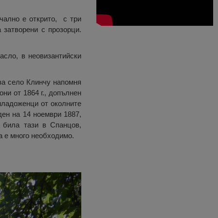
чално е открито, с три
 затворени с прозорци.
асло, в неовизантийски
 за село Клинчу напомня
они от 1864 г., допълнен
 младоженци от околните
ден на 14 ноември 1887,
 била тази в Спанцов,
а е много необходимо.