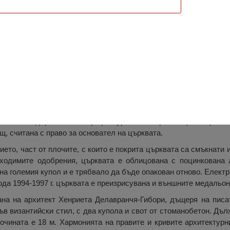
кева”, Станчя
жду 1933-1936 г., помагайки на жителите на селата Станчя и
мотите на държавата и Префектурата на окръг Илфов. Принос
, считана с право за основател на църквата.
ието, част от плочите, с които е покрита църквата са смъкнати 
бходимите одобрения, църквата е облицована с поцинкована л
на големия купол и е трябвало да бъде опакован отново. Елект
иода 1994-1997 г. църквата е преизрисувана и външните медальон
ана на архитект Хенриета Делавранчя-Гибори, дъщеря на пи
ъв византийски стил, с два купола и свот от стоманобетон. Дъл
сочината е 18 м. Хармонията на правите и кривите архитектурн