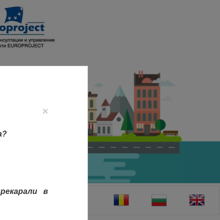
×
а?
рекарали в
ТАКТИ