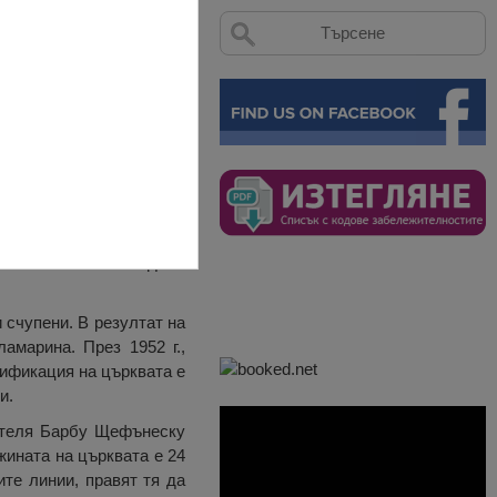
 Клинчиу, които дарили
 от 600.000 леи е дала
и счупени. В резултат на
амарина. През 1952 г.,
рификация на църквата е
и.
сателя Барбу Щефънеску
жината на църквата е 24
ите линии, правят тя да