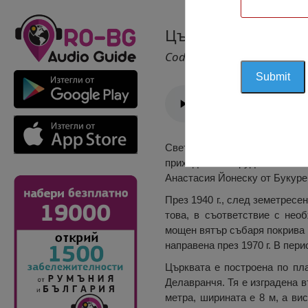
Църква „Св. Парас
Cod 1277
Светилището е построено ме
приходите от труда си по и
Анастасия Йонеску от Букурещ
През 1940 г., след земетресен
това, в съответствие с нео
мощен вятър събаря покрива 
направена през 1970 г. В пер
Църквата е построена по пл
Делавранчя. Тя е изградена в
метра, ширината е 8 м, а ви