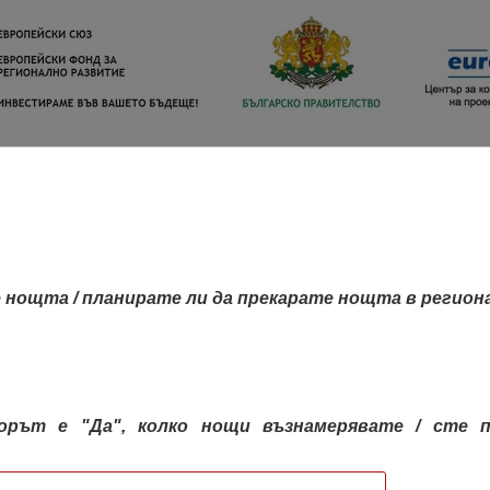
 нощта / планирате ли да прекарате нощта в регион
орът е "Да", колко нощи възнамерявате / сте п
КАРТА НА РЕГИОНИТЕ
РЕГИОНИ
КОН