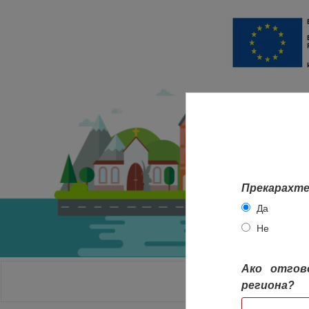
Прекарахте
Да
Не
Ако отгов
НАЧАЛО
региона?