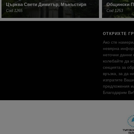
Църква Свети Димитър, Мънъстиря
Общински П
Cod 1265
Cod 1253
ОТКРИХТЕ Г
Ако сте намери
невярна инфор
неточни данни 
колебайте да и
секцията за об
връзка, за да н
изпратите Ваш
предложения ил
Благодарим Ви