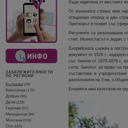
бъде наречена от местните ж
От външната страна има нар
отваряния отпред и два стра
Притворът е покрит със сфери
Рисунките са реализирани от
стил. Иконостасът е зидан, с 
Енорийската църква е постро
документ от 1526 г., издаден
със Закона от 1878-1879 г., 
села. Законът за право на пр
ЗАБЕЛЕЖИТЕЛНОСТИ
съставлява и учредителния 
ПО РЕГИОНИ
разположена на 3 км, а общия
Кълъраш
(48)
Енорията има катехизисна гру
Констанца
(170)
Добрич
(96)
Долж
(129)
Гюргево
(67)
Мехединци
(98)
Монтана
(108)
Олт
(153)