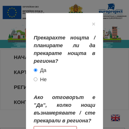
×
Прекарахте нощта /
планирате ли да
прекарате нощта в
НАЧАЛО
региона?
Да
КАРТА НА РЕГИОНИТЕ
Не
РЕГИОНИ
Ако отговорът е
КОНТАКТИ
"Да", колко нощи
възнамерявате / сте
прекарали в региона?