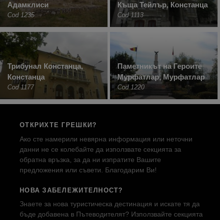
Адамклиси
Къща Тейлър, Констанца
Cod 1235
Cod 1113
Трибунал Констанца,
Паметникът на Героите
Констанца
Мурфатлар, Мурфатлар
Cod 1177
Cod 1220
ОТКРИХТЕ ГРЕШКИ?
Ако сте намерили невярна информация или неточни
данни не се колебайте да използвате секцията за
обратна връзка, за да ни изпратите Вашите
предложения или съвети. Благодарим Ви!
НОВА ЗАБЕЛЕЖИТЕЛНОСТ?
Знаете за нова туристическа дестинация и искате тя да
бъде добавена в Пътеводителят? Използвайте секцията