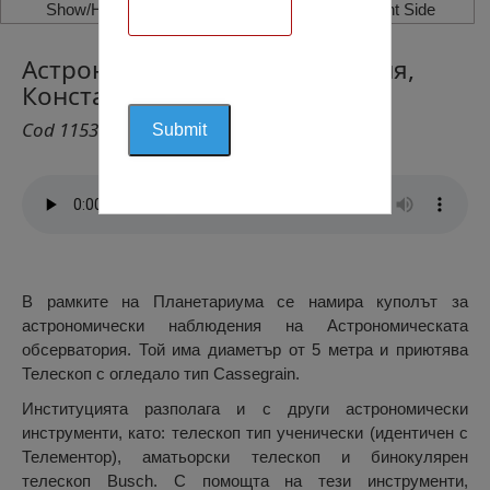
Show/Hide Left Side
Show/Hide Right Side
Астрономическа Обсерватория,
Констанца
Cod 1153
В рамките на Планетариума се намира куполът за
астрономически наблюдения на Астрономическата
обсерватория. Той има диаметър от 5 метра и приютява
Телескоп с огледало тип Cassegrain.
Институцията разполага и с други астрономически
инструменти, като: телескоп тип ученически (идентичен с
Телементор), аматьорски телескоп и бинокулярен
телескоп Busch. С помощта на тези инструменти,