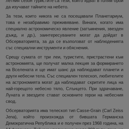
летния сезон туристите са тези, които идват в голям брой
да изучават тайните на небето.
За тези, които никога не са посещавали Планетариум,
това е незабравимо преживяване. Винаги, когато има
специално астрономическо явление (затъмнения, звезден
дъжд, и др.), заинтересуваните могат да дойдат в
Обсерваторията, за да се възползват от наблюденията
със специални инструменти и обяснения.
Срещу сумата от три леи, туристите, пристрастени към
астрономията, ще получат малка лекция за формирането
на Вселената и ще имат шанс да наблюдават планети и
други небесни тела. Със специален телескоп, любителите
на астрономията могат да наблюдават скритите лица на
най-горещото небесно тяло, Слънцето. При здрачаване,
Луната и звездите стават основните герои на небесния
свод.
Обсерваторията има телескоп тип Casse-Grain (Carl Zeiss
Jena), който произхожда от бившата Германска
Демократична Република и е получен през 1968 година, на