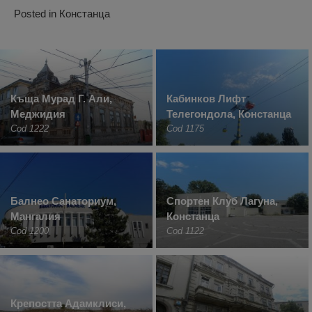
Posted in
Констанца
Къща Мурад Г. Али,
Кабинков Лифт
Меджидия
Телегондола, Констанца
Cod 1222
Cod 1175
Балнео Санаториум,
Спортен Клуб Лагуна,
Мангалия
Констанца
Cod 1200
Cod 1122
Крепостта Адамклиси,