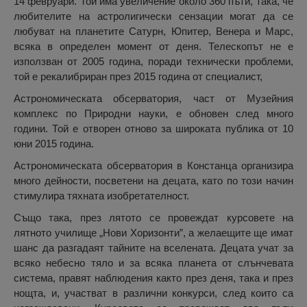
14 февруари. Той има увеличение около 360 пъти, така, че
любителите на астролигически сензации могат да се
любуват на планетите Сатурн, Юпитер, Венера и Марс,
всяка в определен момент от деня. Телескопът не е
използван от 2005 година, поради технически проблеми,
той е рекалибриран през 2015 година от специалист,
Астрономическата обсерватория, част от Музейния
комплекс по Природни науки, е обновен след много
години. Той е отворен отново за широката публика от 10
юни 2015 година.
Астрономическата обсерватория в Констанца организира
много дейности, посветени на децата, като по този начин
стимулира тяхната изобретателност.
Също така, през лятото се провеждат курсовете на
лятното училище „Нови Хоризонти”, а желаещите ще имат
шанс да разгадаят тайните на вселената. Децата учат за
всяко небесно тяло и за всяка планета от слънчевата
система, правят наблюдения както през деня, така и през
нощта, и, участват в различни конкурси, след които са