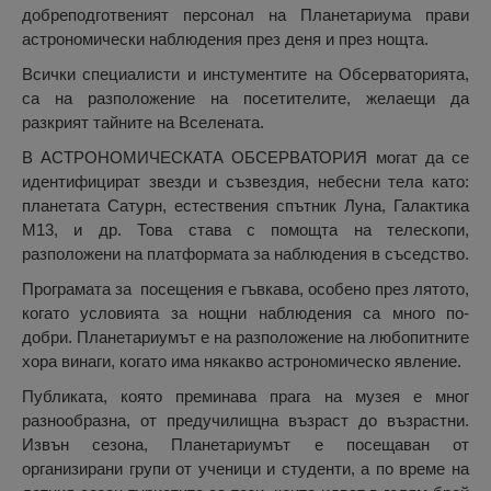
добреподготвеният персонал на Планетариума прави
астрономически наблюдения през деня и през нощта.
Всички специалисти и инстументите на Обсерваторията,
са на разположение на посетителите, желаещи да
разкрият тайните на Вселената.
В АСТРОНОМИЧЕСКАТА ОБСЕРВАТОРИЯ могат да се
идентифицират звезди и съзвездия, небесни тела като:
планетата Сатурн, естествения спътник Луна, Галактика
M13, и др. Това става с помощта на телескопи,
разположени на платформата за наблюдения в съседство.
Програмата за посещения е гъвкава, особено през лятото,
когато условията за нощни наблюдения са много по-
добри. Планетариумът е на разположение на любопитните
хора винаги, когато има някакво астрономическо явление.
Публиката, която преминава прага на музея е мног
разнообразна, от предучилищна възраст до възрастни.
Извън сезона, Планетариумът е посещаван от
организирани групи от ученици и студенти, а по време на