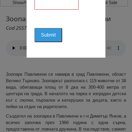
Show/Hide Left Side
Show/Hide Right Side
Зоопарк Павликени, Павликени
Cod 2557
Зоопарк Павликени се намира в град Павликени, област
Велико Търново. Зоопаркът разполага с 119 животни от 38
вида, обитаващи площ от 8 дка на 300-400 метра от
центъра на града. В началото на парка е изграден детски
кът с люлки, пързалки и катерушки за децата, както и
пейки за отдих на родителите.
Създател на зоопарка в Павликени е г-н Димитър Янков, а
всичко започва през 1966 година с една сърна,
предоставена от ловната дружина. В последствие, самият