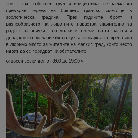
той – със собствен труд и инициатива, се заема да
превърне терена на бившето градско сметище в
зоологическа градина. През годините броят и
разнообразието на животните нараства значително за
радост на всички – на малки и големи, на възрастни и
деца, които с желание идват тук, а зоопаркът се превръща
в любимо място за жителите на малкия град, които често
идват да се порадват на обитателите.
отворен всеки ден от 8:00 до 19:00 ч.