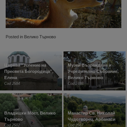
Posted in
Велико Търново
Църква “Успение на
Музей Възраждане и
Пресвета Богородица”,
Учредително Събрание,
Елена
Велико Търново
Cod 2584
Cod 2488
Владишки Мост, Велико
Манастир Св. Николай
Търново
Чудотворец, Арбанаси
Cod 2502
Cod 2567