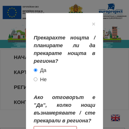
×
Прекарахте нощта /
планирате ли да
прекарате нощта в
НАЧАЛО
региона?
Да
КАРТА НА РЕГИОНИТЕ
Не
РЕГИОНИ
Ако отговорът е
КОНТАКТИ
"Да", колко нощи
възнамерявате / сте
прекарали в региона?