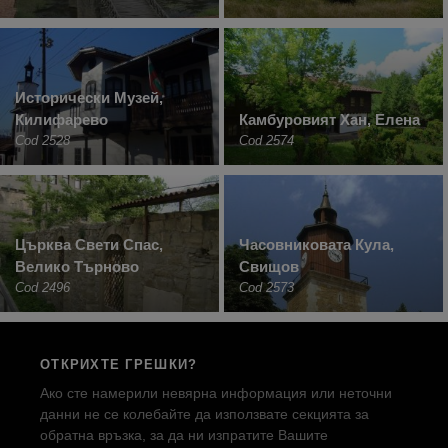
Исторически Музей,
Килифарево
Камбуровият Хан, Елена
Cod 2528
Cod 2574
Църква Свети Спас,
Часовниковата Кула,
Велико Търново
Свищов
Cod 2496
Cod 2573
ОТКРИХТЕ ГРЕШКИ?
Ако сте намерили невярна информация или неточни
данни не се колебайте да използвате секцията за
обратна връзка, за да ни изпратите Вашите