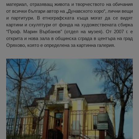
материал, отразяващ живота и творчеството на обичания
от всички българи автор на „Дунавското хоро“, лични вещи
и партитури. В етнографската къща могат да се видят
картини и скулптури от фонда на художествената сбирка
“Проф. Марин Върбанов” (отдел на музея). От 2007 г. е
открита и нова зала в общинска сграда в центъра на град
Оряхово, която е определена за картинна галерия.