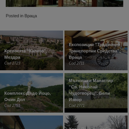
Posted in
Враца
Експозиция “Традионни
Крепостта “Калето”,
Транспортни Средства”,
Мездра
Враца
Cod 2723
Cod 2711
Мътнишки Манастир
“Св. Николай
Комплекс Дядо Йоцо,
Чудотворец”, Бели
Очин Дол
Извор
Cod 2751
Cod 2771