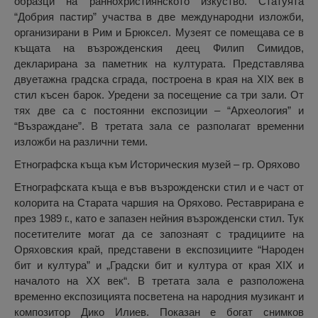
образци на раннохристиянското изкуство. Статуята
“Добрия пастир” участва в две международни изложби,
организирани в Рим и Брюксел. Музеят се помещава се в
къщата на възрожденския деец Филип Симидов,
декларирана за паметник на културата. Представлява
двуетажна градска сграда, построена в края на ХІХ век в
стил късен барок. Уредени за посещение са три зали. От
тях две са с постоянни експозиции – “Археология” и
“Възраждане”. В третата зала се разполагат временни
изложби на различни теми.
Етнографска къща към Историческия музей – гр. Оряхово
Етнографската къща е във възрожденски стил и е част от
колорита на Старата чаршия на Оряхово. Реставрирана е
през 1989 г., като е запазен нейния възрожденски стил. Тук
посетителите могат да се запознаят с традициите на
Оряховския край, представени в експозициите “Народен
бит и култура” и „Градски бит и култура от края ХІХ и
началото на ХХ век“. В третата зала е разположена
временно експозицията посветена на народния музикант и
композитор Дико Илиев. Показан е богат снимков