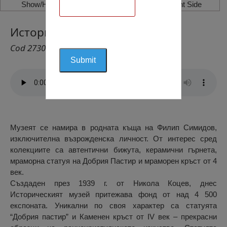
Show/Hide Left Side
Show/Hide Right Side
Исторически Музей, Оряхово
Cod 2730
Музеят се намира в родната къща на Филип Симидов,
изключителна възрожденска личност. От интерес сред
колекциите са автентични бижута, керамични гърнета,
мраморна статуя на Добрия Пастир и мраморен кръст от 4
век.
Създаден през 1939 г. от Никола Коцев, днес
Историческият музей притежава фонд от над 4 500
експоната. Уникални по своя характер са статуята
“Добрия пастир” и Каменен кръст от ІV век – прекрасни