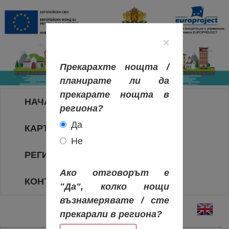
×
Прекарахте нощта /
планирате ли да
прекарате нощта в
НАЧАЛО
региона?
Да
КАРТА НА РЕГИОНИТЕ
Не
РЕГИОНИ
Ако отговорът е
КОНТАКТИ
"Да", колко нощи
възнамерявате / сте
прекарали в региона?