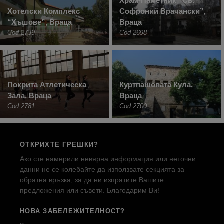
Храм-Паметник “Св.
Хотелски Комплекс
Софроний Врачански”,
“Хъшове”, Враца
Враца
Cod 2739
Cod 2698
Покрита Атлетическа
Куртпашовата Кула,
Зала, Враца
Враца
Cod 2781
Cod 2700
ОТКРИХТЕ ГРЕШКИ?
Ако сте намерили невярна информация или неточни
данни не се колебайте да използвате секцията за
обратна връзка, за да ни изпратите Вашите
предложения или съвети. Благодарим Ви!
НОВА ЗАБЕЛЕЖИТЕЛНОСТ?