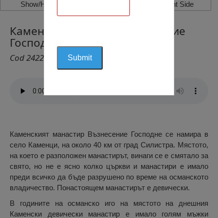
Show/Hide Left Side
Show/Hide Right Side
Каменски манастир Възнесение
Господне
Cod 2422
Каменският манастир Възнесение Господне се намира в
село Каменци, на около 40 км от град Силистра. Мястото,
на което е разположен манастирът, винаги се е смятало за
свято, но не е ясно колко църкви и манастири е имало
преди всичко да бъде разрушено по време на османското
владичество. Понастоящем манастирът е девически.
В годините на османско иго на мястото на днешния
Каменски девически манастир е имало голям мъжки