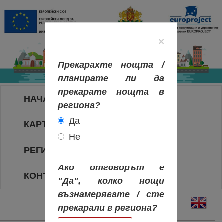
×
Прекарахте нощта /
планирате ли да
прекарате нощта в
НАЧАЛО
региона?
Да
КАРТА НА РЕГИОНИТЕ
Не
РЕГИОНИ
Ако отговорът е
КОНТАКТИ
"Да", колко нощи
възнамерявате / сте
прекарали в региона?