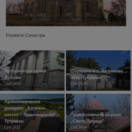
Posted in
Силистра
Исторически музей
Църквата в с. Антимово,
Дулово
общ. Тутракан
Cod 2469
Cod 2439
Археологически
резерват „Античен
кастел – Трансмариска“ –
Православната църква
Тутракан
„Света Троица”
Cod 2411
Cod 2424