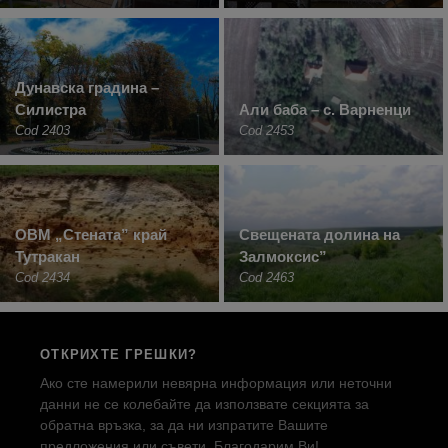
Дунавска градина –
Силистра
Али баба – с. Варненци
Cod 2403
Cod 2453
ОВМ „Стената” край
Свещената долина на
Тутракан
Залмоксис”
Cod 2434
Cod 2463
ОТКРИХТЕ ГРЕШКИ?
Ако сте намерили невярна информация или неточни
данни не се колебайте да използвате секцията за
обратна връзка, за да ни изпратите Вашите
предложения или съвети. Благодарим Ви!