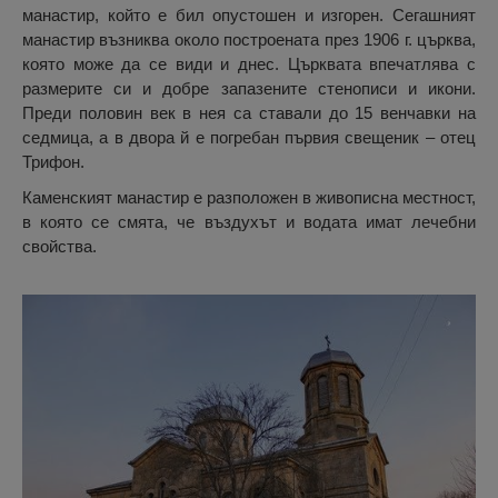
манастир, който е бил опустошен и изгорен. Сегашният
манастир възниква около построената през 1906 г. църква,
която може да се види и днес. Църквата впечатлява с
размерите си и добре запазените стенописи и икони.
Преди половин век в нея са ставали до 15 венчавки на
седмица, а в двора й е погребан първия свещеник – отец
Трифон.
Каменският манастир е разположен в живописна местност,
в която се смята, че въздухът и водата имат лечебни
свойства.