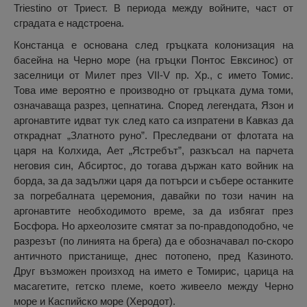
Triestino от Триест. В периода между войните, част от
сградата е надстроена.
Констанца е основана след гръцката колонизация на
басейна на Черно море (на гръцки Понтос Евксинос) от
заселници от Милет през VII-V пр. Хр., с името Томис.
Това име вероятно е производно от гръцката дума томи,
означаваща разрез, цепнатина. Според легендата, Язон и
аргонавтите идват тук след като са изпратени в Кавказ да
откраднат „Златното руно”. Преследвани от флотата на
царя на Колхида, Ает „Ястребът”, разкъсал на парчета
неговия син, Абсиртос, до тогава държан като войник на
борда, за да задължи царя да потърси и събере останките
за погребалната церемония, давайки по този начин на
аргонавтите необходимото време, за да избягат през
Босфора. Но археолозите смятат за по-правдоподобно, че
разрезът (по линията на брега) да е обозначавал по-скоро
античното пристанище, днес потопено, пред Казиното.
Друг възможен произход на името е Томирис, царица на
масагетите, гетско племе, което живеело между Черно
море и Каспийско море (Херодот).