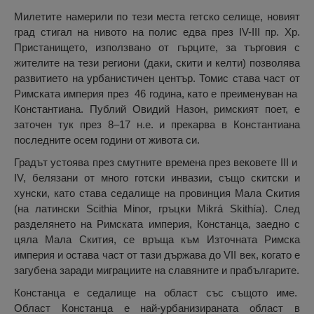
Милетите намерили по тези места гетско селище, новият
град стигал на нивото на полис едва през IV-III пр. Хр.
Пристанището, използвано от гърците, за търговия с
жителите на тези региони (даки, скити и келти) позволява
развитието на урбанистичен център. Томис става част от
Римската империя през 46 година, като е преименуван на
Константиана. Публий Овидий Назон, римският поет, е
заточен тук през 8–17 н.е. и прекарва в Константиана
последните осем години от живота си.
Градът устоява през смутните времена през вековете III и
IV, белязани от много готски инвазии, също скитски и
хунски, като става седалище на провинция Мала Скития
(на латински Scithia Minor, гръцки Mikrá Skithía). След
разделянето на Римската империя, Констанца, заедно с
цяла Мала Скития, се връща към Източната Римска
империя и остава част от тази държава до VII век, когато е
загубена заради миграциите на славяните и прабългарите.
Констанца е седалище на област със същото име.
Област Констанца е най-урбанизираната област в