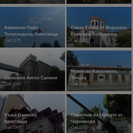
Кабинков Лифт
Света Елена от Морското
Телегондола, Констанца
Ермитаж, Костинещи
Cod 1175
Cod 1181
Музея на Изкуството,
Силозите Ангел Салини
Топалу
Cod 1163
Cod 1209
Къща Бънеску,
Паметник на Героите от
Констанца
Чернавода
Cod 1097
Cod 1072