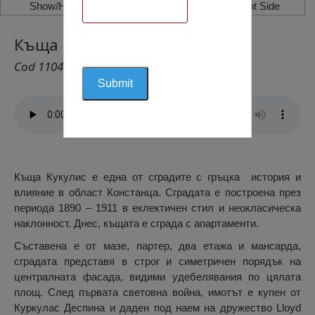
Show/Hide Left Side
Show/Hide Right Side
Къща Кукулис, Констанца
Cod 1104
Къща Кукулис е една от сградите с гръцка история и
влияние в област Констанца. Сградата е построена през
периода 1890 – 1911 в еклектичен стил и неокласическа
наклонност. Днес, къщата е сграда с апартаменти.
Съставена е от мазе, партер, два етажа и мансарда,
сградата представя в строг и симетричен порядък на
централната фасада, видими удебелявания по цялата
площ. След първата световна война, имотът е купен от
Куркулас Деспина и даден под наем на дружество Lloyd