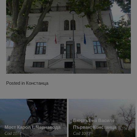
Posted in
Констанца
Бюстът на Василе
Мост Карол I, Чернавода
Първан, Констанца
Cod 1074
Cod 1093