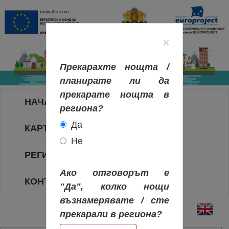
×
Прекарахте нощта /
планирате ли да
прекарате нощта в
НАЧАЛО
региона?
Да
КАРТА НА РЕГИОНИТЕ
Не
РЕГИОНИ
Ако отговорът е
КОНТАКТИ
"Да", колко нощи
възнамерявате / сте
прекарали в региона?