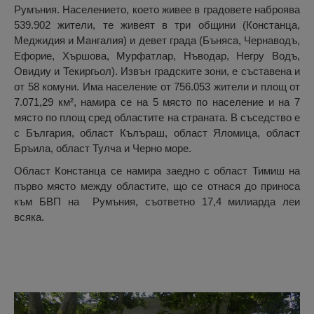
Румъния. Населението, което живее в градовете наброява
539.902 жители, те живеят в три общини (Констанца,
Меджидия и Мангалия) и девет града (Бъняса, Чернаводъ,
Ефорие, Хършова, Мурфатлар, Нъводар, Негру Водъ,
Овидиу и Текиргьол). Извън градските зони, е съставена и
от 58 комуни. Има население от 756.053 жители и площ от
7.071,29 км², намира се на 5 място по население и на 7
място по площ сред областите на страната. В съседство е
с България, област Кълъраш, област Яломица, област
Бръила, област Тулча и Черно море.
Област Констанца се намира заедно с област Тимиш на
първо място между областите, що се отнася до приноса
към БВП на Румъния, съответно 17,4 милиарда леи
всяка.