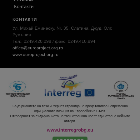
Контакти
КОНТАКТИ
Ул. Михай Еминеску, Nr. 35, Слатина, Джуд. Олт,
Румъния
Тел:. 0249.420.098 / факс: 0249.410.994
office@europroject.org.ro
www.europroject.org.ro
Съдържанието на тази интернет страница не представлява непременно
официалната позиция на Европейския Съюз.
Отговорност за съдържанието на тази страница носят единствено нейните
автори.
www.interregrobg.eu