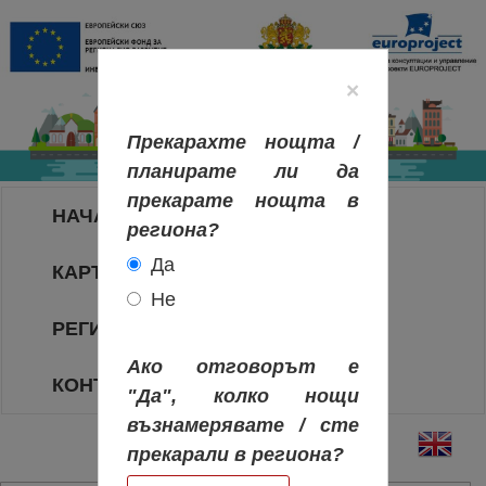
×
Прекарахте нощта /
планирате ли да
прекарате нощта в
НАЧАЛО
региона?
Да
КАРТА НА РЕГИОНИТЕ
Не
РЕГИОНИ
Ако отговорът е
КОНТАКТИ
"Да", колко нощи
възнамерявате / сте
прекарали в региона?