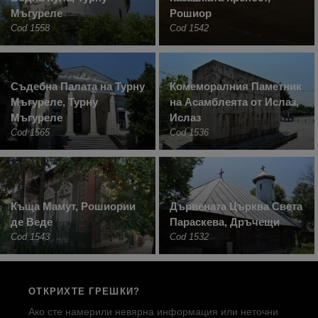
Мъгуреле
Рошиор
Cod 1558
Cod 1542
Съдебна Палата на Турну
Комеморалния Паметник
Мъгуреле, Турну
на Асамблеята от Ислаз,
Мъгуреле
Ислаз
Cod 1565
Cod 1536
Къща Мамут, Рошиории
Дървената Църква Света
де Веде
Параскева, Дръчещи
Cod 1543
Cod 1532
ОТКРИХТЕ ГРЕШКИ?
Ако сте намерили невярна информация или неточни