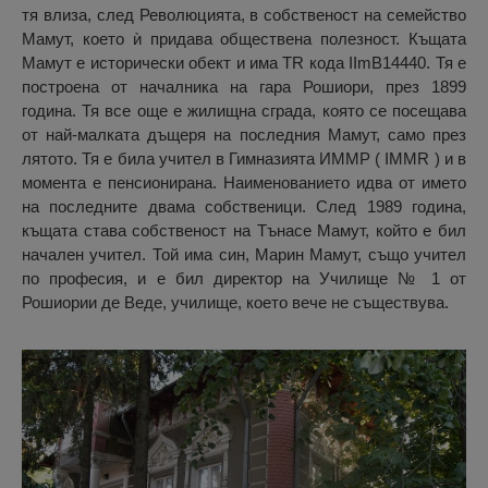
тя влиза, след Революцията, в собственост на семейство
Мамут, което ѝ придава обществена полезност. Къщата
Мамут е исторически обект и има TR кода IImB14440. Тя е
построена от началника на гара Рошиори, през 1899
година. Тя все още е жилищна сграда, която се посещава
от най-малката дъщеря на последния Мамут, само през
лятото. Тя е била учител в Гимназията ИММР ( IMMR ) и в
момента е пенсионирана. Наименованието идва от името
на последните двама собственици. След 1989 година,
къщата става собственост на Тънасе Мамут, който е бил
начален учител. Той има син, Марин Мамут, също учител
по професия, и е бил директор на Училище № 1 от
Рошиории де Веде, училище, което вече не съществува.