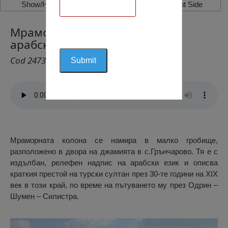
Show/Hide Left Side
Show/Hide Right Side
Мраморна колона с надпис на
арабски език
Cod 2473
Мраморната колона се намира в малко гробище,
разположено в двора на джамията в с.Грънчарово. Тя е с
издълбан, релефен надпис на арабски език и описва
краткия престой на турски султан през 30-те години на XIX
век в този край, по време на пътуването му през Одрин –
Шумен – Силистра.