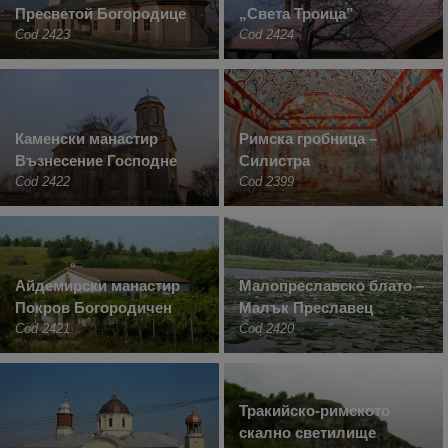
Пресветой Богородице
„Света Троица”
Cod 2423
Cod 2424
Каменски манастир
Римска гробница –
Възнесение Господне
Силистра
Cod 2422
Cod 2399
Айдемирски манастир
Малопреславско блато –
Покров Богородичен
Малък Преславец
Cod 2421
Cod 2420
Тракийско-римското
скално светилище