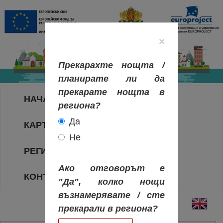
×
Прекарахте нощта /
планирате ли да
прекарате нощта в
НАЧАЛО
региона?
Да
КАРТА НА РЕГИОНИТЕ
Не
РЕГИОНИ
Ако отговорът е
КОНТАКТИ
"Да", колко нощи
възнамерявате / сте
прекарали в региона?