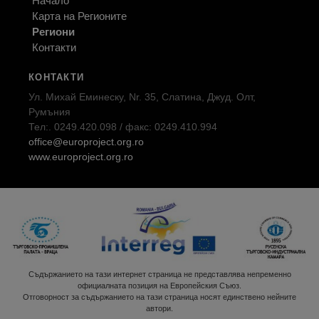
Начало
Карта на Регионите
Региони
Контакти
КОНТАКТИ
Ул. Михай Еминеску, Nr. 35, Слатина, Джуд. Олт,
Румъния
Тел:. 0249.420.098 / факс: 0249.410.994
office@europroject.org.ro
www.europroject.org.ro
Съдържанието на тази интернет страница не представлява непременно
официалната позиция на Европейския Съюз.
Отговорност за съдържанието на тази страница носят единствено нейните
автори.