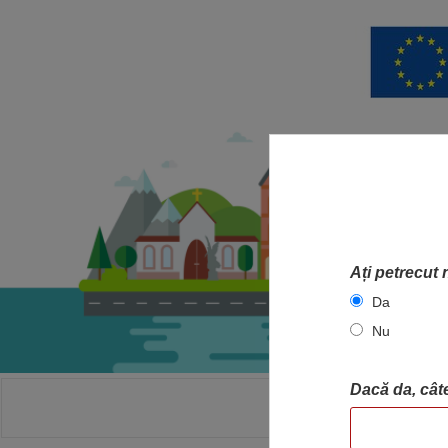
Ați petrecut 
Da
Nu
Dacă da, câte
ACASA
HA