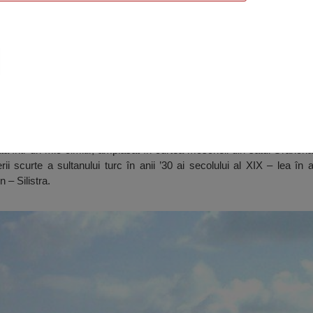
ă cu o inscripție în arabă
 într-un mic cimitir, amplasat în curtea moscheii din satul Grancha
rii scurte a sultanului turc în anii ’30 ai secolului al XIX – lea în 
 – Silistra.