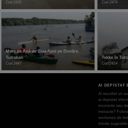
Cod 2430
Cod 2474
Marș pe Apă de Ziua Apei pe Dunăre,
Tutrakan
Tekke în Tutr
Cod 2447
Cod 2414
AI DEPISTAT 
Ai ascultat un au
ai depistat inform
incorecte sau da
inexacte? Folos
sectiunea de fe
trimite sugestiile 