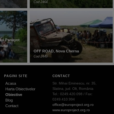
Cod 2464
lui Panayot
iului
OFF ROAD, Nova Cherna
Cod 2449
PAGINI SITE
CONTACT
Acasa
Str. Mihai Eminescu, nr. 35,
Slatina, jud. Olt, România
Harta Obiectivelor
Tel.: 0249.420.098 / Fax:
Obiective
0249.410.994
Blog
office@europroject.org.ro
Contact
www.europroject.org.ro