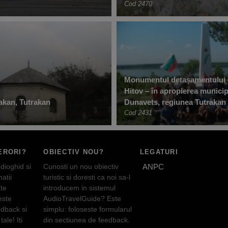
Cod 2470
Monumentul detașamentului 
Hitov – în apropierea municip
akan, Tutrakan
Dunavets, regiunea Tutrakan
Cod 2431
ERORI?
OBIECTIV NOU?
LEGATURI
dioghid si
Cunosti un nou obiectiv
ANPC
atii
turistic si doresti ca noi sa-l
te
introducem in sistemul
este
AudioTravelGuide? Este
edback si
simplu: foloseste formularul
tale! Iti
din sectiunea de feedback.