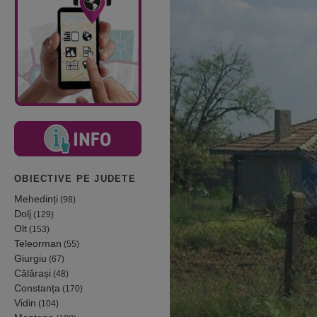
OBIECTIVE PE JUDETE
Mehedinți
(98)
Dolj
(129)
Olt
(153)
Teleorman
(55)
Giurgiu
(67)
Călărași
(48)
Constanța
(170)
Vidin
(104)