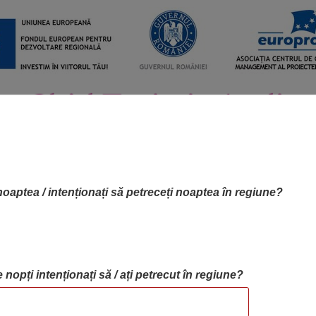
noaptea / intenționați să petreceți noaptea în regiune?
 nopți intenționați să / ați petrecut în regiune?
RTA OBIECTIVELOR
OBIECTIVE
BLOG