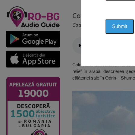
Coloana din marmur
Cod 2473
Coloana de marmură este situată
relief în arabă, descrierea șede
călătoriei sale în Odrin – Shumen