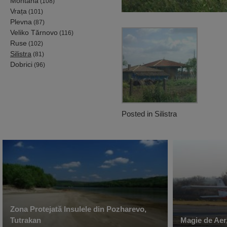
Montana
(108)
Vrața
(101)
Plevna
(87)
Veliko Tărnovo
(116)
Ruse
(102)
Silistra
(81)
Dobrici
(96)
Posted in
Silistra
Zona Protejată Insulele din Pozharevo,
Tutrakan
Magie de Aer