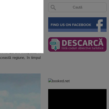
rovo. Ea are sculptată, în
această regiune, în timpul