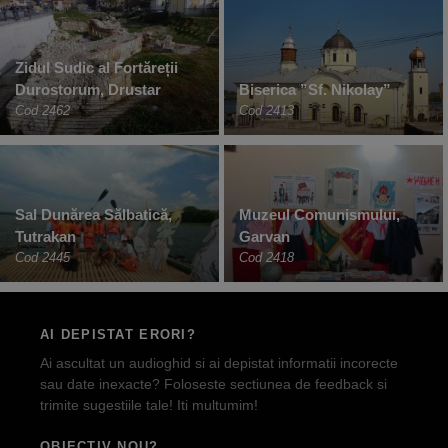
Zidul Sudic al Fortăreții
Durostorum, Drustar
Biserica ”Sf. Nikolay”
Cod 2462
Cod 2413
Sal Dunărea Sălbatică,
Muzeul Comunismului,
Tutrakan
Garvan
Cod 2445
Cod 2418
AI DEPISTAT ERORI?
Ai ascultat un audioghid si ai depistat informatii incorecte
sau date inexacte? Foloseste sectiunea de feedback si
trimite sugestiile tale! Iti multumim!
OBIECTIV NOU?