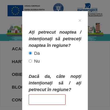
×
Ați petrecut noaptea /
intenționați să petreceți
noaptea în regiune?
ACASA
Da
Nu
HARTA OBIECTIVELOR
OBIECTIVE
Dacă da, câte nopți
intenționați să / ați
BLOG
petrecut în regiune?
CONTACT