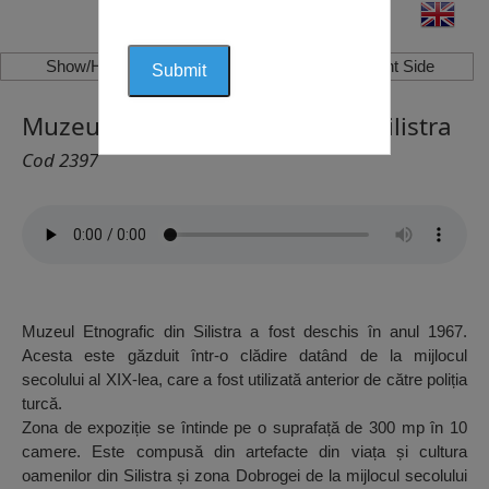
Show/Hide Left Side
Show/Hide Right Side
Muzeul Etnografic din Silistra, Silistra
Cod 2397
Muzeul Etnografic din Silistra a fost deschis în anul 1967.
Acesta este găzduit într-o clădire datând de la mijlocul
secolului al XIX-lea, care a fost utilizată anterior de către poliția
turcă.
Zona de expoziție se întinde pe o suprafață de 300 mp în 10
camere. Este compusă din artefacte din viața și cultura
oamenilor din Silistra și zona Dobrogei de la mijlocul secolului