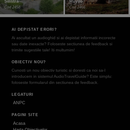
Silistra
Ruyno
Cod 2458
Cod 2466
AI DEPISTAT ERORI?
Ai ascultat un audioghid si ai depistat informatii incorecte
sau date inexacte? Foloseste sectiunea de feedback si
trimite sugestiile tale! Iti multumim!
OBIECTIV NOU?
Cunosti un nou obiectiv turistic si doresti ca noi sa-l
introducem in sistemul AudioTravelGuide? Este simplu:
foloseste formularul din sectiunea de feedback.
LEGATURI
ANPC
PAGINI SITE
Acasa
Harta Obiectivelor