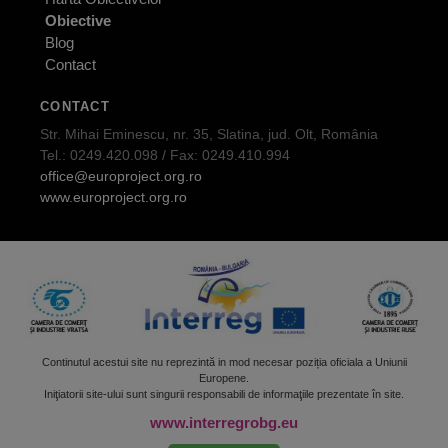
Obiective
Blog
Contact
CONTACT
Str. Mihai Eminescu, nr. 35, Slatina, jud. Olt, România
Tel.: 0249.420.098 / Fax: 0249.410.994
office@europroject.org.ro
www.europroject.org.ro
Continutul acestui site nu reprezintă in mod necesar poziția oficiala a Uniunii
Europene.
Iniţiatorii site-ului sunt singurii responsabili de informaţiile prezentate în site.
www.interregrobg.eu