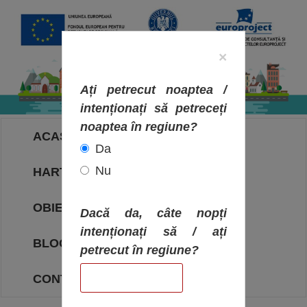
×
Ați petrecut noaptea /
intenționați să petreceți
noaptea în regiune?
ACASA
Da
Nu
HARTA OBIECTIVELOR
OBIECTIVE
Dacă da, câte nopți
intenționați să / ați
BLOG
petrecut în regiune?
CONTACT