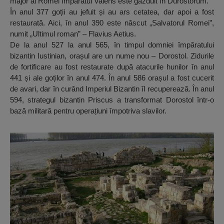
major al Romei împăratul Valens este găzduit în Durostorum.
În anul 377 goții au jefuit și au ars cetatea, dar apoi a fost
restaurată. Aici, în anul 390 este născut „Salvatorul Romei”,
numit „Ultimul roman” – Flavius Aetius.
De la anul 527 la anul 565, în timpul domniei împăratului
bizantin Iustinian, orașul are un nume nou – Dorostol. Zidurile
de fortificare au fost restaurate după atacurile hunilor în anul
441 și ale goților în anul 474. În anul 586 orașul a fost cucerit
de avari, dar în curând Imperiul Bizantin îl recuperează. În anul
594, strategul bizantin Priscus a transformat Dorostol într-o
bază militară pentru operațiuni împotriva slavilor.