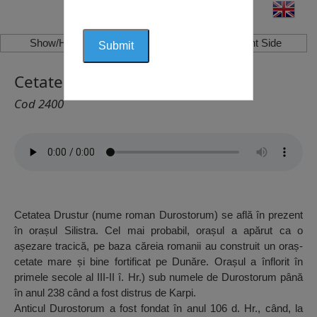
Show/Hide Left Side
Show/Hide Right Side
Cetatea Durostorum, Silistra
Cod 2400
Cetatea Drustur (nume roman Durostorum) se află în prezent
în orașul Silistra. Cel mai probabil, orașul a apărut ca o
așezare tracică, pe baza căreia romanii au construit un oraș-
cetate mare și bine fortificat pe Dunăre. Orașul a înflorit în
primele secole al III-II î. Hr.) sub numele de Durostorum până
în anul 238 când a fost distrus de Karpi.
Anticul Durostorum a fost fondat în anul 106 d. Hr., când, la