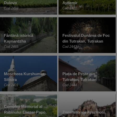
Dulovo
Aydemir
Cod 2459
Cod 2421
Fântână istorică
Festivalul Dunărea de Foc
Kaynardzha
din Tutrakan, Tutrakan
Cod 2465
Cod 2442
Moscheea Kurshumlu,
Piața de Pește din
Silistra
Tutrakan, Tutrakan
Cod 2401
Cod 2444
Complex Memorial al
Rabinului Eliezer Papo,
Zona Istorică Ayazmoto,