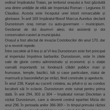
ordinul împăratului Traian, pe teritoriul orașului a fost găzduită
una dintre unitățile de elită ale Imperiului Roman – Legiunea XI
Claudius. Acesta este începutul unei istorii remarcabile și
glorioase. În anil 169 împăratul-filosof Marcus Aurelius declară
Durostorum oraș roman cu auto-guvernare – municipium.
Gestionat de doi duumvri aleși, doi asistenți și doi
conservatori-casieri ai municipiului.
Orașul a fost afectat de invazia Costobocilor din anul 170, dar
și-a revenit repede.
Între secolele al II-lea și al VI-lea Durostorum este fort principal
al imperiului împotriva barbarilor. Durostorum, este în zilele
sale de glorie centru administrativ și economic și o stație
vamală importantă: se fondează clădiri publice mari și
frumoase, temple, bazilici, băi și case particulare, statui de
marmură și basoreliefuri pe străzi, fiind construite și apeducte.
În anul 238, Karpii au cucerit cetatea, au jefuit-o și au condus
locuitorii săi în sclavie. Durostorum este ruinat pentru prima
dată. În anii 294, 303 și 304 – împăratul roman Diocletian a
vizitat Durostorum, care a devenit centrul eparhiei Mizia din
anul 296. În perioada anilor 366-369 – în timpul primului război