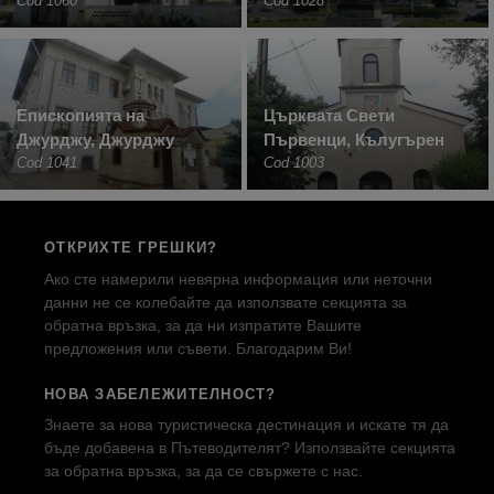
Cod 1060
Cod 1028
Епископията на
Църквата Свети
Джурджу, Джурджу
Първенци, Кълугърен
Cod 1041
Cod 1003
ОТКРИХТЕ ГРЕШКИ?
Ако сте намерили невярна информация или неточни
данни не се колебайте да използвате секцията за
обратна връзка, за да ни изпратите Вашите
предложения или съвети. Благодарим Ви!
НОВА ЗАБЕЛЕЖИТЕЛНОСТ?
Знаете за нова туристическа дестинация и искате тя да
бъде добавена в Пътеводителят? Използвайте секцията
за обратна връзка, за да се свържете с нас.