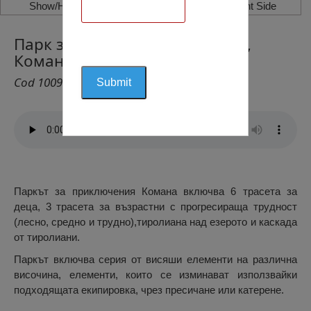
Show/Hide Left Side
Show/Hide Right Side
Парк за приключения Комана,
Комана
Cod 1009
Паркът за приключения Комана включва 6 трасета за
деца, 3 трасета за възрастни с прогресираща трудност
(лесно, средно и трудно),тиролиана над езерото и каскада
от тиролиани.
Паркът включва серия от висяши елементи на различна
височина, елементи, които се изминават използвайки
подходящата екипировка, чрез пресичане или катерене.