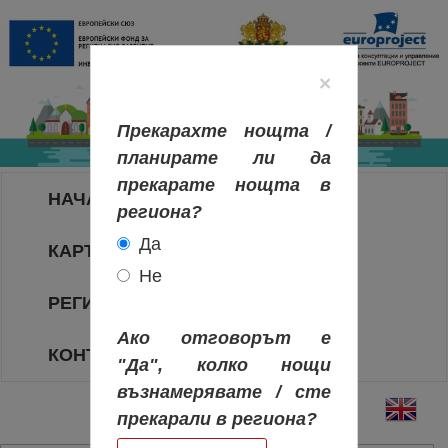
×
Прекарахте нощта /
планирате ли да
прекарате нощта в
НАЧАЛО
региона?
Да
КАРТА НА РЕГИОНИТЕ
Не
РЕГИОНИ
Ако отговорът е
КОНТАКТИ
"Да", колко нощи
възнамерявате / сте
прекарали в региона?