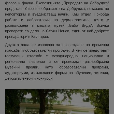
флора и фауна. Експозицията „Природата на Добруджа“
представя биоразнообразието на Добруджа, показано по
неповторим и въздействащ начин. Към отдел Природа
работи и лаборатория по дермопластика, която е
разположена в къщата музей „Баба Вида“. Всички
препарати са дело на Стоян Нонев, един от най-добрите
препаратори в България.
Другата зала се използва за провеждане на временни
изложби и образователни програми. В нея се представят
гостуващи изложби с международно, национално и
регионално значение и се провеждат разнообразни
музейни прояви, като образователни програми,
аудиториуми, извънкласни форми на обучение, четения,
детски пленери и конкурси