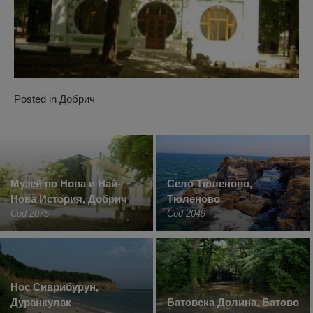
Posted in
Добрич
Музей по Нова и Най-
Село Тюленово,
Нова История, Добрич
Тюленово
Cod 2075
Cod 2049
Нос Сиврибурун,
Дуранкулак
Батовска Долина, Батово