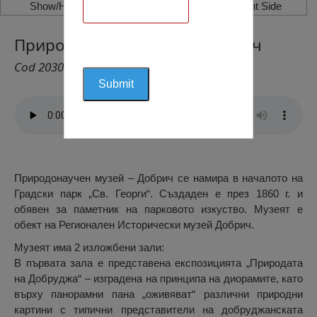
Show/Hide Left Side
Show/Hide Right Side
Природонаучен Музей, Добрич
Cod 2030
Природонаучен музей – Добрич се намира в началото на
Градски парк „Св. Георги“. Създаден е през 1860 г. и
обявен за паметник на парковото изкуство. Музеят е
обект на Регионален Исторически музей Добрич.
Музеят има 2 изложбени зали:
В първата зала е представена експозицията „Природата
на Добруджа“ – изградена на принципа на диорамите, като
върху панорамни пана „оживяват“ различни природни
картини с типични представители на добруджанската