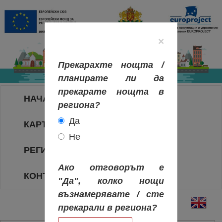
×
Прекарахте нощта /
планирате ли да
прекарате нощта в
НАЧАЛО
региона?
Да
КАРТА НА РЕГИОНИТЕ
Не
РЕГИОНИ
Ако отговорът е
КОНТАКТИ
"Да", колко нощи
възнамерявате / сте
прекарали в региона?