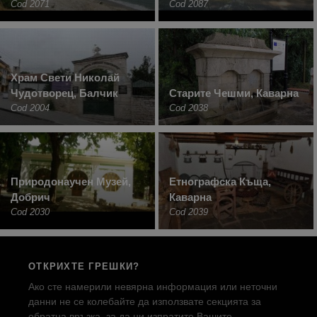
Cod 2071
Cod 2087
Храм Свети Николай
Чудотворец, Балчик
Старите Чешми, Каварна
Cod 2004
Cod 2038
Природонаучен Музей,
Етнографска Къща,
Добрич
Каварна
Cod 2030
Cod 2039
ОТКРИХТЕ ГРЕШКИ?
Ако сте намерили невярна информация или неточни
данни не се колебайте да използвате секцията за
обратна връзка, за да ни изпратите Вашите